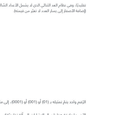
(إضافة الأصفار إلى يسار العدد لا تغيّر من قيمته).
الرّقم واحد يتمّ تمثيله بـ (01) أو (001) أو (0001)، إلى ما لا نهاية أيضًا.
الآن، ما علاقة هذا بإرسال الإشارات إلى آلة تقليديّة؟