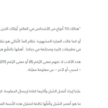
“هنالك 10 أنواع من الأشخاص في العالم: أولئك الذين يفهمون نظام العدّ الثّنائي، وأولئك الذين لا يفهمونه”.
أو كما قالت العبارة المشهورة. نظام العدّ الثّنائي هو نظ
في تطبيقات كثيرة ومختلفة في حياتنا.. أهمّها بالطّبع هي
هذ
– لسببٍ أو لآخر – عن معلومة معيّنة..
علينا إيجاد أفضل السّبل وأكثرها كفاءة لإيصال المعلومة. كيف بإمكانك أن تخبر 
ما هو أقصر السّبل وأقلّها تكلفة لتمثيل هذه النّسبة العدد