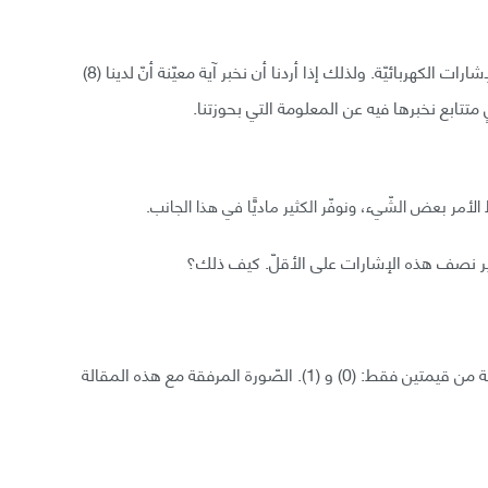
للتّبسيط، نحن نعلم أنّ بإستطاعة الآلات أن تفهم لغة الإشارات الكهربائيّة. ولذلك إذا أردنا أن نخبر آية معيّنة أنّ لدينا (8)
 توفير نصف هذه الإشارات على الأقلّ. كيف ذلك؟
في نظام العدّ الثّنائي، الأعداد يتمّ تمثيلها كسلسلة مكوّنة من قيمتين فقط: (0) و (1). الصّورة المرفقة مع هذه المقالة