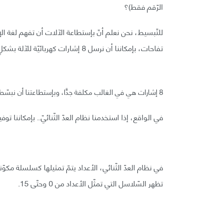
الرّقم فقط)؟
تفاحات، بإمكاننا أن نرسل 8 إشارات كهربائيّة للآلة بشكلٍ متتابع نخبرها فيه عن المعلومة التي بحوزتنا.
8 إشارات هي في الغالب مكلفة جدًّا، وبإستطاعتنا أن نبسّط الأمر بعض الشّيء، ونوفّر الكثير ماديًّا في هذا الجانب.
في الواقع، إذا استخدمنا نظام العدّ الثّنائيّ.. بإمكاننا
تظهر السّلاسل التي تمثّل الأعداد من 0 وحتّى 15.