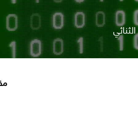
لثنائي
مق