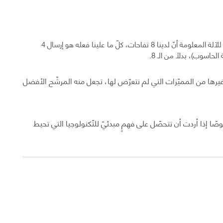
بإمكانك أن تلاحظ في الصّورة المرفقة أنّنا إذا أردنا أن نرسل للآلة المعلومة أنّ لدينا 8 تفاحات، كلّ ما علينا فعله هو إرسال 4
لى غيرها من المميّزات التي لم نتعرّض لها، تجعل منه المرشّح الأفضل
صًا إذا أردت أن تتحصّل على فهمٍ مبدئيّ للتّكنولوجيا التي تحيط