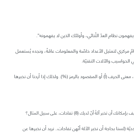
امٌ مركزي لتمثيل الأعداد خاصّة والمعلومات عامّةً، ونجده يُستعمل
 الحواسيب والآلات التقنيّة.
ه الآلات لا تفهم معنى الرّقم (8) أو معنى الرّقم (20)، معنى الحرف (أ) أو المقصود بالرمز (%). ولذلك إذا أردنا أن نخبرها
آلةً أنّ لديك (8) تفاحات، على سبيل المثال؟
يّة (لسنا بحاجة أن نخبر الآلة أنّهن تفاحات.. نريد أن نخبرها عن