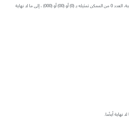
تقليديًا، وفي نظام العد الثنائي الذي لا يشمل الأعداد السّالبة، العدد 0 من الممكن تمثيله بـ (0) أو (00) أو (000) ، إلى ما لا نهاية