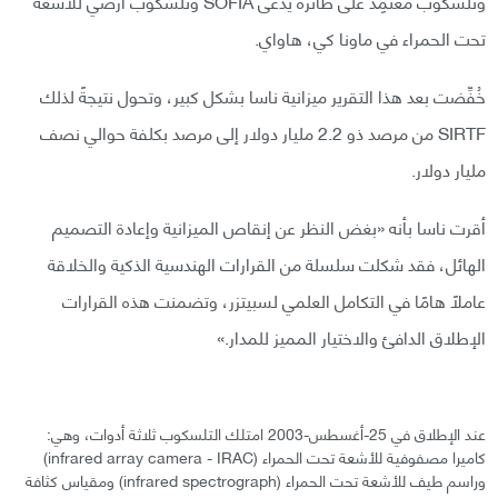
وتلسكوب مُعتمِد على طائرة يدعى SOFIA وتلسكوب أرضي للأشعة
تحت الحمراء في ماونا كي، هاواي.
خُفِّضت بعد هذا التقرير ميزانية ناسا بشكل كبير، وتحول نتيجةً لذلك
SIRTF من مرصد ذو 2.2 مليار دولار إلى مرصد بكلفة حوالي نصف
مليار دولار.
أقرت ناسا بأنه «بغض النظر عن إنقاص الميزانية وإعادة التصميم
الهائل، فقد شكلت سلسلة من القرارات الهندسية الذكية والخلاقة
عاملًا هامًا في التكامل العلمي لسبيتزر، وتضمنت هذه القرارات
الإطلاق الدافئ والاختيار المميز للمدار.»
عند الإطلاق في 25-أغسطس-2003 امتلك التلسكوب ثلاثة أدوات، وهي:
كاميرا مصفوفية للأشعة تحت الحمراء (infrared array camera - IRAC)
وراسم طيف للأشعة تحت الحمراء (infrared spectrograph) ومقياس كثافة