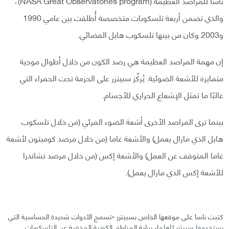
ناسا للمراصد العظيمة (NASA Great Observatories program)،
والذي تضمن أربعة تلسكوبات متخصصة أُطلقت بين عامي 1990
و2003 وكان من بينها تلسكوب هابل الفضائي.
إن مهمة المراصد العظيمة هي رصد الكون من خلال أطوال موجية
متمايزة للأشعة الضوئية. يُركِّز سبيتزر على الحزمة تحت الحمراء التي
غالبًا ما تمثل الإشعاع الحراري للأجسام.
بينما ترى المراصد الأخرى أشعة الضوء المرئي (من خلال تلسكوب
هابل الذي مازال يعمل) والأشعة غاما (من خلال مرصد كومبتون لأشعة
غاما المتوقف عن العمل) والأشعة إكس (من خلال مرصد تشاندرا
للأشعة إكس الذي مازال يعمل).
كتبت ناسا على موقعها الخاص بسبيتزر «تسمح الأدوات شديدة الحساسية التي
يستخدمها سبيتزر للعلماء برؤية المناطق الكونية المخفية عن التلسكوبات