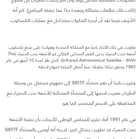
(كانت تلك تطلعات متفائلة وبعيدة جدًا عما حققه البرنامج). كم أنه
اكتُشِف فيما بعد أن أبخرة المكوك ستتداخل مع عمليات التلسكوب.
تعاونت في تلك الأثناء ناسا مع المملكة المتحدة وهولندا على صنع تلسكوب
أشعة تحت الحمراء يدعى القمر الصناعي الفلكي ذو الأشعة تحت الحمراء (The
Infrared Astronomical Satellite - IRAS)، الذي طار لمدة 10 أشهر في عام
1983 وحقق نجاحًا عظيمًا، مما أشعل الشرارة لمهام لاحقة.
وقررت ناسا أن تغير منشأة SIRTF إلى مفهوم مستقل عن وسيلة
الطيران فغيرت اسمها إلى المنشأة الفضائية للأشعة تحت الحمراء مع
المحافظة على الاسم المختصر كما هو.
في عام 1991 أفاد تقرير للمجلس الوطني للأبحاث بأن تقنية الأشعة
تحت الحمراء قد تطورت بشكلٍ كبير، لدرجة أنه أوصى بالمنشأة SIRTF