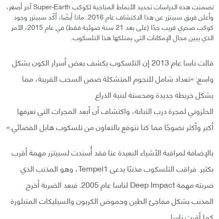
تضمنت هذه الدراسات تحديد الأنماط المناخية لكوكب Super-Earth آخر أصغر،
وأعلن فريق سبيتزر عن هذا الاكتشاف عام 2016. ماذا أيضًا، أكّد سبيتزر وجود
كوكب صخري قريب جدًا (على بعد 21 سنة ضوئية فقط) في عام 2015، الأمر
الذي يبين مجال الإمكانات التي يمتلكها هذا التلسكوب.
قالت ناسا عام 2013 إن التلسكوب يكشف بعض أسرار الكون بشكل
واسع: «تعداد شامل للنجوم المتشكلة ضمن السحب القريبة، مما
يشكل خريطة جديدة ومحسنة لبنية الذراع
الحلزوني لمجرة درب التبانة، واكتشاف أن أبعد المجرات التي نعرفها
أكبر وأكثر نضوجًا مما كنا نتوقع بالتعاون من تلسكوب هابل الفضائي.»
بالإضافة لمراقبة الأشياء البعيدة عنا فقد أُسندت لسبيتزر مهمة أقرب
بكثير. فراقب التلسكوب مذنبًا يدعى Tempel1، وهو المذنب الذي
ضربته مهمة Deep Impact لناسا عام 2005. فبعد الضربة أخرج
المذنب بشكل مفاجئ الطين وحموض الكربون والسيليكات المتبلورة
كما أقرت ناسا.