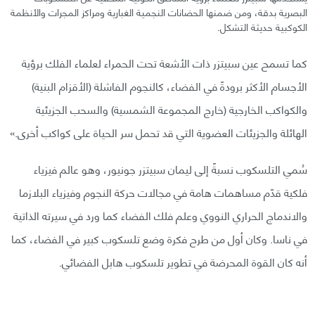
البصرية بدقة، ومن ضمنها الحضانات النجمية الغبارية ومراكز المجرات والأنظمة
الكوكبية حديثة التشكل.
كما تسمح عين سبيتزر ذات الأشعة تحت الحمراء لعلماء الفلك برؤية
الأجسام الأكثر برودةً في الفضاء، كالنجوم الفاشلة (الأقزام البنية)
والكواكب الخارجية (خارج المجموعة الشمسية) والسحب الجزيئية
الهائلة والجزيئات العضوية التي قد تحمل سر الحياة على كواكب أخرى.»
سُمي التلسكوب نسبةً إلى ليمان سبيتزر جونيور، وهو عالم فيزياء
فلكية قدّم مساهمات هامة في مجالات حركة النجوم وفيزياء البلازما
والاندماج الحراري النووي وعلم فلك الفضاء كما ورد في سيرته الذاتية
في ناسا. وكان أول من طرح فكرة وضع تلسكوب كبير في الفضاء، كما
أنه كان القوة المحرضة في تطوير تلسكوب هابل الفضائي.