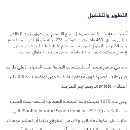
التطوير والتشغيل
تُبث الأشعة تحت الحمراء من قبل جميع الأجسام التي تفوق حرارتها 0 كالفن
(والتي تساوي -460 فاهرينهايت تقريبًا و -273 درجة مئوية). لكن سماءنا تمنع
مرور الكثير من الأطوال الموجية، مما يدفع علماء الفلك للبحث عن فرص
لإرسال تلسكوبات فضائية لالتقاط ما يتبقى من هذه الأطوال الموجية.
ورد في موقع سبيتزر أن تلسكوبات الأشعة تحت الحمراء الأولى طارت
في رحلات قصيرة فوق معظم الغلاف الجوي (وتضمنت طائرات لير
النفاثة - Lear jetsوصواريخ التجارب).
وفي عام 1979 طرحت ناسا المنشأة الفضائية للأشعة تحت الحمراء
ذات المكوك (Shuttle Infrared Space Facility - SIRTF) التي
طارت على مكوك فضائي. وكان من المتوقع حينها أن تستمر مهمات
المكوكات الفضائية لثلاثين يومًا وأن تتم رحلات الطيران كل أسبوع