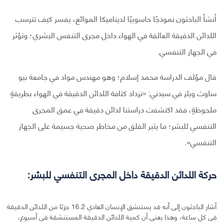
أنشأ الباحثون نموذجًا حاسوبيًا لديناميكا الموائع، يفسر كيف تترسب
اللدائن الدقيقة العالقة في الهواء داخل مجرى التنفس البشري؛ وتؤثر
في الجهاز التنفسي.
قال مؤلف الدراسة محمد إسلام؛ وهو مهندس مواد في جامعة نيو
ساوث ويلز في سيدني: «تزداد كثافة اللدائن الدقيقة في الهواء بطريقةٍ
ملحوظةٍ، فقد اكتشفت دراستنا لدائن دقيقة في عمق المجرى
التنفسي للبشر؛ ما يثير القلق من مخاطر صحية جسيمة على الجهاز
التنفسي».
حركة اللدائن الدقيقة داخل المجرى التنفسي للبشر:
أشار الباحثون إلى أنه قد يستنشق الإنسان العادي 16.2 جزءًا من اللدائن الدقيقة
في كل ساعة، وهذا يعني أن كمية اللدائن الدقيقة المستنشقة في أسبوعٍ،