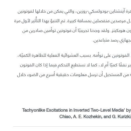
 بظاهرة آينشتاين-بودولسكي-روزين، والتي يمكن من خلالها لفوتونين
 مرصدين منفصلين بمسافة كبيرة. تم التنبؤ بهذا التأُثير لأول مرة
فيسور J.D. Franson في جامعة جون هوبكينز. ولقد وجدنا تجريبيًا أن فوتونين توأمين صادرين من
هازي رصد متباعدين.
فوتونين على توأمه. بسبب العشوائية الفعلية للظاهرة الكميّة،
فقًا كميًا أم لا، كما لا نستطيع التحكم فيما إذا كان الفوتون
فإنه من المستحيل أن نرسل معلومات حقيقية أسرع من الضوء خلال
Tachyonlike Excitations in Inverted Two-Level Media' by
Chiao, A. E. Kozhekin, and G. Kurizki