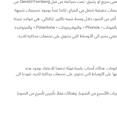
الاسم – تاكيون – أو (Tachyon) -من اليونانية tachys بعنى سريع او رشيق- تمت صياغته من قبل Gerald Feinberg من
سيمات حقيقية تنتقل في الفراغ، لكننا نتنبأ بوجود جسيمات شبيهة
أكبر من الضوء خلال وسط شبيه بالليزر. (بالتالي، هي تتواجد نتيجة
إثارة أشباه الجسيمات، مثل أشباه الجسيمات المسمّاة بالفونات « Phonos » والبولاريتونات « Polaritons » والمتواجدة
تقني يشير الى الأوساط التي تحتوي على تجمعات محاكية للذرة،
كيونات. هنالك أسباب علمية قويّة تدفعنا للاعتقاد بوجود هذه
ا على الأوساط التي تحتوي على تجمعات محاكية للذرة، تقودنا الى
تأثيرات (الأسرع من الضوء). وهنالك فعلًا تأثيرين (أسرع من الضوء)