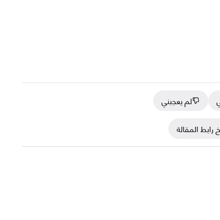
ي
لم يعجبني
 رابط المقالة