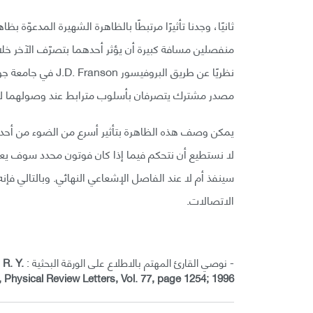
ثانيًا، وجدنا تأثيرًا مرتبطًا بالظاهرة الشهيرة المدعوّة
منفصلين مسافة كبيرة أن يؤثر أحدهما بتصرّف الآخر خلال
نظريًا عن طريق البرو
مصدر مشترك يتصرفان بأسلوب مترابط عند وصولهما لج
يمكن وصف هذه الظاهرة بتأثير أسرع من الضوء من أحد ال
لا نستطيع أن نتحكم فيما إذا كان فوتون محدد سوف يعبر ن
سينفذ أم لا عند الفاصل الإشعاعي النهائي. وبالتالي 
الاتصالات.
- نوصي القارئ المهتم بالاطلاع على الورقة البحثية :
 R. Y.
, Physical Review Letters, Vol. 77, page 1254; 1996