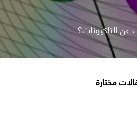
 عن التاكيونات؟
الات مختارة