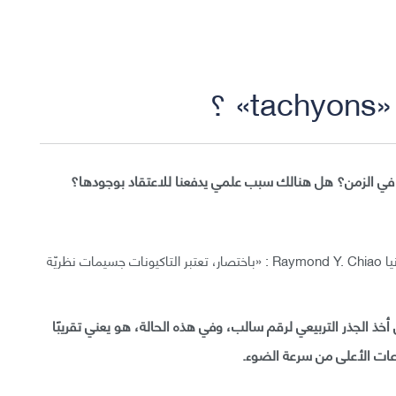
 ؟
 في الزمن؟ هل هنالك سبب علمي يدفعنا للاعتقاد بوجودها؟
أجاب على هذا السؤال بروفيسور الفيزياء في جامعة كاليفورنيا Raymond Y. Chiao : «باختصار، تعتبر التاكيونات جسيمات نظريّة
خذ الجذر التربيعي لرقم سالب، وفي هذه الحالة، هو يعني تقريبًا
رعات الأعلى من سرعة الضوء.