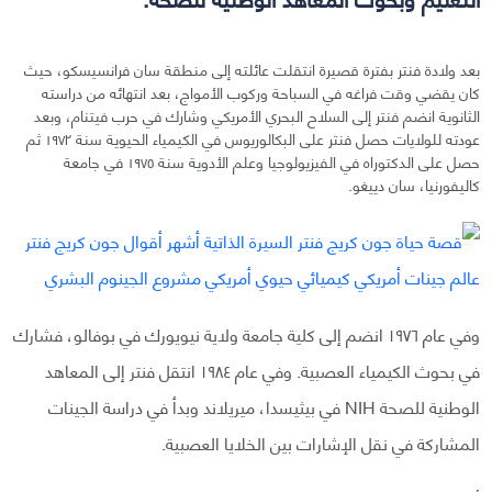
بعد ولادة فنتر بفترة قصيرة انتقلت عائلته إلى منطقة سان فرانسيسكو، حيث
كان يقضي وقت فراغه في السباحة وركوب الأمواج، بعد انتهائه من دراسته
الثانوية انضم فنتر إلى السلاح البحري الأمريكي وشارك في حرب فيتنام، وبعد
عودته للولايات حصل فنتر على البكالوريوس في الكيمياء الحيوية سنة ١٩٧٢ ثم
حصل على الدكتوراه في الفيزيولوجيا وعلم الأدوية سنة ١٩٧٥ في جامعة
كاليفورنيا، سان دييغو.
وفي عام ١٩٧٦ انضم إلى كلية جامعة ولاية نيويورك في بوفالو، فشارك
في بحوث الكيمياء العصبية. وفي عام ١٩٨٤ انتقل فنتر إلى المعاهد
الوطنية للصحة NIH في بيثيسدا، ميريلاند وبدأ في دراسة الجينات
المشاركة في نقل الإشارات بين الخلايا العصبية.