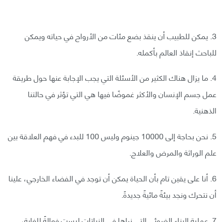
3. يمكن للطبيب أن ينقذ بضع مئات من الأرواح في حياته ويمكن
للباحث إنقاذ العالم بأكمله.
4. ما يزال هناك الكثير من الأسئلة التي يجب الإجابة عنها حول طريقة
عمل جسم الإنسان والأكثر غموضًا فيها هي التي تؤثر في حالتنا
الذهنية.
5. نحن بحاجة إلى 10000 جينوم وليس 100 للبدء في فهم العلاقة بين
علم الوراثة والمرض والعلاج.
6. أنا على يقين تام بأن الحياة يمكن أن توجد في الفضاء الخارجي، علينا
أن نتحرك ونجد بيئةً مائيةً جديدةً.
7. عملية البناء الضوئي التي نراها في النباتات ليست فعالةً للغاية،