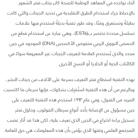
أثناء تواجده في المعاهد الوطنية للصحة كان ينتاب فنتر الشعور
بالإحباط جراء استخدام الطرق التقليدية في تحديد الجينات والتي كانت
بطيئةً وتستغرق وقتًا، وقد طور تقنيةً بديلةً استخدم فيها علامات
تسلسل محددة تختصر ب(ESTs)، وهي عبارة عن استخدام قطع من
الحمض النووي الريبي منقوص الأكسجين (DNA) الموجود في جين
محدد والذي يُستخدم كعلامة لتعريف الجينات غير المعروفة سواءً في
الكائنات الحية أو الخلايا أو النسج الأخرى.
بهذه التقنية استطاع فنتر التعرف بسرعة على الآلاف من جينات البشر،
وبالرغم من أن هذه التقنية استُقبِلت بشكوك، فإنها سرعان ما اكتسبت
المزيد من القبول، وفي عام ١٩٩٣ استخدم هذه التقنية للتعرف على
جين مسؤول عن الإصابة بأحد أنواع سرطان القولون، وحاول فنتر
تسجيل براءة اختراع في الجين الذي تعرف عليه، لكن هذا قد أثار غضب
المجتمع العلمي وقتها الذي يؤمن بأن هذه المعلومات هي حق للعامة.