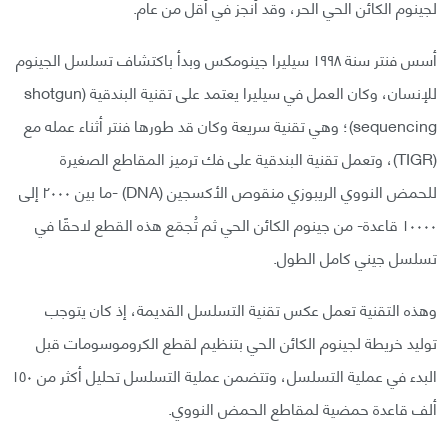
لجينوم الكائن الحي الحر، وقد أُنجز في أقل من عام.
أسس فنتر سنة ١٩٩٨ سيليرا جينومكس وبدأ باكتشاف تسلسل الجينوم
للإنسان، وكان العمل في سيليرا يعتمد على تقنية البندقية (shotgun
sequencing)؛ وهي تقنية سريعة وكان قد طورها فنتر أثناء عمله مع
(TIGR)، وتعمل تقنية البندقية على فك ترميز المقاطع الصغيرة
للحمض النووي الريبوزي منقوص الأكسجين (DNA) -ما بين ٢٠٠٠ إلى
١٠٠٠٠ قاعدة- من جينوم الكائن الحي ثم تُجمَع هذه القطع لاحقًا في
تسلسل جيني كامل الطول.
وهذه التقنية تعمل عكس تقنية التسلسل القديمة، إذ كان يتوجب
توليد خريطة لجينوم الكائن الحي بتنظيم لقطع الكروموسومات قبل
البدء في عملية التسلسل، وتتضمن عملية التسلسل تحليل أكثر من ١٥٠
ألف قاعدة حمضية لمقاطع الحمض النووي.