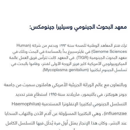
معهد البحوث الجينومي وسيليرا جينومكس:
ترك فنتر المعاهد الوطنية للصحة سنة ١٩٩٢ وبدعم من شركة (Human
Genome Sciences) في غايثرسبيرغ بدأ بالمساعدة في البحث وذلك في
معهد البحوث الجينومية (TIGR). في المعهد كانت تترأس فريق العمل عالمة
الميكروبيولوجي الأمريكية كلير فريزر الزوجة الأولى لفنتر، وقاموا بالبحث في
تسلسل الجينوم لبكتيريا (Mycoplasma genitalium).
وبالتعاون مع عالم الوراثة الجزيئية الأمريكي هاملتون سميث من جامعة
جونز هوبكنز، في بالتيمور، ماريلاند سنة ١٩٩٥ استطاع فنتر تحديد
التسلسل الجينومي لبكتيريا الإنفلونزا المستدمية (Haemophilus
influenzae)، وهي البكتيريا المسؤولة عن آلام الأذن والتهاب السحايا
عند البشر، وكان هذا الإنجاز يمثل أول مرة يُحلَل فيها التسلسل الكامل