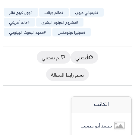
#
كيميائي حيوي
#
عالم جينات
#
جون كريج فنتر
#
مشروع الجينوم البشري
#
عالم أمريكي
#
سيليرا جينومكس
#
معهد البحوث الجينومي
أعجبني
لم يعجبني
نسخ رابط المقالة
الكاتب
محمد أبو خصيب