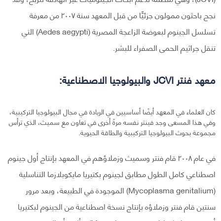
نجح باحثون ممولون جزئيًّا من قبل المعهد سنة ٢٠٠٧ من معرفة
تسلسل الجينوم لبعوضة الزاعجة المصرية (Aedes aegypti) التي
تنقل جراثيم الحمى الصفراء للبشر.
معهد فنتر JCVI والبيولوجيا الاصطناعية:
كان العلماء في المعهد أيضًا أساسيين في الريادة في مجال البيولوجيا التركيبية،
وفي هذا المسعى وجد فينتر نفسه مرةً أخرى في تعاون مع سميث، الذي ترأس
مجموعة بحوث البيولوجيا التركيبية والطاقة الحيوية.
في عام ٢٠٠٨ قام فنتر وسميث وزملاؤهم في المعهد بإنتاج أول جينوم
اصطناعي كامل الطول مطابق لجينوم بكتيريا مايكوبلازما التناسلية
(Mycoplasma genitalium) الموجودة في الطبيعة، وبعد مرور
سنتين قام فنتر وزملاؤه بإنتاج نسخة اصطناعية من الجينوم لبكتيريا