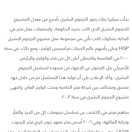
بدأت سيليرا بفك رموز الجينوم البشري بأسرع من معدل المشروع
للجينوم البشري الذي كانت تديره الحكومة، واستقبلت عمل فنتر في
البداية بشكوك كانت تأتي من مجموعة عمل مشروع الجينوم البشري
HGP وعلى رأسهم عالم الجينات فرانسيس كولينز، ومع ذلك، في سنة
٢٠٠٠ في العاصمة واشنطن أعلن كل من فنتر وكولينز والرئيس
الأمريكي بيل كلينتون عن الانتهاء من مسودة لتسلسل الجينوم
البشري، وأكد الإعلان على أن توليد هذا التسلسل تم من خلال جهد
منسق ومتحالف بين شركة فنتر الخاصة وبحث كولينز العام، وانتهى
مشروع الجينوم البشري في سنة ٢٠٠٣.
ساهم فينتر في الكشف عن تسلسل جينومات كل من الجرذ والفأر
وذبابة الفاكهة، وفي ٢٠٠٦ أسس فنتر معهد جون كريج فنتر للبحوث
(JCVI)، وهي منظمة لدعم أبحاث الجينوميات غير الهادفة للربح، وقد