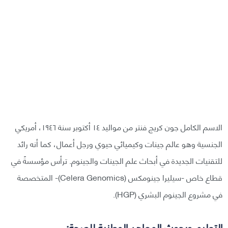
الاسم الكامل جون كريج فنتر من مواليد ١٤ أكتوبر سنة ١٩٤٦، أمريكي
الجنسية وهو عالم جينات وكيميائي حيوي ورجل أعمال، كما أنه رائد
للتقنيات الجديدة في أبحاث علم الجينات والجينوم. ترأس مؤسسةً في
قطاع خاص -سيليرا جينومكس (Celera Genomics)- المتخصصة
في مشروع الجينوم البشري (HGP).
التعليم وبحوث المعاهد الوطنية للصحة: