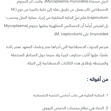
أخرى مسماة (Mycoplasma mycoides). وأثبت أن الجينوم
الاصطناعي كان يعمل عن طريق نقله إلى خلية بكتيريا من نوع (M.
capricolum) فلم تنجُ الخلية المتلقية من إجراء عملية النقل وحسب؛
بل افترض أيضًا أن الخصائص المظهرية يمليها جينوم (Mycoplasma
mycoides) على (M. capricolum).
فبرغم البحوث الاصطناعية التي أجراها فنتر وعلماء المعهد تعتبر رائدة
علميًا، فإنها أثارت مخاوف كبيرةً ولا سيما حول المخاطر المحتملة
والمرتبطة بإطلاق هذه الكائنات الاصطناعية إلى البيئة.
من أقواله :
1. الملكية الفكرية هي جانب أساسي للتنمية الاقتصادية.
2. الحياة هي نظام برمجيات الحمض النووي.