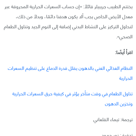
يختتم الطبيب جريبيلر قائلًا: «إن حساب السعرات الحرارية المحروقة عبر
معدل الأيض الخاص يجب ألا يكون هدفنا دائمًا، وبدلًا من ذلك،
لنحاول التركيز على النشاط البدني إضافة إلى النوم الجيد وتناول الطعام
الصحي».
اقرأ أيضًا:
النظام الغذائي الغني بالدهون يقلل قدرة الدماغ على تنظيم السعرات
الحرارية
تناول الطعام في وقت متأخر يؤثر في كيفية حرق السعرات الحرارية
وتخزين الدهون
ترجمة: تيماء القلعاني
تدقيق: نور حمود