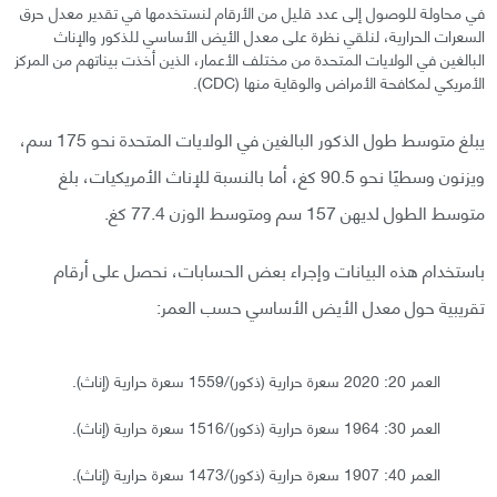
في محاولة للوصول إلى عدد قليل من الأرقام لنستخدمها في تقدير معدل حرق
السعرات الحرارية، لنلقي نظرة على معدل الأيض الأساسي للذكور والإناث
البالغين في الولايات المتحدة من مختلف الأعمار، الذين أخذت بيناتهم من المركز
الأمريكي لمكافحة الأمراض والوقاية منها (CDC).
يبلغ متوسط طول الذكور البالغين في الولايات المتحدة نحو 175 سم،
ويزنون وسطيًا نحو 90.5 كغ، أما بالنسبة للإناث الأمريكيات، بلغ
متوسط الطول لديهن 157 سم ومتوسط الوزن 77.4 كغ.
باستخدام هذه البيانات وإجراء بعض الحسابات، نحصل على أرقام
تقريبية حول معدل الأيض الأساسي حسب العمر:
العمر 20: 2020 سعرة حرارية (ذكور)/1559 سعرة حرارية (إناث).
العمر 30: 1964 سعرة حرارية (ذكور)/1516 سعرة حرارية (إناث).
العمر 40: 1907 سعرة حرارية (ذكور)/1473 سعرة حرارية (إناث).