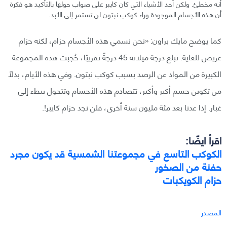
أنه مخطئ. ولكن أحد الأشياء التي كان كايبر على صواب حولها بالتأكيد هو فكرة
أن هذه الأجسام الموجودة وراء كوكب نبتون لن تستمر إلى الأبد.
كما يوضح مايك براون: «نحن نسمي هذه الأجسام حزام، لكنه حزام
عريض للغاية. تبلغ درجة ميلانه 45 درجةً تقريبًا، حُجبت هذه المجموعة
الكبيرة من المواد عن الرصد بسبب كوكب نبتون. وفي هذه الأيام، بدلاً
من تكوين جسم أكبر وأكبر، تتصادم هذه الأجسام وتتحول ببطء إلى
غبار. إذا عدنا بعد مئة مليون سنة أخرى، فلن نجد حزام كايبر!.
اقرأ ايضًا:
الكوكب التاسع في مجموعتنا الشمسية قد يكون مجرد
حفنة من الصخور
حزام الكويكبات
المصدر