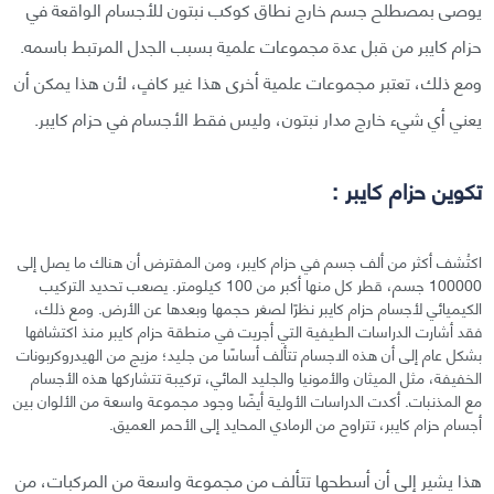
يوصى بمصطلح جسم خارج نطاق كوكب نبتون للأجسام الواقعة في
حزام كايبر من قبل عدة مجموعات علمية بسبب الجدل المرتبط باسمه.
ومع ذلك، تعتبر مجموعات علمية أخرى هذا غير كافٍ، لأن هذا يمكن أن
يعني أي شيء خارج مدار نبتون، وليس فقط الأجسام في حزام كايبر.
تكوين حزام كايبر :
اكتُشف أكثر من ألف جسم في حزام كايبر، ومن المفترض أن هناك ما يصل إلى
100000 جسم، قطر كل منها أكبر من 100 كيلومتر. يصعب تحديد التركيب
الكيميائي لأجسام حزام كايبر نظرًا لصغر حجمها وبعدها عن الأرض. ومع ذلك،
فقد أشارت الدراسات الطيفية التي أجريت في منطقة حزام كايبر منذ اكتشافها
بشكل عام إلى أن هذه الاجسام تتألف أساسًا من جليد؛ مزيج من الهيدروكربونات
الخفيفة، مثل الميثان والأمونيا والجليد المائي، تركيبة تتشاركها هذه الأجسام
مع المذنبات. أكدت الدراسات الأولية أيضًا وجود مجموعة واسعة من الألوان بين
أجسام حزام كايبر، تتراوح من الرمادي المحايد إلى الأحمر العميق.
هذا يشير إلى أن أسطحها تتألف من مجموعة واسعة من المركبات، من