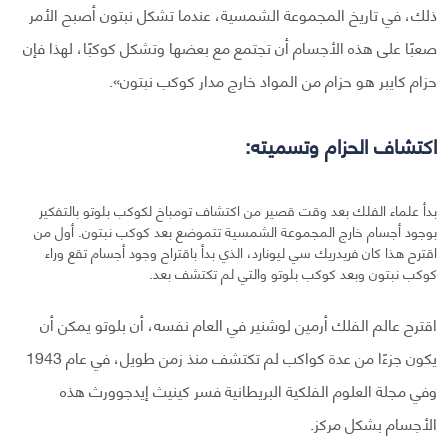
ذلك، في تاريخ المجموعة الشمسية، عندما تشكل نبتون أصبح الأمر
صعبًا على هذه الأجسام أن تجتمع مع بعضها وتشكل كوكبًا، لهذا فإن
حزام كايبر هو حزام من المواد خارج مدار كوكب نبتون».
اكتشاف الحزام وتسميته:
بدأ علماء الفلك بعد وقت قصير من اكتشاف تومباخ لكوكب بلوتو بالتفكير
بوجود أجسام خارج المجموعة الشمسية تتموضع بعد كوكب نبتون. أول من
اقترح هذا كان فريدريك سي ليونارد، الذي بدأ باقتراح وجود أجسام تقع وراء
كوكب نبتون وبعد كوكب بلوتو والتي لم تكتشف بعد.
اقترح عالم الفلك أرمين لوشنير في العام نفسه، أن بلوتو يمكن أن
يكون جزءًا من عدة كواكب لم تكتشف منذ زمن طويل، في عام 1943
وفي مجلة العلوم الفلكية البريطانية فسر كينيث إيدجوورث هذه
الأجسام بشكل مركز.