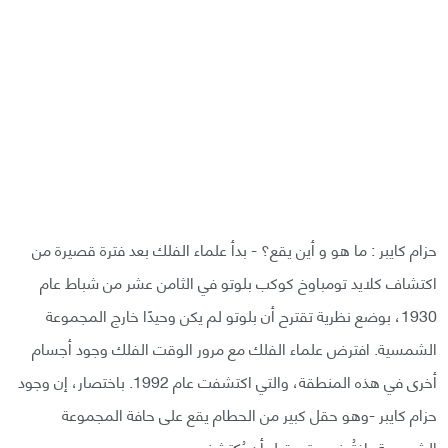
حزام كايبر : ما هو و أين يقع؟ - بدأ علماء الفلك بعد فترة قصيرة من
اكتشاف كلايد تومباوخ كوكب بلوتو في الثامن عشر من شباط عام
1930، بوضع نظرية تقترح أن بلوتو لم يكن وحيدًا خارج المجموعة
الشمسية. افترض علماء الفلك مع مرور الوقت الفلك وجود أجسام
أخرى في هذه المنطقة، والتي اكتشفت عام 1992. باختصار، إن وجود
حزام كايبر -وهو حقل كبير من الحطام يقع على حافة المجموعة
الشمسية- افتُرِض حتى قبل أن يُكتشف.