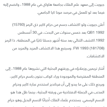
جيويت إلى معهد علم الفلك بجامعة هاواي في عام 1988، وانضم إليه
فيما بعد لو للعمل في مرصد مونا كيا الجامعي.
أعلن جيويت ولو اكتشاف جسم من حزام كايبر ذي الرمز (15760)
1992 QB1 بعد خمس سنوات من البحث، في 30 أغسطس
1992.اكتشف الثنائي بعد ستة أشهر جسمًا ثانيًا في المنطقة، ذا الرمز
(181708) 1993 FW. وسيتبع هذا الاكتشاف المزيد والمزيد من
الاكتشافات.
أشار تريمين وزملاؤه في ورقتهم البحثية التي نشروها عام 1988، إلى
المنطقة المفترضة والموجودة وراء كوكب نبتون باسم حزام كايبر،
ويرجع ذلك على ما يبدو إلى أن فرنانديز استخدم عبارة كايبر وحزام
المذنب في الجملة الافتتاحية من ورقته البحثية، بينما ظل هذا هو
الاسم الرسمي. يستخدم علماء الفلك أحيانًا الاسم البديل وهو حزام