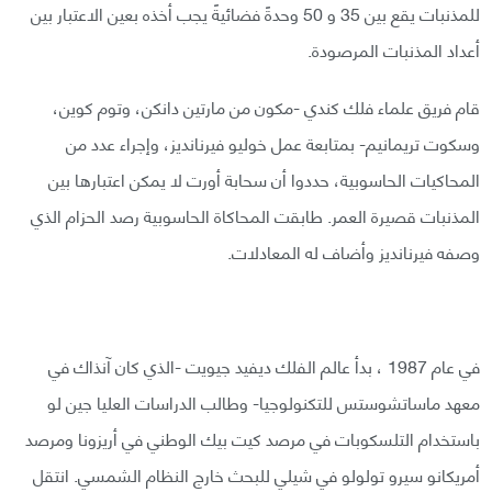
للمذنبات يقع بين 35 و 50 وحدةً فضائيةً يجب أخذه بعين الاعتبار بين
أعداد المذنبات المرصودة.
قام فريق علماء فلك كندي -مكون من مارتين دانكن، وتوم كوين،
وسكوت تريمانيم- بمتابعة عمل خوليو فيرنانديز، وإجراء عدد من
المحاكيات الحاسوبية، حددوا أن سحابة أورت لا يمكن اعتبارها بين
المذنبات قصيرة العمر. طابقت المحاكاة الحاسوبية رصد الحزام الذي
وصفه فيرنانديز وأضاف له المعادلات.
في عام 1987 ، بدأ عالم الفلك ديفيد جيويت -الذي كان آنذاك في
معهد ماساتشوستس للتكنولوجيا- وطالب الدراسات العليا جين لو
باستخدام التلسكوبات في مرصد كيت بيك الوطني في أريزونا ومرصد
أمريكانو سيرو تولولو في شيلي للبحث خارج النظام الشمسي. انتقل