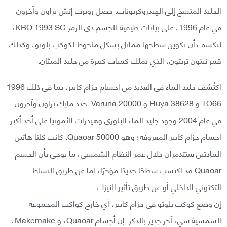
الجليد المتسخ إلى الهيدروكربونات. حصل روبرت إتش براون وآخرون
في عام 1996، على بيانات طيفية للجسم ذي الرمز KBO 1993 SC،
لتكشف أن تكوين سطحها مماثل بشكل ملحوظ لكوكب بلوتو، وكذلك
قمر نبتون تريتون، الذي يملك كميات كبيرة من جليد الميثان.
اكتُشف جليد الماء في العديد من أجسام حزام كايبر، بما في ذلك 1996
TO66 و 38628 Huya و 20000 Varuna. حدد مايك براون وآخرون
في عام 2004 وجود جليد الماء البلوري وهيدرات الأمونيا على أحد أكبر
أجسام حزام كايبر المعروفة؛ وهو 50000 Quaoar. كانت كلتا هاتين
المادتين ستتدمران خلال عمر النظام الشمسي، ما يوحي بأن الجسم
Quaoar قد اكتسب سطحًا جديدًا مؤخرًا، إما عن طريق النشاط
التكتوني الداخلي أو عن طريق تأثير النيزك.
إن وضع كوكب بلوتو في حزام كايبر، أي خارج كواكب المجموعة
الشمسية شيء آخر جدير بالذكر. إن أجسام Quaoar، و Makemake،