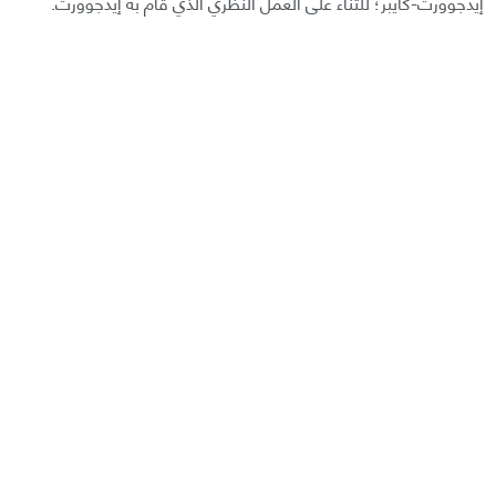
إيدجوورث-كايبر؛ للثناء على العمل النظري الذي قام به إيدجوورث.