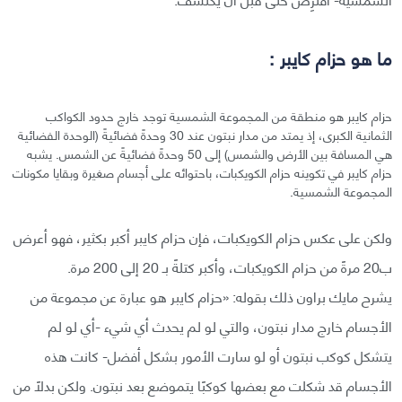
ما هو حزام كايبر :
حزام كايبر هو منطقة من المجموعة الشمسية توجد خارج حدود الكواكب
الثمانية الكبرى، إذ يمتد من مدار نبتون عند 30 وحدةً فضائيةً (الوحدة الفضائية
هي المسافة بين الأرض والشمس) إلى 50 وحدةً فضائيةً عن الشمس. يشبه
حزام كايبر في تكوينه حزام الكويكبات، باحتوائه على أجسام صغيرة وبقايا مكونات
المجموعة الشمسية.
ولكن على عكس حزام الكويكبات، فإن حزام كايبر أكبر بكثير، فهو أعرض
ب20 مرةً من حزام الكويكبات، وأكبر كتلةً بـ 20 إلى 200 مرة.
يشرح مايك براون ذلك بقوله: «حزام كايبر هو عبارة عن مجموعة من
الأجسام خارج مدار نبتون، والتي لو لم يحدث أي شيء -أي لو لم
يتشكل كوكب نبتون أو لو سارت الأمور بشكل أفضل- كانت هذه
الأجسام قد شكلت مع بعضها كوكبًا يتموضع بعد نبتون. ولكن بدلًا من