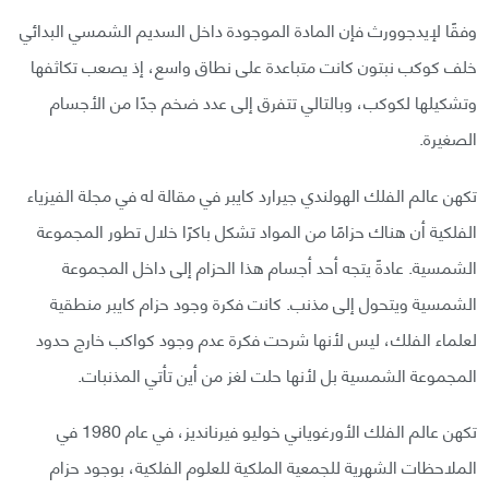
وفقًا لإيدجوورث فإن المادة الموجودة داخل السديم الشمسي البدائي
خلف كوكب نبتون كانت متباعدة على نطاق واسع، إذ يصعب تكاثفها
وتشكيلها لكوكب، وبالتالي تتفرق إلى عدد ضخم جدًا من الأجسام
الصغيرة.
تكهن عالم الفلك الهولندي جيرارد كايبر في مقالة له في مجلة الفيزياء
الفلكية أن هناك حزامًا من المواد تشكل باكرًا خلال تطور المجموعة
الشمسية. عادةً يتجه أحد أجسام هذا الحزام إلى داخل المجموعة
الشمسية ويتحول إلى مذنب. كانت فكرة وجود حزام كايبر منطقية
لعلماء الفلك، ليس لأنها شرحت فكرة عدم وجود كواكب خارج حدود
المجموعة الشمسية بل لأنها حلت لغز من أين تأتي المذنبات.
تكهن عالم الفلك الأورغوياني خوليو فيرنانديز، في عام 1980 في
الملاحظات الشهرية للجمعية الملكية للعلوم الفلكية، بوجود حزام