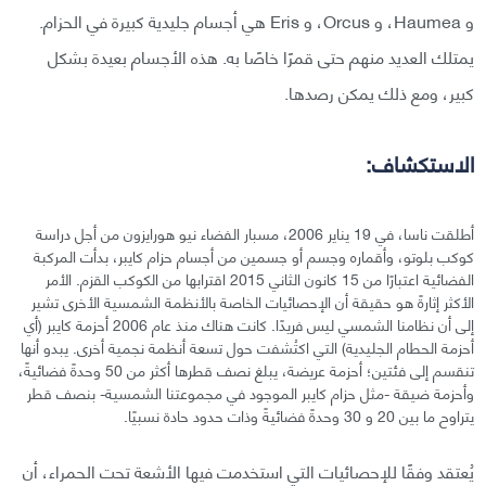
و Haumea، و Orcus، و Eris هي أجسام جليدية كبيرة في الحزام.
يمتلك العديد منهم حتى قمرًا خاصًا به. هذه الأجسام بعيدة بشكل
كبير، ومع ذلك يمكن رصدها.
الاستكشاف:
أطلقت ناسا، في 19 يناير 2006، مسبار الفضاء نيو هورايزون من أجل دراسة
كوكب بلوتو، وأقماره وجسم أو جسمين من أجسام حزام كايبر، بدأت المركبة
الفضائية اعتبارًا من 15 كانون الثاني 2015 اقترابها من الكوكب القزم. الأمر
الأكثر إثارةً هو حقيقة أن الإحصائيات الخاصة بالأنظمة الشمسية الأخرى تشير
إلى أن نظامنا الشمسي ليس فريدًا. كانت هناك منذ عام 2006 أحزمة كايبر (أي
أحزمة الحطام الجليدية) التي اكتُشفت حول تسعة أنظمة نجمية أخرى. يبدو أنها
تنقسم إلى فئتين؛ أحزمة عريضة، يبلغ نصف قطرها أكثر من 50 وحدةً فضائيةً،
وأحزمة ضيقة -مثل حزام كايبر الموجود في مجموعتنا الشمسية- بنصف قطر
يتراوح ما بين 20 و 30 وحدةً فضائيةً وذات حدود حادة نسبيًا.
يُعتقد وفقًا للإحصائيات التي استخدمت فيها الأشعة تحت الحمراء، أن