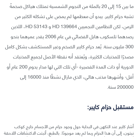
ما بين 15 إلى 20 بالمئة من النجوم الشمسية تمتلك هياكل ضخمةً
تشبه حزام كايبر. يبدو أن معظمها لم يمض على تشكله الكثير من
الزمن، لكن النظامين النجميين HD 139664 و HD 53143، اللذين
رصدهما تلسكوب هابل الفضائي في عام 2006 يقدر عمرهما بنحو
300 مليون سنة. يُعد حزام كايبر الضخم وغير المستكشف بشكل كامل
مصدرًا للمذنبات الكثيرة، ويُعتقد أنه نقطة الأصل لجميع المذنبات
الدورية أو ذات المدة القصيرة -أي تلك التي لها مدار يدوم 200 عام أو
أقل- وأشهرها مذنب هالي، الذي مازال نشطًا منذ 16000 إلى
200000 سنة.
مستقبل حزام كايبر:
أشار كايبر عند التكهن في البداية حول وجود حزام من الأجسام خارج كوكب
نبتون، إلى أن هذا الحزام ربما لم يعد موجودًا. بالطبع، أثبتت الاكتشافات اللاحقة