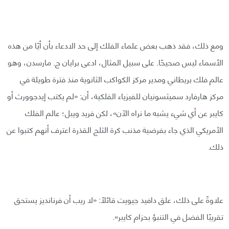
ومع ذلك، فقد ذهب بعض علماء الفلك إلى حد الادعاء بأن أيًا من هذه
الأسماء ليس صحيحًا. على سبيل المثال، ادعى برايان ج. مارسدن، وهو
عالم فلك بريطاني ومدير مركز الكواكب الثانوية منذ فترة طويلة في
مركز هارفارد سميثسونيان للفيزياء الفلكية، أن: «لم يكتب إيدجوورث أو
كايبر عن أي شيء يشبه ما نراه الآن»، لكن فريد ويبل؛ عالم الفلك
الأمريكي الذي جاء بفرضية مذنب كرة الثلج القذرة اعترف أنهم كتبوا عن
ذلك.
علاوةً على ذلك، علق دافيد جيويت قائلًا: «لا ريب أن فرنانديز يستحق
تقريبًا الفضل في التنبؤ بحزام كايبر».