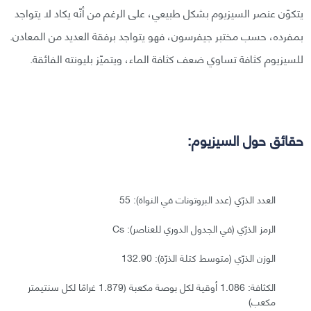
يتكوّن عنصر السيزيوم بشكل طبيعي، على الرغم من أنّه يكاد لا يتواجد
بمفرده، حسب مختبر جيفرسون، فهو يتواجد برفقة العديد من المعادن.
للسيزيوم كثافة تساوي ضعف كثافة الماء، ويتميّز بليونته الفائقة.
حقائق حول السيزيوم:
العدد الذرّي (عدد البروتونات في النواة): 55
الرمز الذرّي (في الجدول الدوري للعناصر): Cs
الوزن الذرّي (متوسط كتلة الذرّة): 132.90
الكثافة: 1.086 أوقية لكل بوصة مكعبة (1.879 غرامًا لكل سنتيمتر
مكعب)