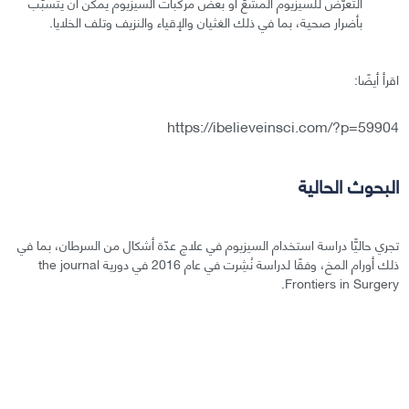
التعرّض للسيزيوم المشعّ أو بعض مركبات السيزيوم يمكن أن يتسبّب
بأضرار صحية، بما في ذلك الغثيان والإقياء والنزيف وتلف الخلايا.
اقرأ أيضًا:
https://ibelieveinsci.com/?p=59904
البحوث الحالية
تجري حاليًّا دراسة استخدام السيزيوم في علاج عدّة أشكال من السرطان، بما في
ذلك أورام المخ، وفقًا لدراسة نُشِرت في عام 2016 في دورية the journal
Frontiers in Surgery.