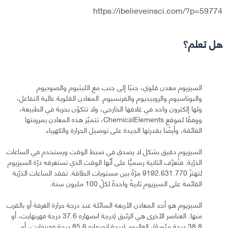
https://ibelieveinsci.com/?p=59774
هل تعلم؟
السيزيوم معدن قلوي، جنبًا إلى جنب مع الليثيوم والصوديوم
والبوتاسيوم والروبيديوم والفرنسيوم. المعادن القلوية عالية التفاعل،
ولها إلكترون واحد في غلافها الخارجي، ولا تتكوّن بحرية في الطبيعة،
ووفقًا لموقع ChemicalElements، تتميّز هذه المعادن بمرونتها
الفائقة، وأيضًا بقدرتها الجيدة على توصيل الحرارة والكهرباء.
السيزيوم دقيق بشكل لا يصدق في ضبط الوقت ويستخدم في الساعات
الذرّية. فتُعرَّف الثانية رسميًّا على أنّها الوقت الذي تستغرقه ذرّة السيزيوم
لتهتزّ 9192.631.770 مرّةً بين مستويات الطاقة. تفقد الساعات الذرّية
القائمة على السيزيوم ثانيةً واحدةً لكلّ 100 مليون سنة.
السيزيوم هو أحد المعادن الأربعة السائلة عند درجة حرارة الغرفة أو بالقرب
منها. العناصر الأخرى هي الزئبق (درجة انصهاره 37.6 درجة فهرنهايت، أو
38.8 درجة مئوية)، الغاليوم (درجة انصهاره 85.6 درجة فهرنهايت، أو