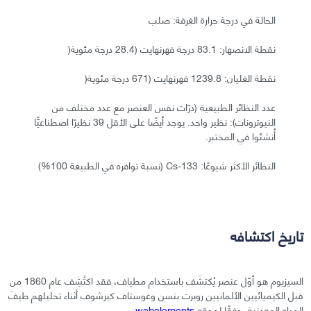
الحالة في درجة حرارة الغرفة: صلب
نقطة الانصهار: 83.1 درجة فهرنهايت (28.4 درجة مئوية(
نقطة الغليان: 1239.8 فهرنهايت (671 درجة مئوية(
عدد النظائر الطبيعية (ذرّات نفس العنصر مع عدد مختلف من
النيوترونات): نظير واحد. يوجد أيضًا على الأقل 39 نظيرًا اصطناعيًّا
أُنشئوا في المختبر.
النظائر الأكثر شيوعًا: Cs-133 (نسبة توافره في الطبيعة 100%)
تاريخ اكتشافه
السيزيوم هو أوّل عنصر يُكتشَف باستخدام مطياف، فقد اكتُشِف عام 1860 من
قبل الكيميائيين الألمانيين روبرت بنسن وغوستاف كيرشوف أثناء تحليلهم طيفَ
المياه المعدنية، وفقًا لموقع
webelements
.