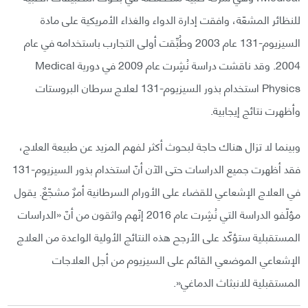
للنظائر المشعّة، وافقت إدارة الدواء والغذاء الأمريكية على مادة
السيزيوم-131 عام 2003 وطُبِّقت أولى التجارب باستخدامه في عام
2004. وقد ناقشت دراسة نُشِرت عام 2009 في دورية Medical
Physics استخدام بذور السيزيوم-131 لعلاج سرطان البروستات
وأظهرت نتائج إيجابية.
وبينما لا تزال هناك حاجة لبحوث أكثر لفهم المزيد عن طبيعة العلاج،
فقد أظهرت جميع الدراسات حتى الآن أنّ استخدام بذور السيزيوم-131
في العلاج الإشعاعي للقضاء على الأورام السرطانية أمرٌ مشجّعٌ. يقول
مؤلّفو الدراسة التي نُشِرت عام 2016 إنّهم واثقون من أنّ «الدراسات
المستقبلية ستؤكّد على الأرجح هذه النتائج الأولية الواعدة من العلاج
الإشعاعي الموضعي القائم على السيزيوم من أجل العلاجات
المستقبلية للانبثاث الدماغي«.