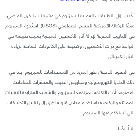
نُفِّذت أوّل التطبيقات العملية للسيزيوم في عشرينيّات القرن الماضي،
وفقًا للوكالة الأمريكية للمسح الجيولوجي (USGS). استُخدِم السيزيوم
في الأنابيب المفرغة لإزالة آثار الأكسجين المتبقية بسبب طبيعته في
الترابط مع ذرّات الأكسجين، وكطبقة على الكاثودات الساخنة لزيادة
التيّار الكهربائي.
في العقود اللاحقة، ظهر المزيد من الاستخدامات للسيزيوم، بما في
ذلك الخلايا الكهروضوئية ومقاييس الطيف والمحفّزات للتفاعلات
العضوية. أدّت التكلفة المرتفعة للسيزيوم والشعبية المتزايدة للتقنيات
المماثلة والرخيصة باستخدام معادن قلوية أخرى إلى تقليل التطبيقات
التي يُستخدَم فيها السيزيوم.
اقرأ أيضًا: