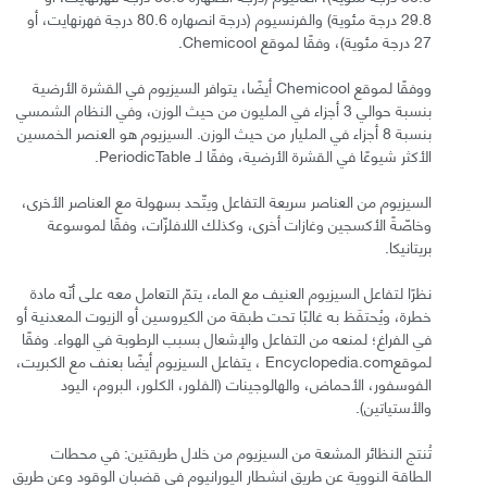
29.8 درجة مئوية) والفرنسيوم (درجة انصهاره 80.6 درجة فهرنهايت، أو
27 درجة مئوية)، وفقًا لموقع Chemicool.
ووفقًا لموقع Chemicool أيضًا، يتوافر السيزيوم في القشرة الأرضية
بنسبة حوالي 3 أجزاء في المليون من حيث الوزن، وفي النظام الشمسي
بنسبة 8 أجزاء في المليار من حيث الوزن. السيزيوم هو العنصر الخمسين
الأكثر شيوعًا في القشرة الأرضية، وفقًا لـ PeriodicTable.
السيزيوم من العناصر سريعة التفاعل ويتّحد بسهولة مع العناصر الأخرى،
وخاصّةً الأكسجين وغازات أخرى، وكذلك اللافلزّات، وفقًا لموسوعة
بريتانيكا.
نظرًا لتفاعل السيزيوم العنيف مع الماء، يتمّ التعامل معه على أنّه مادة
خطرة، ويُحتفَظ به غالبًا تحت طبقة من الكيروسين أو الزيوت المعدنية أو
في الفراغ؛ لمنعه من التفاعل والإشعال بسبب الرطوبة في الهواء. وفقًا
لموقعEncyclopedia.com ، يتفاعل السيزيوم أيضًا بعنف مع الكبريت،
الفوسفور، الأحماض، والهالوجينات (الفلور، الكلور، البروم، اليود
والأستياتين).
تُنتج النظائر المشعة من السيزيوم من خلال طريقتين: في محطات
الطاقة النووية عن طريق انشطار اليورانيوم في قضبان الوقود وعن طريق