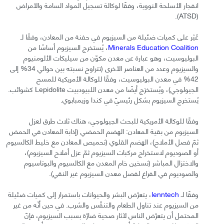
انفجار الأسلحة النووية، وفقًا لوكالة تسجيل المواد السامة والأمراض
(ATSD).
عُثِر على كميات ضئيلة من السيزيوم في حفنة من المعادن، وفقًا لـ
Minerals Education Coalition
، يُستخرج السيزيوم أساسًا من
البوليوسيت، وهو عبارة عن معدن مكوّن من سيليكات الألومنيوم
والسيزيوم وعدد من العناصر الأخرى (تتراوح نسبته بين حوالي 34% إلى
42% في معدن البوليوسيت، وفقًا للوكالة الأمريكية للمسح
الجيولوجي)، ويُستخرَج أيضًا من معدن اللبيودبيت Lepidolite كشوائب.
يُستخرج السيزيوم بشكل رئيسيّ في كندا وزيمبابوي.
وفقًا للوكالة الأمريكية للبحث الجيولوجي، هناك ثلاث طرق لعزل
السيزيوم من بقية المعادن: الهضم الحمضي (إذابة المعادن في الحمض
ثمّ فصل الأملاح)، الهضم القلوي (تحميص المعادن مع خليط الكالسيوم
أو الصوديوم لاستخراج مركبات السيزيوم ثمّ عزل أملاح السيزيوم)،
والاختزال المباشر (تسخين خام المعدن مع الكالسيوم والبوتاسيوم
والصوديوم في الفراغ لفصل معدن السيزيوم غير النقي).
وفقًا لـ
lenntech
، يتعرّض البشر والحيوانات باستمرار إلى كميات ضئيلة
من السيزيوم عند تناول الطعام والتنفّس والشرب. في حين أنّه من غير
المحتمل أن يتعرّض الناس لآثار صحية ضارّة بسبب السيزيوم، فإنّ