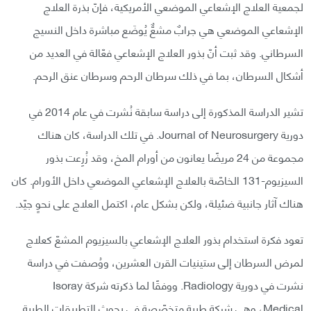
لجمعية العلاج الإشعاعي الموضعي الأمريكية، فإنّ بذرة العلاج
الإشعاعي الموضعي هي جرابٌ مشعٌّ يُوضَع مباشرة داخل النسيج
السرطاني. وقد ثبت أنّ بذور العلاج الإشعاعي فعّالة في العديد من
أشكال السرطان، بما في ذلك سرطان الرحم وسرطان عنق الرحم.
تشير الدراسة المذكورة إلى دراسة سابقة نُشرت في عام 2014 في
دورية Journal of Neurosurgery. في تلك الدراسة، كان هناك
مجموعة من 24 مريضًا يعانون من أورام المخ، وقد زُرِعت بذور
السيزيوم-131 الخاصّة بالعلاج الإشعاعي الموضعي داخل الأورام. كان
هناك آثار جانبية ضئيلة، ولكن بشكل عام، اكتمل العلاج على نحوٍ جيّد.
تعود فكرة استخدام بذور العلاج الإشعاعي بالسيزيوم المشعّ كعلاج
لمرض السرطان إلى ستينيات القرن العشرين، ووُصفت في دراسة
نشرت في دورية Radiology. ووفقًا لما ذكرته شركة Isoray
Medical، وهي شركة طبية متخصّصة في بحوث التطبيقات الطبية