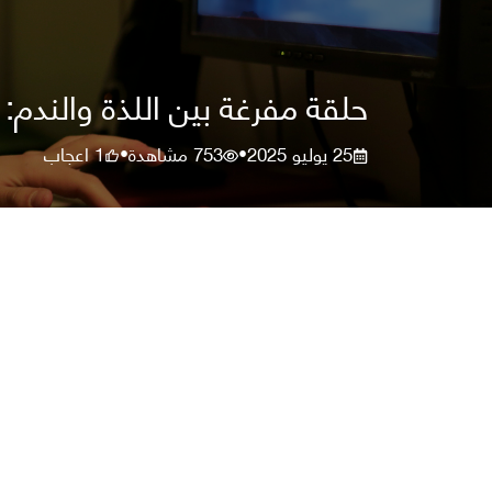
حلقة مفرغة بين اللذة والندم: 
25 يوليو 2025
753
مشاهدة
1
اعجاب
•
•