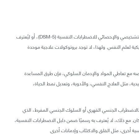
لم يُدرس إدمان الإباحية بالقدر الكافي ليُدرج في الدليل التشخيصي والإحصائي للاضطرابات النفسية (DSM-5)، أو ليُعترف
كية لعلم النفس. ولهذا، لا توجد بروتوكولات علاجية موحدة
ئصه مع تعاطي المواد والإدمان السلوكي، فإن طرق المساعدة
يدية، مثل العلاج النفسي، والأدوية، وتعديل نمط الحياة،
بـالاضطراب الجنسي القهري أو السلوك الجنسي المفرط، الذي
ات أنه يصيب نحو 3% - 6% من السكان. مع ذلك، لا يُعترف به رسميًا ضمن دليل الاضطرابات النفسية،
سية أخرى، مثل القلق والاكتئاب وإدمانات أخرى.