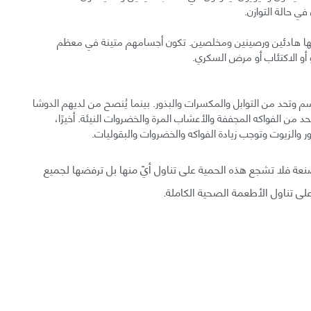
ي حالة التوازن.
ابها هادئين ورصينين ومخلصين. تكون أجسامهم متينة في معظم
و أو الاكتئاب أو مرض السكري.
جسم وتحد من التوابل والمكسرات والبذور. بينما يُنصح من لديهم الدوشا
لحد من الفواكه المجففة والأعشاب المرة والخضروات النيئة. أخيرًا،
ر والزيوت وتوجب زيادة الفواكه والخضروات والبقوليات.
نعة فلا تشجع هذه الحمية على تناول أيّ منها بل ترفضها لجميع
على تناول الأطعمة الصحية الكاملة.