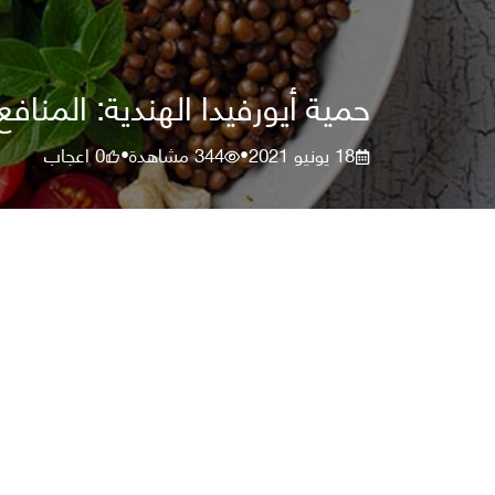
حمية أيورفيدا الهندية: المناف
18 يونيو 2021
344
مشاهدة
0
اعجاب
•
•