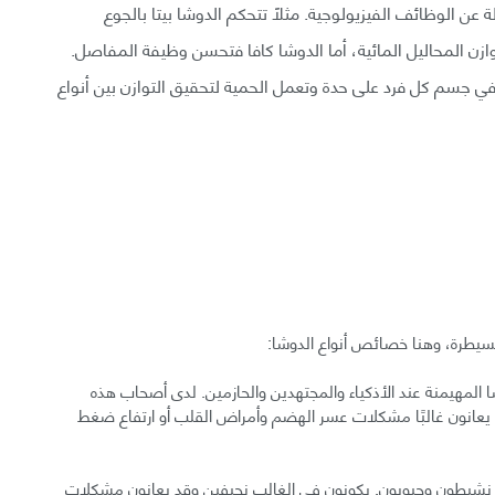
عن الوظائف الفيزيولوجية. مثلًا تتحكم الدوشا بيتا بالجوع
ازن المحاليل المائية، أما الدوشا كافا فتحسن وظيفة المفاصل.
في جسم كل فرد على حدة وتعمل الحمية لتحقيق التوازن بين أنواع
لمسيطرة، وهنا خصائص أنواع الدوشا:
شا المهيمنة عند الأذكياء والمجتهدين والحازمين. لدى أصحاب هذه
يعانون غالبًا مشكلات عسر الهضم وأمراض القلب أو ارتفاع ضغط
ن، نشيطون وحيويون. يكونون في الغالب نحيفين وقد يعانون مشكلات