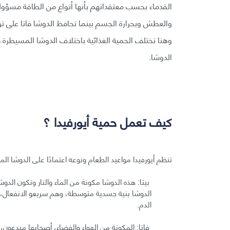
القدماء بحسب معتقداتهم بأنها أنواع من الطاقة مسؤولة 
والعطش وبحرارة الجسم بينما تحافظ الدوشا فاتا على تو
وهنا تختلف الحمية الغذائية باختلاف الدوشا المسيطرة 
الدوشا.
كيف تعمل حمية أيورفيدا ؟
تنظم أيورفيدا مواعيد الطعام ونوعه اعتمادًا على الدوشا ا
بيتا: هذه الدوشا مكونة من الماء والنار وتكون الدو
الدوشا بنية جسدية متوسطة، وهم سريعو الانفعال، 
الدم.
فاتا: المكونة من الهواء والفضاء، أصحابها مبدعو