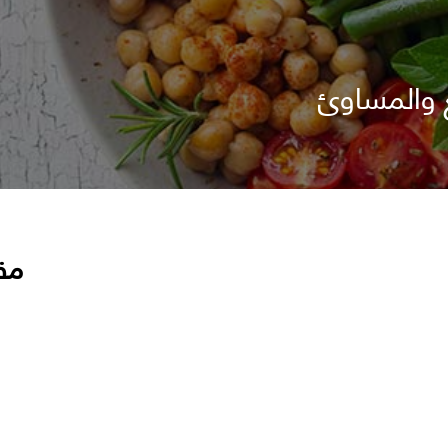
ع والمساوئ
مق