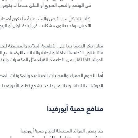
في الهضم والتعب السريع أو القلق عندما لا يكونون ف
كابا: تتشكل من الأرض والماء، عادةً ما يكون أصح
الأحيان، وقد يعانون مشكلات في زيادة الوزن أو الرب
مثلًا، تركز الدوشا بيتا على الأطعمة المبرّدة والمنشطة لل
فاتا بتناول الأطعمة الدافئة والرطبة والنباتات الأرضية مع ا
الدوشا كافا تقلل من الأطعمة الثقيلة مثل المكسرات والبذو
أما اللحوم الحمراء والمحليات الصناعية والمكونات المص
الدوشات الثلاثة. وبدلاً من ذلك، يشجع نظام الأيورفيدا 
منافع حمية أيورفيدا
هنا بعض الفوائد المحتملة لاتباع حمية أيورفيدا:
تشجع على تناول الأطعمة جميعها