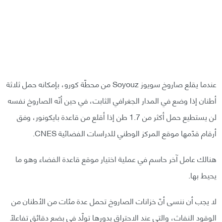
عندما يقلع صاروخ سويوز Soyouz من محطّة كورو، بإمكانه حمل ثلاثة
أطنان إذا وضع في المدار الجغرافي الثابت، في حين أنّه الصاروخ نفسه
لن يستطيع حمل أكثر من 1.7 طن إذا أقلع من قاعدة بايكونور، وفق
أرقام قدّمها موقع المركز الوطني للدراسات الفضائية CNES.
هنالك عامل آخر حاسم في عملية اختيار موقع قاعدة الفضاء وهو ما
يحيط بها.
لا يجب أن ننسى أنّ خزانات الصاروخ تحمل عدة مئات من الأطنان من
الوقود النفاث، والتي عند الاحتراق بدورها تولّد في بضع دقائق تفاعلًا