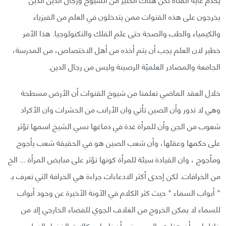
يخرجون على هذه القنوات ممن يتدخلون في العلم من الفيزياء
والكيمياء والطب والصحة حتى علم الفلك والتكنولوجيا. هذا الأمر
خطير لان العلم يجب أن يتم أخذه من أهل الاختصاص، من المدرسة،
الجامعة والمصادر العلميّة الرصينة وليس من رجال الدين.
خلال العقد الماضي تعلمنا من شيوخ القنوات أن الأرض مسطحة
وهي لا تدور وأن الصين تأتي وان الأرانب من الحشرات وان الأكراد
شعوب من الجن وأن للمرأة غدة في دماغها نسي الشيخ اسمها تؤثر
على حكمها وعقلها، وأن شعب الصين هو في الحقيقة شعب يأجوج
ومأجوج ، وان القيادة سيئة للمرأة كونها تؤثر على مبايض المرأة ... الخ
من الخرافات. لكن إحدى أكثر الادعاءات جراءة هي الخرافة التي تعرف بـ
" أبواب السماء " حيث كثر الكلام في الآونة الأخيرة عن وجود أبواب
للسماء لا يمكن الخروج من الغلاف الجوي للفضاء الخارجي إلا من
خلالها، و أن هذا هو السبب في أن ناسا ووكالات الفضاء الدول