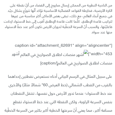
من الناحية النظرية من الممكن إرسال صاروخ إلى الفضاء من أيّ نقطة على
الكرة الأرضية، فخارطة القواعد الفضائية الأساسية تؤكد أنّها تتوزّع بشكل جيّد
في جميع أنحاء العالم، مع ذلك، تبقى بعض الأماكن أكثر مناسبة من غيرها
لتركيب قاعدة الإطلاق. كلّما كانت قاعدة الإطلاق أقرب إلى خط الاستواء ازدادت
فاعليّتها، والسبب أنّ السرعة الخطّية لدوران الأرض تكون أكبر عند خطّ الاستواء
منها عند سواه.
[caption id="attachment_62691" align="aligncenter"
width="453"]
أشهر
منصات اطلاق الصواريخ في العالم[/caption]
على سبيل المثال في الرسم البياني أدناه نستعرض نقطتين إحداهما
بالقرب من القطب الشمالي (خط العرض 60° شمالًا مثلًا) والأخرى
عند خط الاستواء؛ عندما تدور الأرض حول نفسها، تنتقل النقطتان
بنفس السرعة الزاوية، ولكن النقطة التي عند خط الاستواء تقطع
مسافة أكبر، مما يعني أنّ سرعتها الخطية أكبر بكثير من السرعة الخطّية