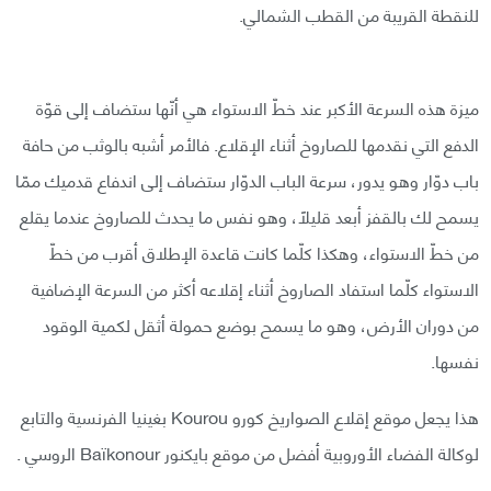
للنقطة القريبة من القطب الشمالي.
ميزة هذه السرعة الأكبر عند خطّ الاستواء هي أنّها ستضاف إلى قوّة
الدفع التي نقدمها للصاروخ أثناء الإقلاع. فالأمر أشبه بالوثب من حافة
باب دوّار وهو يدور، سرعة الباب الدوّار ستضاف إلى اندفاع قدميك ممّا
يسمح لك بالقفز أبعد قليلًا، وهو نفس ما يحدث للصاروخ عندما يقلع
من خطّ الاستواء، وهكذا كلّما كانت قاعدة الإطلاق أقرب من خطّ
الاستواء كلّما استفاد الصاروخ أثناء إقلاعه أكثر من السرعة الإضافية
من دوران الأرض، وهو ما يسمح بوضع حمولة أثقل لكمية الوقود
نفسها.
هذا يجعل موقع إقلاع الصواريخ كورو Kourou بغينيا الفرنسية والتابع
لوكالة الفضاء الأوروبية أفضل من موقع بايكنور Baïkonour الروسي .