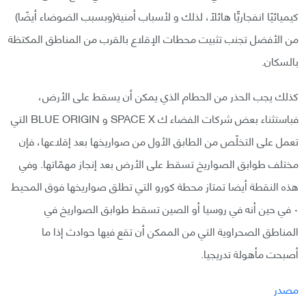
كيميائيًا انفجاريًّا هائلًا، لذلك و لأسباب أمنية(وبسبب الضوضاء أيضًا)
من الأفضل تجنب تثبيت محطات الإقلاع بالقرب من المناطق المكتظة
بالسكان.
كذلك يجب الحذر من الحطام الذي يمكن أن يسقط على الأرض،
فباستثناء بعض شركات الفضاء ك SPACE X و BLUE ORIGIN التي
تعمل على التخلّص من الطابق الأول من صواريخها بعد إقلاعها، فإن
مختلف طوابق الصواريخ تسقط على الأرض بعد إنجاز مهمّاتها. وفي
هذه النقطة أيضا تمتاز محطة كورو التي تطلق صواريخها فوق المحيط
٠ في حين أنه في روسيا أو الصين تسقط طوابق الصواريخ في
المناطق الصحراوية التي من الممكن أن تقع فيها حوادث إذا ما
أصبحت مأهولة تدريجيا.
مصدر