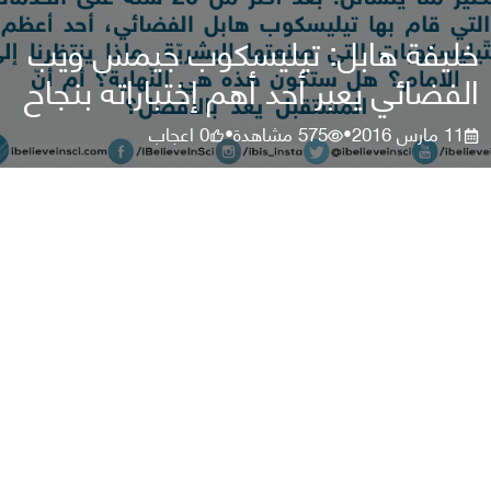
خليفة هابل: تيليسكوب جيمس ويب
الفضائي يعبر أحد أهم إختباراته بنجاح
11 مارس 2016
575
مشاهدة
0
اعجاب
•
•