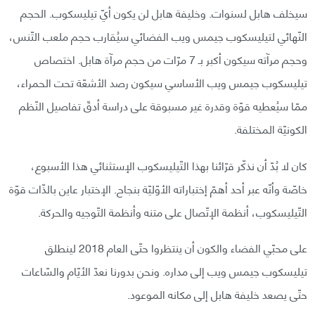
سيخلف هابل لسنوات. وخليفة هابل لن يكون أيّ تيليسكوب. الحجم
النّهائي لتيليسكوب جيمس ويب الفضائي سيُقارب حجم ملعب التّنس،
وحجم مرآته سيكون أكبر بـ 7 مرّات من حجم مرآة هابل. اختصاص
تيليسكوب جيمس ويب الأساسي سيكون رصد الأشعّة تحت الحمراء،
ممّا سيُعطيه قوّة وقدرة غير مسبوقة على دراسة أدقّ تفاصيل النّظم
الكونيّة المختلفة.
كان لا بُدّ أن نذكّر قرّائنا بهذا التّيليسكوب الإستثنائي هذا الأسبوع،
خاصّة وأنّه عبر أحد أهمّ إختباراته الأوّليّة بنجاح. الإختبار عاين بالذّات قوّة
التّيليسكوب، أنظمة الإتّصال على متنه وأنظمة التّوجيه والحركة.
على محبّي الفضاء والكون أن ينتظروا حتّى العام 2018 لينطلق
تيليسكوب جيمس ويب إلى مداره. ونحن بدورنا نعدّ الأيّام والسّاعات
حتّى يصعد خليفة هابل إلى مكانه الموعود.