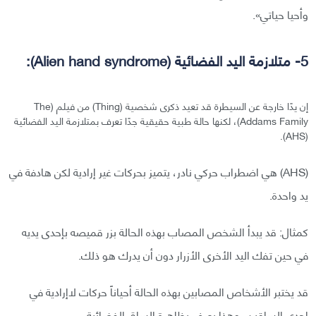
وأحيا حياتي».
5- متلازمة اليد الفضائية (Alien hand syndrome):
إن يدًا خارجة عن السيطرة قد تعيد ذكرى شخصية (Thing) من فيلم (The
Addams Family)، لكنها حالة طبية حقيقية جدًا تعرف بمتلازمة اليد الفضائية
(AHS).
(AHS) هي اضطراب حركي نادر، يتميز بحركات غير إرادية لكن هادفة في
يد واحدة.
كمثال: قد يبدأ الشخص المصاب بهذه الحالة بزر قميصه بإحدى يديه
في حين تفك اليد الأخرى الأزرار دون أن يدرك هو ذلك.
قد يختبر الأشخاص المصابين بهذه الحالة أحياناً حركات لاإرادية في
إحدى الساقين، وهذا يعرف بظاهرة الساق الفضائية.