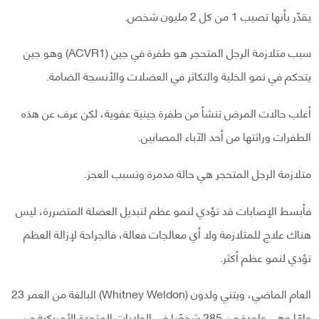
يقدّر بأنها تصيب 1 من كل 2 مليون شخص.
سبب متلازمة الرجل المتحجر هو طفرة في جين (ACVR1) وهو جين
يتحكم في نمو الخلية والتكاثر في العضلات والأنسجة الضامة.
أغلب حالات المرض تنشأ من طفرة جينية عفوية، لكن عرف عن هذه
الطفرات وراثتها من أحد الآباء المصابين.
متلازمة الرجل المتحجر هي حالة مدمرة وتسبب العجز.
فأبسط الإصابات قد تؤدي لنمو عظم لتبديل العضلة المتضررة، ليس
هناك علاج للمتلازمة ولا أي معالجات فعالة، فالجراحة لإزالة العظم
تؤدي لنمو عظم أكثر.
العام الماضي، ويتني ولدون (Whitney Weldon) البالغة من العمر 23
عامًا وهي واحدة من 285 شخصًا في الولايات المتحدة الأمريكية من