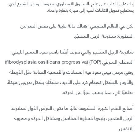
إنك على الأغلب على علم بالمخلوق الأسطوري ميدوسا الوحش الشنيع الذي
يستطيع تحويل الكائنات الحية إلى حجارة بنظرة واحدة.
لكن في العالم الحقيقي، هناك حالة طبية على نفس القدر من
الخطورة: متلازمة الرجل المتحجّر.
متلازمة الرجل المتحجر والتي تعرف أيضًا باسم سوء التنسج الليفي
المعظم المترقي (FOP) (fibrodysplasia ossificans progressiva)
وهي مرض جيني تعود فيه العضلات والأنسجة الضامة مثل الأربطة
والأوتار بالتشكل كعظام كرد على الأذية، مشكّلة بشكل تدريجي هيكلًا
عظميًا ثانٍ، مما يسبب عجزًا عن الحركة.
أصابع القدم الكبيرة المشوهة غالبًا ما تكون العَرَض الأول لمتلازمة
الرجل المتحجر، يتبعها قساوة المفاصل ومشاكل الحركة وصعوبة
التنفس.