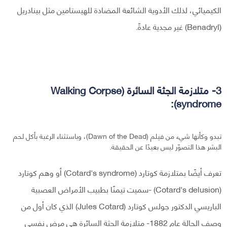
الكيميائي، لذلك الأدوية الشائعة المضادة للهيستامين مثل بينادريل
(Benadryl) غير مجدية عادةً.
3- متلازمة الجثة السائرة (Walking Corpse
syndrome):
تبدو وكأنها شيء من فيلم (Dawn of the Dead)، وباستثناء الرغبة بأكل لحم
البشر هذا التصوّر ليس بعيدًا عن الحقيقة.
تعرف أيضًا بمتلازمة كوتارد (Cotard's syndrome) أو وهم كوتارد
(Cotard's delusion) -سميت تيمنًا بطبيب الأمراض العصبية
الباريسي الدكتور جولس كوتارد (Jules Cotard) الذي كان أول من
وصف الحالة عام 1882- متلازمة الجثة السائرة هي مرض نفسي