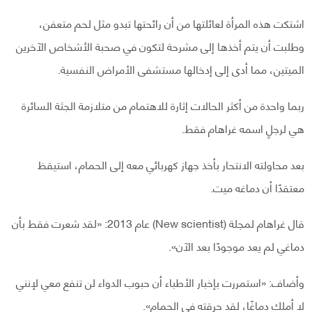
اشتكت هذه المرأة لعائلتها من أن رائحتها تبدو مثل لحم متعفن،
وطلبت أن يتم أخذها إلى مشرحة لتكون في صحبة الأشخاص الآخرين
الميتين، مما أدى إلى إدخالها مستشفى الأمراض النفسية.
ربما واحدة من أكثر الحالات إثارة للاهتمام من متلازمة الجثة السائرة
هي لرجلٍ اسمه غراهام فقط.
بعد محاولته الانتحار بأخذ جهاز كهربائي معه إلى الحمام، استيقظ
معتقدًا أن دماغه ميت.
قال غراهام لمجلة (New scientist) عام 2013: «لقد شعرت فقط بأن
دماغي لم يعد موجودًا بعد الآن».
وأضاف: «استمررت بإخبار الأطباء أن حبوب الدواء لن تنفع معي لإنني
لا أملك دماغًا، لقد حرقته في الحمام».