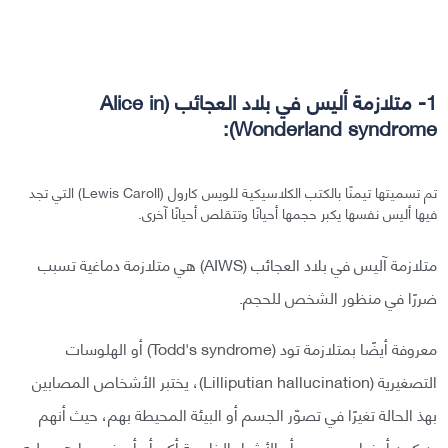
1- متلازمة أليس في بلاد العجائب (Alice in
Wonderland syndrome):
تم تسميتها تيمنًا بالكتب الكلاسيكية للويس كارول (Lewis Caroll) التي تجد
فيها أليس نفسها يكبر حجمها أحيانًا وتتقلص أحيانًا آخرى.
متلازمة آليس في بلاد العجائب (AIWS) هي متلازمة دماغية تسبب
ضررًا في منظور الشخص للحجم.
معروفة أيضًا بمتلازمة تود (Todd's syndrome) أو الهلوسات
التصغيرية (Lilliputian hallucination)، يختبر الأشخاص المصابين
بهذ الحالة تغيرًا في تصوّر الجسم أو البيئة المحيطة بهم، حيث أنهم
يدركون أعضاء جسمهم أو الأشياء الخارجية أكبر أو أصغر مما هي عليه