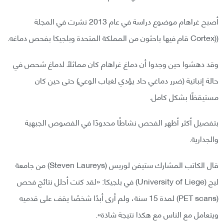
أصبح غراهام موضوع دراسة في عام 2013 نشرت في المجلة
((Cortex قام فيها باحثون من المملكة المتحدة وبلجيكا بفحص دماغه.
وقد دهشوا حين وجدوا أن دماغ غراهام كان مماثلًا لدماغ شحص في
حالة إنباتية (ضرر دماغي حاد يؤدي لغياب الوعي) حتى حين كان
مستيقظًا بشكل كامل.
بتفصيل أكثر أظهر الفحص نشاطُا محدودًا في الفصوص الجبهية
والجدارية.
قال الكاتب المشارك ستيفن لوريس (Steven Laureys) من جامعة
ليج (University of Liege) في بلجيكا: «لقد كنت أحلل نتائج فحص
(PET scans) لمدة 15 سنة، ولم أرى أبدًا شخصًا يقف على قدميه
ويتعامل مع الناس مع هكذا نتيجة شاذة».