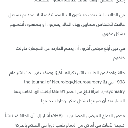
في الحالات الشديدة، قد تكون اليد الفضائية عدائية، فقد تم تسجيل
حالات لأشخاص مصابين بهذه الحالة يضربون أو يصفعون أنفسهم
بشكل عفوي.
في حين أبلغ مرضى آخرون أن يدهم الخارجة عن السيطرة حاولت
خنقهم.
حالة واحدة من الحالات التي ذكرناها أخيرًا وصفت في بحث نشر عام
1998 في (the journal of Neurology,Neurosurgery &
Psychiatry)، امرأة تبلغ من العمر 81 عامًا أبلغت أنها تخاف يدها
اليسار بعد أن ضربتها بشكل متكرر وحاولت خنقها.
فحص الدماغ للمرضى المصابين ب (AHS) أشار إلى أن الحالة قد تنشأ
كنتيجة لآفات في أماكن من الدماغ تلعب دورًا في التحكم بالحركة