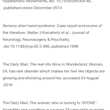
Hyperkinetic Movements, doi: 10.7916/D8VX0F48,
published online December 2014.
Sensory alien hand syndrome: Case report and review of
the literature, Walter J Koroshetz et al., Journal of
Neurology, Neurosurgery & Psychiatry,
doi:10.1136/jnnp.65.3.366, published 1998.
The Daily Mail, The real-life Alice in Wonderland: Woman,
24, has rare disorder which makes her feel like objects are
growing and shrinking around her, accessed 24 August
2016.
The Daily Mail, The woman who is turning to 'STONE':
Incredibly rare condition is causing 23-year-old's muscles