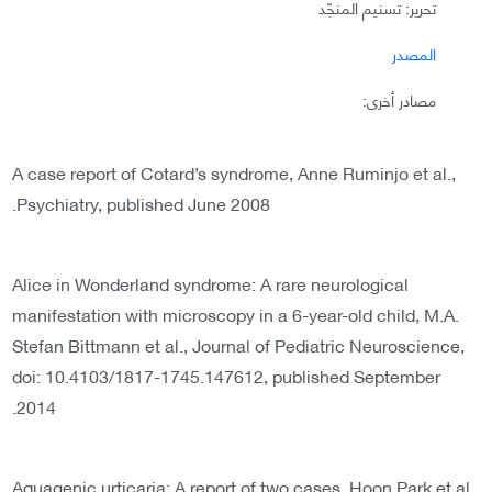
تحرير: تسنيم المنجّد
المصدر
مصادر أخرى:
A case report of Cotard’s syndrome, Anne Ruminjo et al.,
Psychiatry, published June 2008.
Alice in Wonderland syndrome: A rare neurological
manifestation with microscopy in a 6-year-old child, M.A.
Stefan Bittmann et al., Journal of Pediatric Neuroscience,
doi: 10.4103/1817-1745.147612, published September
2014.
Aquagenic urticaria: A report of two cases, Hoon Park et al.,