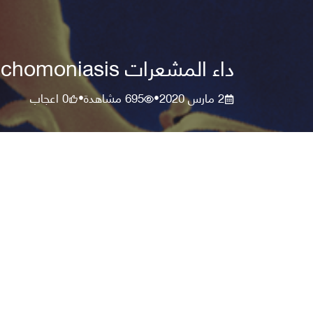
داء المشعرات Trichomoniasis الأسباب والأعراض والتشخيص والعلاج
2 مارس 2020
695
مشاهدة
0
اعجاب
•
•