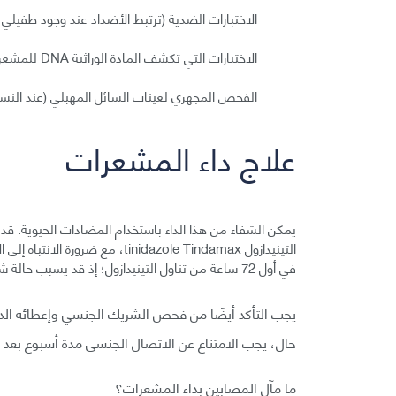
الاختبارات الضدية (ترتبط الأضداد عند وجود طفيلي المشعرة Trichomonas، ويدل تغير اللون ع
الاختبارات التي تكشف المادة الوراثية DNA للمشعرة.
الفحص المجهري لعينات السائل المهبلي (عند النساء) 
علاج داء المشعرات
في أول 72 ساعة من تناول التينيدازول؛ إذ قد يسبب حالة شديدة من الغثيان والإقياء.
يجب التأكد أيضًا من فحص الشريك الجنسي وإعطائه الد
حال، يجب الامتناع عن الاتصال الجنسي مدة أسبوع بعد ع
ما مآل المصابين بداء المشعرات؟