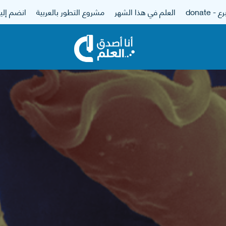
 - donate
العلم في هذا الشهر
مشروع التطور بالعربية
انضم إلين