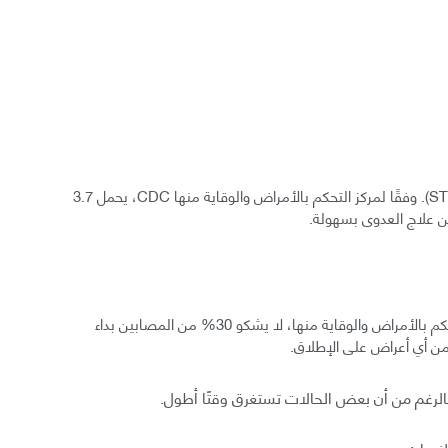
داء المشعرات «Trich»: هو عدوى شائعة منقولة بالجنس (STI). وفقًا لمركز التحكم بالأمراض والوقاية منها CDC، يحمل 3.7
 علاج العدوى بسهولة.
لا يسبب هذا المرض أعراضًا عادةً، فحسب ما ذكر مركز التحكم بالأمراض والوقاية منها، لا يشكو 30% من المصابين بداء
نساء: