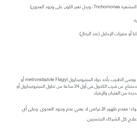
لى وجود العدوى).
أو مفرزات الإحليل (عند الرجال).
يمكن الشفاء من هذا الداء باستخدام المضادات الحيوية. قد يوصي الطبيب بأخذ دواء الميترونيدازول metronidazole Flagyl أو
التينيدازول tinidazole Tindamax، مع ضرورة الانتباه إلى الامتناع عن شرب الكحول في أول 24 ساعة من تناول الميترونيدازول أو
واء؛ فعدم ظهور الأعراض لا يعني عدم وجود العدوى. وعلى أي
لاج كل الشركاء الجنسيين.