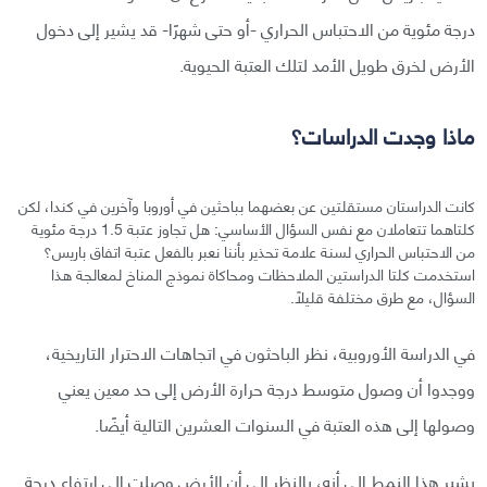
درجة مئوية من الاحتباس الحراري -أو حتى شهرًا- قد يشير إلى دخول
الأرض لخرق طويل الأمد لتلك العتبة الحيوية.
ماذا وجدت الدراسات؟
كانت الدراستان مستقلتين عن بعضهما بباحثين في أوروبا وآخرين في كندا، لكن
كلتاهما تتعاملان مع نفس السؤال الأساسي: هل تجاوز عتبة 1.5 درجة مئوية
من الاحتباس الحراري لسنة علامة تحذير بأننا نعبر بالفعل عتبة اتفاق باريس؟
استخدمت كلتا الدراستين الملاحظات ومحاكاة نموذج المناخ لمعالجة هذا
السؤال، مع طرق مختلفة قليلًا.
في الدراسة الأوروبية، نظر الباحثون في اتجاهات الاحترار التاريخية،
ووجدوا أن وصول متوسط درجة حرارة الأرض إلى حد معين يعني
وصولها إلى هذه العتبة في السنوات العشرين التالية أيضًا.
يشير هذا النمط إلى أنه، بالنظر إلى أن الأرض وصلت إلى ارتفاع درجة