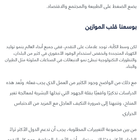
يضع الضغط على الطبيعة والمجتمع والاقتصاد.
بوسعنا قلب الموازين
لكن وسط الكآبة، توجد علامات على التقدم، ففي جميع أنحاء العالم ينمو توليد
الكهرباء المتجددة وانخفض استخدام الوقود الأحفوري في كثير من البلدان،
والتطورات التكنولوجية تبطئ نمو الانبعاثات في الصناعات الملوثة مثل الطيران
والبناء.
مع ذلك من الواضح وجود الكثير من العمل الذي يجب فعله. وتُعد هذه
الدراسات تذكيرًا واقعيًا بقلة الجهود التي تبذلها البشرية لمعالجة تغير
المناخ، وتنبهنا إلى ضرورة التكيف العاجل مع المزيد من الاحتباس
الحراري.
من بين مجموعة التغييرات المطلوبة، يجب أن تدعم الدول الأكثر ثراءً
البلدان الأكثر فقرًا التي ستعاني أشد الأضرار المناخية، ومع كل التقدم