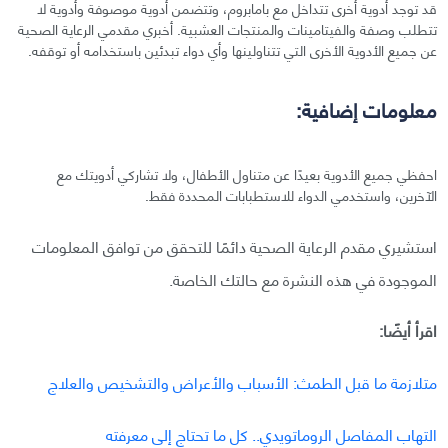
قد توجد أدوية أخرى تتداخل مع بامابروم، وتتضمن أدوية موصوفة وأدوية لا
تتطلب وصفة والفيتامينات والمنتجات العشبية. أخبري مقدمي الرعاية الصحية
عن جميع الأدوية الأخرى التي تتناولينها وأي دواء تبدئين باستخدامه أو توقفه.
معلومات إضافية:
احفظي جميع الأدوية بعيدًا عن متناول الأطفال، ولا تشاركي أدويتك مع
الآخرين، واستخدمي الدواء للاستطبابات المحددة فقط.
استشيري مقدم الرعاية الصحية دائمًا للتحقق من توافق المعلومات
الموجودة في هذه النشرة مع حالتك الخاصة.
اقرأ أيضًا:
متلازمة ما قبل الطمث: الأسباب والأعراض والتشخيص والعلاج
التهاب المفاصل الروماتويدي.. كل ما تحتاج إلى معرفته