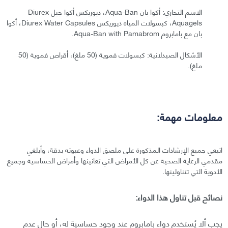
الاسم التجاري: أكوا بان Aqua-Ban، ديوريكس أكوا جيل Diurex
Aquagels، كبسولات المياه ديوريكس Diurex Water Capsules، أكوا
بان مع بامابروم Aqua-Ban with Pamabrom.
الأشكال الصيدلانية: كبسولات فموية (50 ملغ)، أقراص فموية (50
ملغ).
معلومات مهمة:
اتبعي جميع الإرشادات المذكورة على ملصق الدواء وعبوته بدقة، وأبلغي
مقدمي الرعاية الصحية عن كل الأمراض التي تعانينها وأمراض الحساسية وجميع
الأدوية التي تتناولينها.
نصائح قبل تناول هذا الدواء:
يجب ألا يُستخدم دواء بامابروم عند وجود حساسية له، أو حال عدم