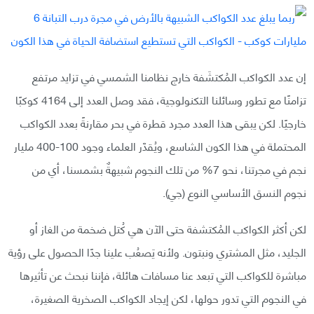
إن عدد الكواكب المُكتشَفة خارج نظامنا الشمسي في تزايد مرتفع
تزامنًا مع تطور وسائلنا التكنولوجية، فقد وصل العدد إلى 4164 كوكبًا
خارجيًا. لكن يبقى هذا العدد مجرد قطرة في بحر مقارنةً بعدد الكواكب
المحتملة في هذا الكون الشاسع، ويُقدّر العلماء وجود 100-400 مليار
نجم في مجرتنا، نحو 7% من تلك النجوم شبيهةٌ بشمسنا، أي من
نجوم النسق الأساسي النوع (جي).
لكن أكثر الكواكب المُكتشفة حتى الآن هي كُتل ضخمة من الغاز أو
الجليد، مثل المشتري ونبتون. ولأنه يَصعُب علينا جدًا الحصول على رؤية
مباشرة للكواكب التي تبعد عنا مسافات هائلة، فإننا نبحث عن تأثيرها
في النجوم التي تدور حولها، لكن إيجاد الكواكب الصخرية الصغيرة،