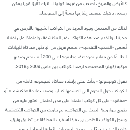
كالأرض والمريخ، أصعب من غيرها كونها لا تترك تأثيرًا قويا يمكن
رصده، ناهيك بضعف إشارتها نسبةً إلى الضوضاء.
لذلك من المحتمل وجود المزيد من الكواكب الشبيهة بالأرض في
مجرتنا، ولتقدير عدد هذه الكواكب غير المكتشفة، واعتمادًا على تقنية
تُسمى «النمذجة التقدمية»، صمم فريق من الباحثين محاكاة للبيانات
انطلاقًا من معايير نموذجية، وطبقوها على 200 ألف نجم رصدتها
مركبة (كيبلر) المخصصة لرصد الكواكب بين عامي 2009 و2018.
تقول كونيموتو: «بدأت بحثي بإنشاء محاكاة لمجموعة كاملة من
الكواكب حول النجوم التي اكتشفها كيبلر، وضعت علامة «مُكتشف» أو
«مفقود» على كل كوكب اعتمادًا على مدى احتمال العثور عليه من
طريق خوارزمية البحث عن الكواكب، ثم قارنت بين الكواكب المُكتشفة
وسجل الكواكب الخاص بي، فإذا أسفرت المحاكاة عن تطابق وثيق،
كان ذلك دليلا جيدًا على صحة التقديرات الأولية للتعداد الحقيقي