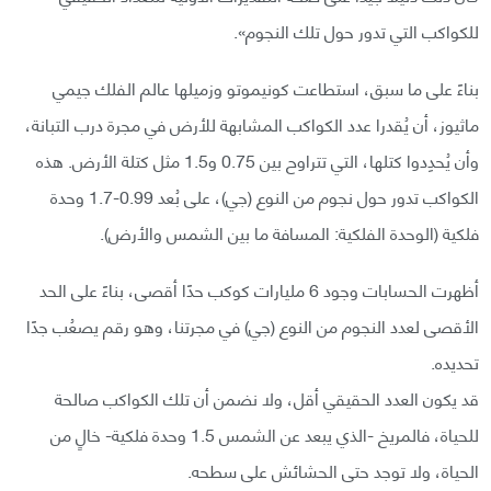
للكواكب التي تدور حول تلك النجوم».
بناءً على ما سبق، استطاعت كونيموتو وزميلها عالم الفلك جيمي
ماثيوز، أن يُقدرا عدد الكواكب المشابهة للأرض في مجرة درب التبانة،
وأن يُحدِدوا كتلها، التي تتراوح بين 0.75 و1.5 مثل كتلة الأرض. هذه
الكواكب تدور حول نجوم من النوع (جي)، على بُعد 0.99-1.7 وحدة
فلكية (الوحدة الفلكية: المسافة ما بين الشمس والأرض).
أظهرت الحسابات وجود 6 مليارات كوكب حدًا أقصى، بناءً على الحد
الأقصى لعدد النجوم من النوع (جي) في مجرتنا، وهو رقم يصعُب جدًا
تحديده.
قد يكون العدد الحقيقي أقل، ولا نضمن أن تلك الكواكب صالحة
للحياة، فالمريخ -الذي يبعد عن الشمس 1.5 وحدة فلكية- خالٍ من
الحياة، ولا توجد حتى الحشائش على سطحه.