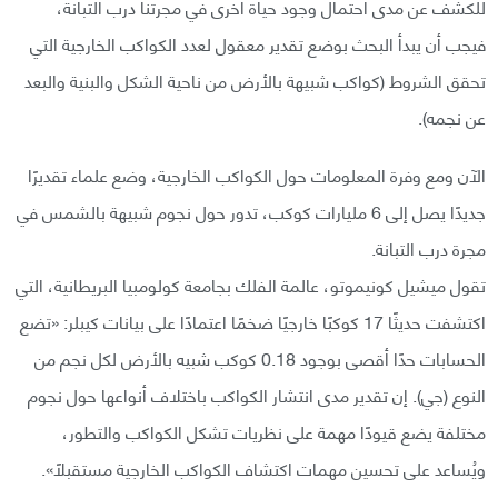
للكشف عن مدى احتمال وجود حياة أخرى في مجرتنا درب التبانة،
فيجب أن يبدأ البحث بوضع تقدير معقول لعدد الكواكب الخارجية التي
تحقق الشروط (كواكب شبيهة بالأرض من ناحية الشكل والبنية والبعد
عن نجمه).
الآن ومع وفرة المعلومات حول الكواكب الخارجية، وضع علماء تقديرًا
جديدًا يصل إلى 6 مليارات كوكب، تدور حول نجوم شبيهة بالشمس في
مجرة درب التبانة.
تقول ميشيل كونيموتو، عالمة الفلك بجامعة كولومبيا البريطانية، التي
اكتشفت حديثًا 17 كوكبًا خارجيًا ضخمًا اعتمادًا على بيانات كيبلر: «تضع
الحسابات حدًا أقصى بوجود 0.18 كوكب شبيه بالأرض لكل نجم من
النوع (جي). إن تقدير مدى انتشار الكواكب باختلاف أنواعها حول نجوم
مختلفة يضع قيودًا مهمة على نظريات تشكل الكواكب والتطور،
ويُساعد على تحسين مهمات اكتشاف الكواكب الخارجية مستقبلًا».