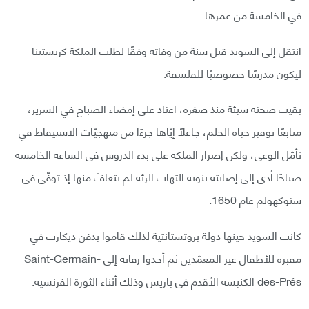
في الخامسة من عمرها.
انتقل إلى السويد قبل سنة من وفاته وفقًا لطلب الملكة كريستينا
ليكون مدرسًا خصوصيًا للفلسفة.
بقيت صحته سيئة منذ صغره، اعتاد على إمضاء الصباح في السرير،
متابعًا توقير حياة الحلم، جاعلًا إيّاها جزءًا من منهجيّات الاستيقاظ في
تأمّل الوعي، ولكن إصرار الملكة على بدء الدروس في الساعة الخامسة
صباحًا أدى إلى إصابته بنوبة التهاب الرئة لم يتعافَ منها إذ توفّي في
ستوكهولم عام 1650.
كانت السويد حينها دولة بروتستانتية لذلك قاموا بدفن ديكارت في
مقبرة للأطفال غير المعمّدين ثم أخذوا رفاته إلى Saint-Germain-
des-Prés الكنيسة الأقدم في باريس وذلك أثناء الثورة الفرنسية.