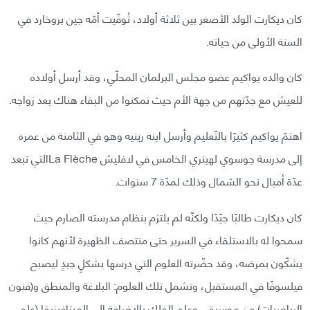
كان ديكارت الولد الأصغر بين ثلاثة أولاد، تُوفّيت أمّه جين بروخارد في
السنة الأولى من حياته.
كان والده يواكيم عضو مجلس البرلمان المحلّي، وقد أرسل أولاده
للعيش مع جدّتهم من جهة الأم حيث تمكنوا من البقاء هناك بعد زواجه.
اهتمّ يواكيم كثيرًا بالتّعليم وأرسل ابنه رينيه وهو في الثامنة من عمره
إلى مدرسة جوسوي لهينري الخامس في لافليش La Flècheالتي تبعد
عدّة أميال نحو الشمال وذلك لمدّة 7 سنوات.
كان ديكارت طالبًا جيّدًا ولكنّه لم يلتزم بنظام مدرسته الصارم حيث
سمحوا له بالاستلقاء في السرير حتى منتصف الظهيرة لأنهم كانوا
يشكّون بمرضه، وقد حضّرته العلوم التي درسها بشكلٍ جيدٍ ليصبح
فيلسوفًا في المستقبل، وتشمل تلك العلوم: البلاغة والمنطق و(فنون
الرياضيات) من موسيقى وعلم الفلك بالإضافة إلى الميتافيزيقا (علم