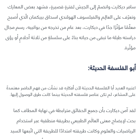
سافر ديكارت وانضمّ إلى الجيش لفترةٍ قصيرةٍ، فشهد بعض المعارك
وتعرّف على العالِم والفيلسوف الهولندي اسحاق بييكمان الّذي أصبح
معلّمًا مؤثّرًا جدًا في ديكارت، بعد عام من تخرجه من بواتييه، رسم مجال
دراسته طيلة ما تبقى من حياته بناءً على سلسلةٍ من ثلاثة أحلامٍ أو رؤى
مؤثّرة.
أبو الفلسفة الحديثة:
اعتبره العديد أبا الفلسفة الحديثة لأن أفكاره قد نشأت من فهم الحاضر معتمدةً
على المشاعر، لم تكن عناصر فلسفته الحديثة بينما كانت طرق الوصول إليها.
لقد آمن ديكارت بأن جميع الحقائق مترابطة في نهاية المطاف كما
بحث لإيضاح معنى العالَم الطبيعي بطريقة منطقية عبر استخدام
الرياضيات والعلوم وكانت طريقته امتدادًا للطريقة التي اتّبعها السيد