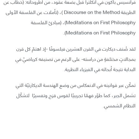
فرانسيس باكون في انكلترا قبل بضعة عقود، من أطروحاته: (خطاب عن
الطريقة Discourse on the Method )، (تأملات عن الفلسفة الأولى
Meditations on First Philosophy)، (مبادئ الفلسفة
Meditations on First Philosophy).
لقد صُنف ديكارت في القرن العشرين فيلسوفًا -إذ اهتمّ كل قرن
بمجالاتٍ مختلفةٍ من دراسته- على الرغم من تصنيفه كرياضيّ في
البداية نتيجة أبحاثه في الفيزياء النظرية.
تمكّن عبر قوانينه في الانعكاس من وضع الهندسة الديكارتيّة التي
تشمل الجبر، كما طوّر فهمًا تجريبيًا لقوس قزح وتفسيرًا لتشكّل
النظام الشمسي.