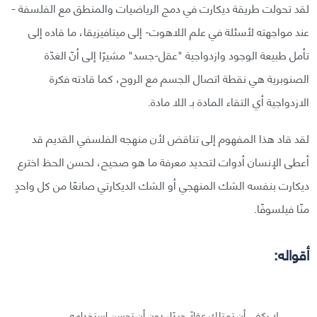
لقد تحولت طريقة ديكارت في دمج الرياضيات والمنطق مع الفلسفة -
عند مواجهته لأسئلة في علم اللاهوت- إلى ميتافيزيقا، ما قاده إلى
تأمل طبيعة الوجود وازدواجية "عقل-جسد" مشيرًا إلى أنّ الغدّة
الصنوبرية هي نقطة اتصال الجسم مع الروح، كما قادته فكرة
الازدواجية أي التقاء المادة بـ اللا مادة.
لقد قاد هذا المفهوم إلى تناقض لأن منهجه الفلسفي القديم قد
أعطى الإنسان أدوات لتحديد معرفة ما هو صحيح، لحسن الحظ اخترع
ديكارت بنفسه الشك المنهجي أو الشك الديكارتي صانعًا من كل واحدٍ
منّا فيلسوفًا.
أقواله:
لا يكفي أن تمتلك عقلًا جيدًا، دون أن تحسن استخدامه.