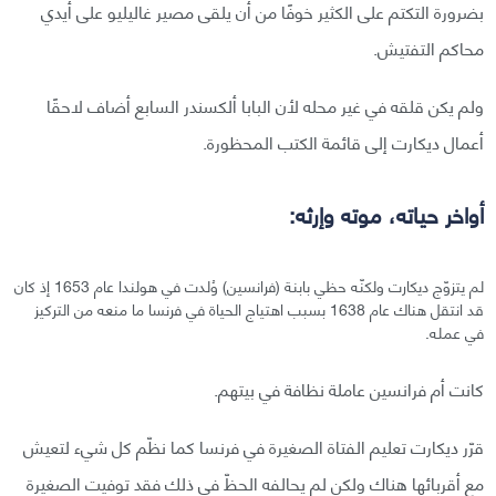
بضرورة التكتم على الكثير خوفًا من أن يلقى مصير غاليليو على أيدي
محاكم التفتيش.
ولم يكن قلقه في غير محله لأن البابا ألكسندر السابع أضاف لاحقًا
أعمال ديكارت إلى قائمة الكتب المحظورة.
أواخر حياته، موته وإرثه:
لم يتزوّج ديكارت ولكنّه حظي بابنة (فرانسين) وُلدت في هولندا عام 1653 إذ كان
قد انتقل هناك عام 1638 بسبب اهتياج الحياة في فرنسا ما منعه من التركيز
في عمله.
كانت أم فرانسين عاملة نظافة في بيتهم.
قرّر ديكارت تعليم الفتاة الصغيرة في فرنسا كما نظّم كل شيء لتعيش
مع أقربائها هناك ولكن لم يحالفه الحظّ في ذلك فقد توفيت الصغيرة