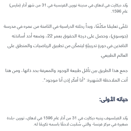
وُلد ديكارت في لاهاي في مدينة تورين الفرنسية في 31 من شهر آذار (مارس)
عام 1596.
تلقّى تعليمًا مكثّفًا، وبدأ رحلته الدراسية في الثامنة من عمره في مدرسة
(جوسوي)، وحصل على درجة الحقوق بعمر 22، وضعه أحد أساتذته
النافذين في دورةٍ تدريبيّةٍ ليتمكّن من تطبيق الرياضيات والمنطق على
العالم الطبيعي.
جمع هذا الطريق بين تأمّل طبيعة الوجود والمعرفة بحد ذاتها، ومن هنا
أتت الملاحظة الشهيرة: "أنا أفكّر إذن أنا موجود".
حياته الأولى:
وُلد الفيلسوف رينيه ديكارت في 31 من آذار عام 1596 في لاهاي، تورين -بلدة
صغيرة في مركز فرنسا- والتي سُمّيت لاحقًا باسمه تكريمًا له.