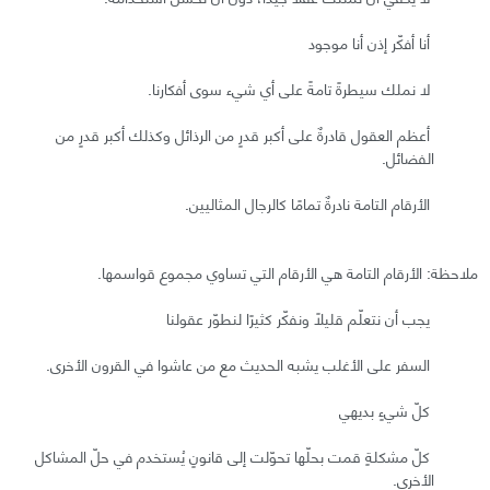
أنا أفكّر إذن أنا موجود
لا نملك سيطرةً تامةً على أي شيء سوى أفكارنا.
أعظم العقول قادرةٌ على أكبر قدرٍ من الرذائل وكذلك أكبر قدرٍ من
الفضائل.
الأرقام التامة نادرةٌ تمامًا كالرجال المثاليين.
ملاحظة: الأرقام التامة هي الأرقام التي تساوي مجموع قواسمها.
يجب أن نتعلّم قليلًا ونفكّر كثيرًا لنطوّر عقولنا
السفر على الأغلب يشبه الحديث مع من عاشوا في القرون الأخرى.
كلّ شيءٍ بديهي
كلّ مشكلةٍ قمت بحلّها تحوّلت إلى قانونٍ يُستخدم في حلّ المشاكل
الأخرى.