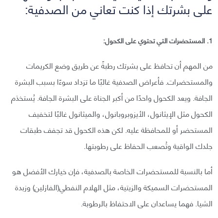
على بشرتك إذا كنت تعاني من الصدفية:
1. المستحضرات التي تحتوي على الكحول:
من المهم أن تحافظ على بشرتك رطبةً عن طريق وضع الكريمات
والمستحضرات. فأعراض الصدفية غالبًا ما تزداد سوءًا بسبب البشرة
الجافة. ويعد الكحول واحدًا من أكبر الجناة على البشرة الجافة. يُستخدَم
الكحول مثل الإيثانول، الأيزوبروبانول، والميثانول غالبًا لتخفيف
المستحضر أو للمحافظة عليه. لكن هذه الكحول قد تجفف طبقات
جلدك الواقية وتُصعب الحفاظ على رطوبتها.
أما بالنسبة للمستحضرات الخاصة بالصدفية، فإن خيارك الأفضل هو
المستحضرات السميكة والزيتية، مثل الهلام النفطي(الفازلين) وزبدة
الشيا. فهما يساعدان على الاحتفاظ بالرطوبة.