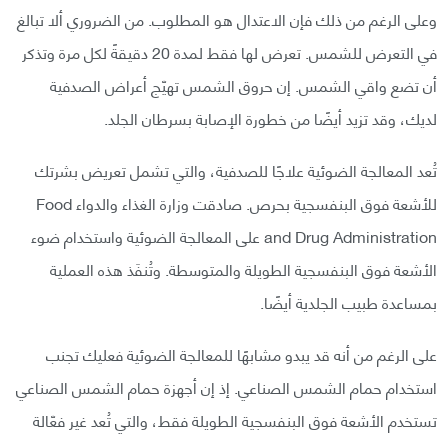
وعلى الرغم من ذلك فإن الاعتدال هو المطلوب. من الضروري ألا تبالغ
في التعرض للشمس. تعرض لها فقط لمدة 20 دقيقةً لكل مرة وتذكر
أن تضع واقي الشمس. إن حروق الشمس تهيّج أعراض الصدفية
لديك، وقد تزيد أيضًا من خطورة الإصابة بسرطان الجلد.
تُعد المعالجة الضوئية علاجًا للصدفية، والتي تشمل تعريض بشرتك
للأشعة فوق البنفسجية بحرص. صادقت وزارة الغذاء والدواء Food
and Drug Administration على المعالجة الضوئية واستخدام ضوء
الأشعة فوق البنفسجية الطويلة والمتوسطة. وتُنفَذ هذه العملية
بمساعدة طبيب الجلدية أيضًا.
على الرغم من أنه قد يبدو مشابهًا للمعالجة الضوئية فعليك تجنب
استخدام حمام الشمس الصناعي. إذ إن أجهزة حمام الشمس الصناعي
تستخدم الأشعة فوق البنفسجية الطويلة فقط، والتي تُعد غير فعّالة