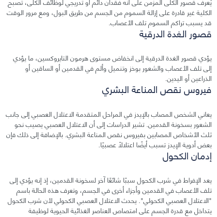
يُعرف قصور الكلى المزمن على أنه فقدان دائم أو تدريجي لوظائف الكلى، تصبح
الكلية غير قادرة على إزالة السموم من الجسم من طريق البول، ومع مرور الوقت
قد يسبب تراكم السموم تلف الأعصاب.
قصور الغدة الدرقية
يؤدي قصور الغدة الدرقية إلى انخفاض مستوى هرمون التايروكسين، ما يؤدي
إلى تلف الأعصاب والشعور بوخز وتنميل وألم في القدمين أو الساقين أو
الذراعين أو اليدين.
فيروس نقص المناعة البشري
يعاني الشخص المصاب بالإيدز في المراحل المتقدمة الاعتلال العصبي إلى جانب
الشعور بسخونة القدمين. تشير الدراسات إلى أن الاعتلال العصبي يصيب نحو
ثلث الأشخاص المصابين بفيروس نقص المناعة البشري. بالإضافة إلى ذلك فإن
بعض أدوية الإيدز تسبب أيضًا اعتلالًا عصبيًا.
إدمان الكحول
يعد الإفراط في شرب الكحول سببًا شائعًا آخر لسخونة القدمين، إذ إنه يؤدي إلى
تلف الأعصاب في القدمين وأجزاء أخرى في الجسم، وتعرف هذه الحالة باسم
"الاعتلال العصبي الكحولي". يحدث الاعتلال العصبي الكحولي لأن شرب الكحول
يتداخل مع قدرة الجسم على امتصاص العناصر الغذائية الحيوية لوظيفة