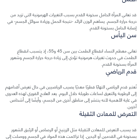
قد تعاني المرأة الحامل سخونة القدم بسبب التغيرات الهرمونية التي تزيد من
درجة حرارة الجسم. يساهم الوزن الزائد -نتيجة الحمل وزيادة سوائل الجسم- في
إصابة الحامل بسخونة القدم.
سن اليأس
تعاني معظم النساء انقطاع الطمث بين سن 45 و55، إذ يتسبب انقطاع
الطمث في حدوث تغيرات هرمونية تؤدي إلى زيادة درجة حرارة الجسم وشعور
المرأة بسخونة القدم.
قدم الرياضي
تُعتبر قدم الرياضي التهابًا فطريًا معديًا يصيب الرياضيين في حال تعرض أقدامهم
إلى الرطوبة والتعرق لساعات طويلة خلال اليوم. يعد العلاج الفوري لهذه العدوى
في غاية الأهمية لأنه ينتشر إلى مناطق أخرى من الجسم، وأيضًا إلى أشخاص
آخرين.
التعرض للمعادن الثقيلة
قد يسبب التعرض للمعادن الثقيلة مثل الزرنيخ أو الرصاص أو الزئبق الشعور
بسخونة في القدمين أو اليدين. إذا تراكمت هذه المواد في الجسم ووصلت إلى