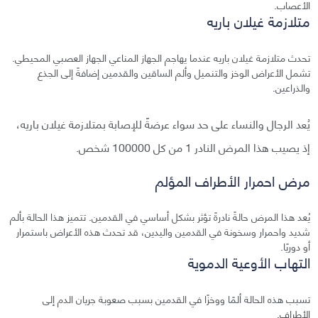
الأعصاب.
متلازمة غيلان باريه
تحدث متلازمة غيلان باريه عندما يهاجم الجهاز المناعي الجهاز العصبي المحيطي.
تشمل الأعراض الوخز والتنميل وألم الساقين والقدمين إضافةً إلى الجذع
والذراعين.
يُعد الرجال والنساء على حد سواء عرضةً للإصابة بمتلازمة غيلان باريه،
إذ يصيب هذا المرض النادر 1 من كل 100000 شخص.
مرض احمرار الأطراف المؤلم
يُعد هذا المرض حالةً نادرةً تؤثر بشكل أساسي في القدمين. تتميز هذا الحالة بألم
شديد واحمرار وسخونة في القدمين واليدين، قد تحدث هذه الأعراض باستمرار
أو دوريًا.
التهاب الأوعية الدموية
تسبب هذه الحالة ألمًا ووخزًا في القدمين بسبب صعوبة جريان الدم إلى
الأطراف.