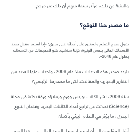
والبيئية عن ذلك، ورأي سبعة منهم أن ذلك غير مرجح.
ما مصدر هذا التوقع؟
يقول مخرج الفيلم والمعلق على أحداثه علي تبريزي: «إذا استمر معدل صيد
الأسماك الحالي بنفس الوتيرة، فإننا سنشهد خلو المحيطات من الأسماك
بحلول عام 2048».
يتردد صدى هذه الادعاءات منذ عام 2006، وتحدثت عنها العديد من
التقارير الإخبارية والمقالات. لكن ما مصدرها الرئيسي؟
سنة 2006، نشر الكاتب بوريس وورم وزملاؤه ورقة بحثية في مجلة
(Science) تحدثت عن تراجع أعداد الكائنات البحرية وفقدان التنوع
البحري، ما يؤثر في النظام البيئي بأكمله.
أشار المؤلفون إلى أن استمرار معدل الصيد الحالي على هذا النحو