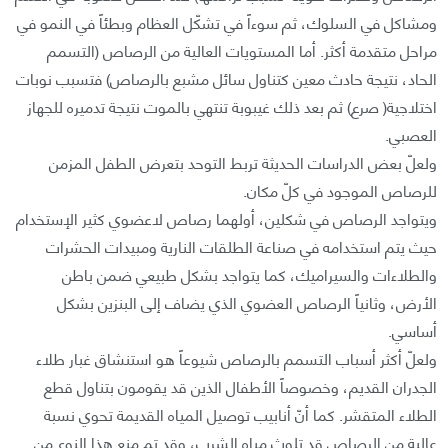
ومشاكل في السلوك، ثم سوءاً في تشكّل العظام وبطئاً في النمو في
مراحل متقدمة أكثر. أما المستويات العالية من الرصاص (التسمم
الحاد، نتيجة حادث معين كتناول سائل مشبع بالرصاص) فتسبب نوبات
اختلاجية( صرع) ثم بعد ذلك غيبوبة تنتهي بالموت نتيجة تدميره للجهاز
العصبي.
ولعلّ بعض الدراسات الحديثة تربط التوحد بتعرض الطفل المزمن
للرصاص الموجود في كلّ مكان.
ويتواجد الرصاص في شكلين، أولهما رصاص لاعضوي كثير الإستخدام
حيث يتم استخدامه في صناعة الطلقات النارية ومبيدات الحشرات
والطلاءات والسيراميك، كما يتواجد بشكل طبيعي ضمن باطن
الأرض، وثانياً الرصاص العضوي الذي يضاف إلى البنزين بشكل
أساسي.
ولعلّ أكثر أسباب التسمم بالرصاص شيوعاً هو استنشاق غبار طلاء
الجدران القديم، وخصوصاً الأطفال الذين قد يقومون بتناول قطع
الطلاء المتقشر. كما أنّ أنابيب توصيل المياه القديمة تحوي نسبة
عالية من الرصاص قد تلوث مياه الشرب، وقد تم منع هذا النوع من