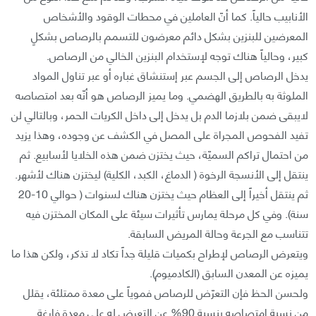
الأنابيب حالياً. كما أنّ العاملين في محطات الوقود والأشخاص
المعرضين للبنزين بشكل دائم معرضون للتسمم بالرصاص بشكلٍ
كبير، وحالياً هناك توجه لإستخدام البنزين الخالي من الرصاص.
يدخل الرصاص إلى الجسم عبر إستنشاق غباره أو عبر تناول المواد
الملوثة به بالطريق الهضمي. وما يميز الرصاص هو أنّه بعد امتصاصه
لايبقى ضمن بلازما الدم بل يدخل إلى داخل الكريات الحمر، وبالتالي لن
تفيد الفحوص المجراة على المصل في الكشف عن وجوده، وهذا يزيد
من احتمال تراكم السميّة، حيث يختزن ضمن هذه الخلايا لأسابيع. ثم
ينتقل إلى الأنسجة الرخوة ( الدماغ، الكبد، الكلية) ليختزن هناك لأشهر.
ثم ينتقل أخيراً إلى العظام حيث يختزن هناك لسنوات ( حوالي 10-20
سنة). وفي كل مرحلة يمارس تأثيرات سيئة على المكان المختزن فيه
تتناسب مع الجرعة وحالة المريض السابقة.
ويتعرض الرصاص لإطراح بكميات قليلة جداً تكاد لا تذكر، ولكن هذا ما
يميزه عن المعدن السابق (الكادميوم).
ولحسن الحظ فإن التعرّض للرصاص فموياً على معدة ممتلئة، يقلل
من نسبة امتصاصه بنسبة 90% عن التعرض له على معدة فارغة.