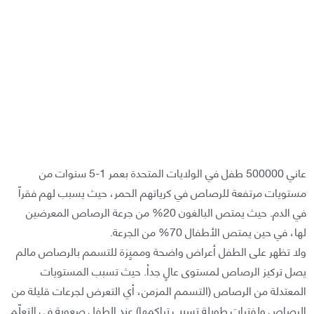
عاني 500000 طفل في الولايات المتحدة بعمر 1-5 سنوات من
مستويات مرتفعة للرصاص في كرياتهم الحمر، حيث يسبب لهم فقراً
في الدم. حيث يمتص البالغون 20% من جرعة الرصاص المعرضين
لها، في حين يمتص الأطفال 70% من الجرعة.
ولا تظهر على الطفل أعراض واضحة ومميِزة للتسمم بالرصاص مالم
يصل تركيز الرصاص لمستوى عالٍ جداْ. حيث تسبب المستويات
المعتدلة من الرصاص (التسمم المزمن، أي التعرض لجرعات قليلة من
الرصاص ولفترات طويلة تسبب تراكمها) عند الطفل صعوبة في ا
لتعلّم