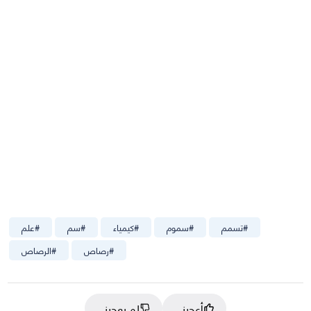
#
تسمم
#
سموم
#
كيمياء
#
سم
#
علم
#
رصاص
#
الرصاص
أعجبني
لم يعجبني