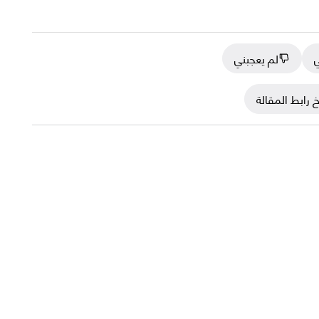
ي
لم يعجبني
 رابط المقالة