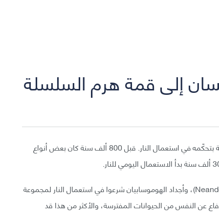
نسان إلى قمة هرم السلسلة
خطا الإنسان خطوة كبيرة إلى قمة هرم السلسلة الغذائية بتحكّمه في استعمال النار. قبل 800 ألف سنة كان بعض أنواع
هومو إيريكتوس (Homo erectus) و النياندرتال (Neanderthal)، وأجداد الهوموسابيان شرعوا في استعمال النار لمجموعة
فاع عن النفس من الحيوانات المفترسة، والأكثر من هذا قد