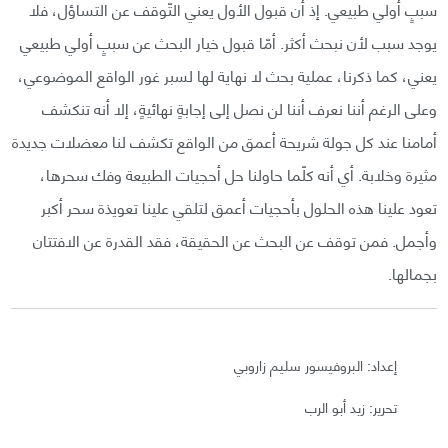
سببٍ أولي طبيعي. إذ أن قبول الأول يعني التّوقف عن التساؤل، فلا
يوجد سبب لأن نبحث أكثر. أمّا قبول خيار البحث عن سببٍ أولي طبيعي
يعني، كما ذكرنا، عملية بحث لا نهاية لها لسبر غور الواقع الموضوعي،
وعلى الرغم أننا نعرف أننا لن نصل إلى إجابةٍ نهائيةٍ، إلا أنه تنكشف
أمامنا عند كل جولة شريحة أعمق من الواقع تكشف لنا معضلات جديدة
مثيرة وخلابة. أي أنه كلّما حاولنا حل أحجيات الطبيعة وفك سحرها،
تعود علينا هذه الحلول بأحجيات أعمق لتلقي علينا تعويذة سحر أكبر
وأجمل. فمن توقف عن البحث عن الحقيقة، فقد القدرة عن الافتتان
بجمالها.
إعداد: البروفيسور سليم زاروبي
تحرير: زيد أبو الرب