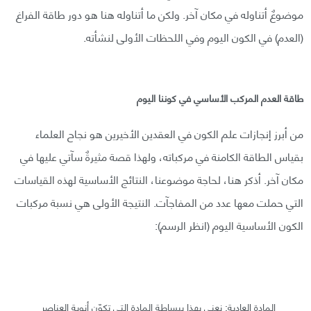
موضوعٌ أتناوله في مكان آخر. ولكن ما أتناوله هنا هو دور طاقة الفراغ
(العدم) في الكون اليوم وفي اللحظات الأولى لنشأته.
طاقة العدم المركب الأساسي في كوننا اليوم
من أبرز إنجازات علم الكون في العقدين الأخيرين هو نجاح العلماء
بقياس الطاقة الكامنة في مركباته، ولهذا قصة مثيرةٌ سآتي عليها في
مكان آخر. أذكر هنا، لحاجة موضوعنا، النتائج الأساسية لهذه القياسات
التي حملت معها عدد من المفاجآت. النتيجة الأولى هي نسبة مركبات
الكون الأساسية اليوم (انظر الرسم):
المادة العادية: نعني بهذا ببساطة المادة التي تكوّن أنوية العناصر