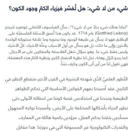
شيء من لا شيء: هل تُفسّر فيزياء الكمّ وجود الكون؟
"لماذا هناك شيء بدلًا من لا شيء؟"، سأل الفيلسوف الألماني غوتفريد لايبنتز
(Gottfried Leibniz) عام 1714. قد يكون هذا أعمق الأسئلة الفلسفيّة على
الإطلاق فهو لا يسأل عن طبيعة الوجود وما يحتويه وما علاقة محتوياته الواحدة
بالأخرى وإلى ما ذلك، بل هو يسأل عن أول الأسباب وعلّة الأشياء، كلّ الأشياء
وليس فقط شيء ما. وهو سؤال شغل الفلاسفة والمفكرين على مر الأجيال.
كما يبدو لأوّل وهلة، تحل لنا نظرية الانفجار الكبير ونظرية الكمّ هذه المعضلة،
فهي تقول لنا من أين أتى الكون وكيف نشأ.
التّطور العلميّ الذّي شهدته البشرية في القرن الأخير منقطع النظير في
التاريخ. فقد أصبحنا نفهم القوانين الأساسية التي تحكم الظواهر
الطبيعية ونجحنا في استخلاص قصة كوننا من لحظاته الأولى حتى
تطور الحياة بأشكالها المختلفة على الأرض، وأصبحنا نواجه المجهول
مسلّحين بثقتنا بحكم العقل، مزوّدين بكمية هائلة من المعارف
والقدرات التكنولوجية غير المسبوقة التي في حوزتنا. هذا مقابل