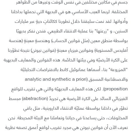
جسم في مكانين مختلفين في نفس الوقت وغيرها من الظواهر
المختلفة. لربما العيب الأساسي هو في البديهة التي نحملها بداخلنا
وأدواتها. لقد نمت سليقتنا خلال تطورنا ككائناتٍ حيةٍ عبر مليارات
السنين، و "زرعتها" بنا عملية الانتقاء الطبيعي. فنحن نفكر بديهيًا
بواسطة منطق معين (مثل قوانين الحساب) وهندسةٍ معينةٍ (هندسة
أقليدس المستوية) وقوانين فيزياءٍ معينةٍ (قوانين نيوتن) نتيجة تطوّرنا
على الكرة الأرضيّة وفي بيئتها الخاصّة. هذه القوانين والمعارف البديهية
"المزروعة" بنا، أسماها عمانوئيل كانط بالافتراضات التحليليّة
والاصطناعية المسبق (analytic and synthetic a priori
proposition). لكن هذه المعارف البديهيّة والتي هي تقريب للواقع
الفيزيائي السائد على الكرة الأرضية هي تجريدٌ (abstraction) مبسط
تطوّر في داخلنا بواسطة عمليّة الانتقاء الداروينية، مثل باقي
المخلوقات، حتى يساعدنا في حياتنا وتعاملنا مع البيئة المحيطة. نحن
نعرف الآن أن قوانين نيوتن هي مجرد تقريب لواقعٍ أعمق تصفه نظرية