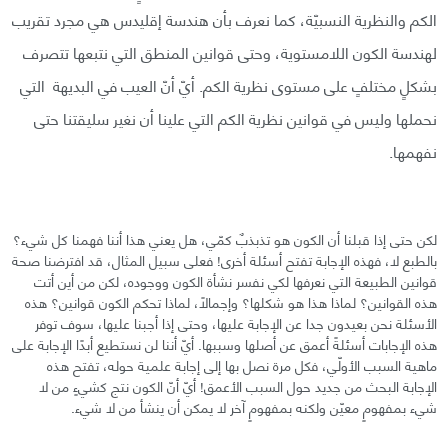
الكم والنظرية النسبيّة، كما نعرف بأن هندسة إقليدس هي مجرد تقريب
لهندسة الكون اللامستوية، وحتى قوانين المنطق التي نتبعها تتصرف
بشكلٍ مختلفٍ على مستوى نظرية الكم. أيّ أنّ العيب في البديهة التي
نحملها وليس في قوانين نظرية الكم التي علينا أن نغير سليقتنا حتى
نفهمها.
لكن حتى إذا قبلنا أن الكون هو تذبذبٌ كمّي، هل يعني هذا أننا فهمنا كل شيء؟
بالطبع لا، فهذه الإجابة تفتح أسئلة أخرى! فعلى سبيل المثال، قد افترضنا صحة
قوانين الطبيعة التي نعرفها لكي نفسر نشأة الكون ووجوده، لكن من أين أتت
هذه القوانين؟ لماذا هذا هو شكلها؟ وإجمالًا، لماذا تحكم الكون قوانين؟ هذه
الأسئلة نحن بعيدون جدا عن الإجابة عليها، وحتى إذا أجبنا عليها، سوف توفر
هذه الإجابات أسئلةً أعمق عن أصلها وسببها. أيّ أننا لن نستطيع أبدًا الإجابة على
ماهية السبب الأولّي، فكل مرة نصل بها إلى إجابة علمية حوله، تفتح هذه
الإجابة البحث من جديد حول السبب الأعمق! أيّ أنّ الكون نتج كشيءٍ من لا
شيء بمفهومٍ معيّن ولكنه بمفهومٍ آخر لا يمكن أن ينشأ من لا شيء.