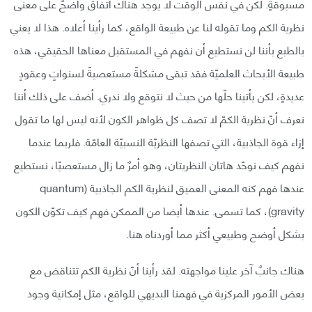
مسبوقةٍ. لكن في نفس الوقت لا يوجد هناك اتفاقٌ واضحٌ على معنى
نظرية الكم وما تقوله لنا عن طبيعة الواقع، كما رأينا أعلاه. هذا لا يعني
بالطبع بأننا لن نستطيع أن نفهم في المستقبل معناها الحقيقي، هذه
طبيعة الأبحاث العلميّة فقد تبقى مشكلةً مستعصيةً لسنواتٍ وعقودٍ
عديدةٍ، لكن يأتينا حلّها من حيث لا نتوقع ولا ندري. أضف على ذلك أننا
نعرف أنّ نظرية الكمّ لا تصف كل ظواهر الكون لأنه ليس لها ما تقول
إزاء قوة الجاذبية، التي تصفها النظريّة النسبيّة العامّة. فلربما عندما
نفهم كيف نوحّد هاتان النظريتان، وهو أمرٌ ما زال مستعصيًا، نستطيع
عندها فهم كنه المعنى العميق لنظرية الكم الجاذبية (quantum
gravity)، كما تسمى. عندها أيضا من الممكن فهم كيف تكوّن الكون
بشكل أوضح وطبيعي أكثر مما أوردناه هنا.
هناك جانبٌ آخر علينا مواجهته. لقد رأينا أنّ نظرية الكم تتناقض مع
بعض الأمور المركزية في فهمنا البديهي للواقع، مثل إمكانية وجود