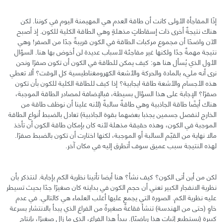
إذًا المفاجأة الأولى كانت أن طاقة العدم هي المهيمنة اليوم في كوننا. لكن
هناك نتيجةٌ أخرى ذات إسقاطاتٍ مذهلةٍ وهي الطاقة الكلية للكون. إذ أصبح
الآن واضحًا أن مجموع مركبات الطاقة في الكون قريبةٌ جدًا من الصفر! وهي
نتيجة مهمةٌ جدًا ولكنها غير مفاجئة لأسباب عديدة لن أخوض بها هنا. السؤال
الأول الذي يُسأل هنا هو: كيف يمكن للطاقة في الكون أن تكون صفرًا ونحن
نرى أنه مليء بالمادة والحركة والأشعة الكهرومغناطيسية كل الوقت؟ ألا تعطي
هذه الأجسام والأشعة طاقة ايجابية؟ إذا كيف للطاقة الكلية للكون بأن تكون
صفرًا؟ الإجابة على هذا السؤال بسيطة، فبالإضافة لمصادر الطاقة الموجبة،
هناك أيضًا طاقة الجاذبية وهي طاقةٌ سالبةٌ (لأنه علينا أن نوظف طاقة من
الخارج لنفصل جسمين يجذبا بعضهما بقوة الجاذبية) تعادل بالضبط أنواع الطاقة
الموجبة في الكون، وهذه حقيقة مذهلة لأنه كان بإمكان طاقة الكون أن تأخذ
مالا نهاية من القيّم السالبة أو الموجبة، لكنها اختارت أن تكون بالضبط صفرًا.
لهذه النتيجة سبب عميق سوف أتطرق إليه في مكان آخر.
لكن من أين أتى الكون؟ كيف نشأ؟ هنا أيضا تأتينا نظرية الكم بإجابة. لنتذكر بأن
نظرية الانفجار الكبير تعني أن حجم الكون في بدايته كان صغيرًا جدًا بحيث تسيطر
عليه نظرية الكم. الصورة التي يجمع عليها أغلب العلماء هي كالتالي. في عدم
خاوٍ (حتى من الهندسة) تنشأ فقاعةٌ صغيرةٌ من الفراغ الذي يبدأ بالانتشار بسرعة
كبيرة (نستطيع إثبات هذا رياضيًا). يبدأ هذا الفراغ، الذي ما زال صغيرًا، بإنتاج