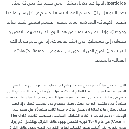
particles)، لأنها كما ذكرنا، تنشئان لزمنٍ قصيرٍ جدًا ومن ثَمّ تندثر.
يجدر التنويه إلى أنّ الجسيم المضاد يشبه الجسيم في كل شيء ما عدا
شحنته الكهربائية المعاكسة تمامًا لشحنة الجسيم (بمعنى شحنة سالبة
وموجبة)، وإذا التقى جسيمين من هذا النوع يلغي بعضهما البعض و
يتحولان إلى جسيماتٍ أخرى (مثلا فوتونات). إذًا في عالم فيزياء الكم
الغريب فإنّ الفراغ الذي لا يحوي شيء هو في الحقيقة بحرٌ هادرٌ من
الفعالية والنشاط.
الآن، لنتخيل فراغًا يعج بمثل هذه الأزواج التي تخلق وتندثر بأسرع من لمح
البصر. طاقة الفراغ في هذا العالم ليست صِفْرًا، لأنّ تفاعل هذه الأجسام، التي
تنتج في نقاط عديدة في الفضاء، مع بعضها البعض يعطي للفراغ طاقة معينة،
صغيرةً جدًا، ولكنها أكبر من صفر. وهذا مفهوم من الصعب قبوله، إذ كيف
يمكن لمكانٍ فارغٍ تمامًا أن يحمل طاقةً، مهما كانت صغيرةً؟ هل يوجد لهذا
الإدعاء أي دعم تجريبي؟ اقترح الفيزيائي الهولندي هندريك كازيمير (Hendrik
Casimir) في عام 1948 تجربةً لفحص وجود طاقة الفراغ. وبالفعل، تم إجراء
هذه التجربة التي أثبتت صحة تكهنات نظرية الكم من ناحية وجود طاقة الفراغ