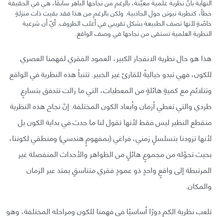
النهاية بأنّ نظرية علمية معيّنة، بالرغم من نجاحها الباهر سابقًا، هي في الحقيقة
خطأ، كنظرية نيوتن حول الجاذبية. ولكن بالرغم من هذا فقد بقيت ذات منزلةٍ
خاصّةٍ لأنها تصف الطبيعة بشكل تقريبي في أغلب الظروف. أيّ أن شرعية
النظرية العلمية تستقى من نجاحها في وصف الواقع.
هذا هو حال نظرية الانفجار الكبير، العمود الفقري لفهمنا العصري
للكون، فهي تبدو خياليةً للقارئ غير الخبير. تتنبأ هذه النظرية في الواقع
وتتلائم مع كميةٍ هائلةٍ من المعطيات، التي ما زالت تتدفق بتسارعٍ
طردي والتي تغطي أزمان وأبعاد الكون المختلفة. إنّ نجاح هذه النظرية
منقطع النظير ليس فقط لأنها تقول لنا ما حدث في بداية الكون بل
لأنها تزودنا بتسلسلٍ زمني، فراغي (بمفهومٍ هندسي) ومنطقي لكوننا،
بحيث تحوّله من مجموعٍ هائلٍ من الظواهر والأحداث المنفصلة غير
المرتبطة إلى واقعٍ واحدٍ ذو عمودٍ فقري متناسقٍ يمتد عبر الزمان
والمكان.
تلعب نظرية الكم دورًا أساسيًا في فهمنا للكون ومراحله المختلفة، وهو