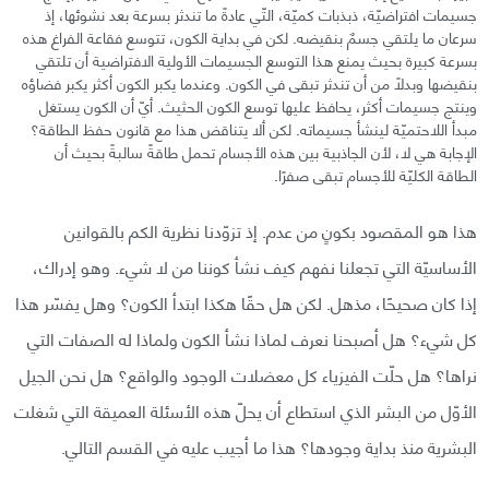
جسيمات افتراضيّة، ذبذبات كميّة، التّي عادةً ما تندثر بسرعة بعد نشوئها، إذ
سرعان ما يلتقي جسمٌ بنقيضه. لكن في بداية الكون، تتوسع فقاعة الفراغ هذه
بسرعة كبيرة بحيث يمنع هذا التوسع الجسيمات الأولية الافتراضية أن تلتقي
بنقيضها وبدلًا من أن تندثر تبقى في الكون. وعندما يكبر الكون أكثر يكبر فضاؤه
وينتج جسيمات أكثر، يحافظ عليها توسع الكون الحثيث. أيّ أن الكون يستغل
مبدأ اللاحتميّة لينشأ جسيماته. لكن ألا يتناقض هذا مع قانون حفظ الطاقة؟
الإجابة هي لا، لأن الجاذبية بين هذه الأجسام تحمل طاقةً سالبةً بحيث أن
الطاقة الكليّة للأجسام تبقى صفرًا.
هذا هو المقصود بكونٍ من عدم. إذ تزوّدنا نظرية الكم بالقوانين
الأساسيّة التي تجعلنا نفهم كيف نشأ كوننا من لا شيء. وهو إدراك،
إذا كان صحيحًا، مذهل. لكن هل حقًا هكذا ابتدأ الكون؟ وهل يفسّر هذا
كل شيء؟ هل أصبحنا نعرف لماذا نشأ الكون ولماذا له الصفات التي
نراها؟ هل حلّت الفيزياء كل معضلات الوجود والواقع؟ هل نحن الجيل
الأوّل من البشر الذي استطاع أن يحلّ هذه الأسئلة العميقة التي شغلت
البشرية منذ بداية وجودها؟ هذا ما أجيب عليه في القسم التالي.