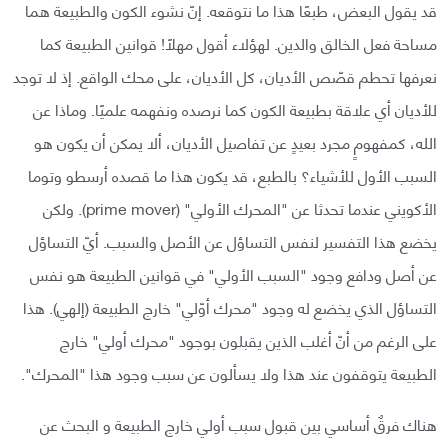
قد يقول البعض، طبعًا هذا ما نتوقعه. إنّ نشوء الكون والطبيعة هما
مساحة فعل الخالق والدين. لهؤلاء أقول مهلًا! قوانين الطبيعة كما
نعرفها تحطم قصّص الأديان، كل الأديان، على محك الواقع. إذ لا توجد
للأديان أي علاقة بطبيعة الكون كما نرصده ونفهمه علميًا. وماذا عن
الله، كمفهومٍ مجرد بعيدٍ عن تفاصيل الأديان، ألا يمكن أن يكون هو
السبب الأول للأشياء؟ بالطبع، قد يكون هذا ما قصده أرسطو وتوما
الأكويني عندما تحدثا عن "المحرك الأولي" (prime mover). ولكن
يخضع هذا التفسير لنفس التساؤل عن الأصل والسبب. أيّ التساؤل
عن أصل ودافع وجود "السبب الأولي" في قوانين الطبيعة هو نفس
التساؤل الذي يخضع له وجود "محرك أوّلي" خارج الطبيعة (إلهي). هذا
على الرغم من أنّ أغلب الذين يقبلون بوجود "محرك أولي" خارج
الطبيعة يتوقفون عند هذا ولا يسألون عن سبب وجود هذا "المحرك".
هناك فرقٌ أساسي بين قبول سبب أولي خارج الطبيعة و البحث عن