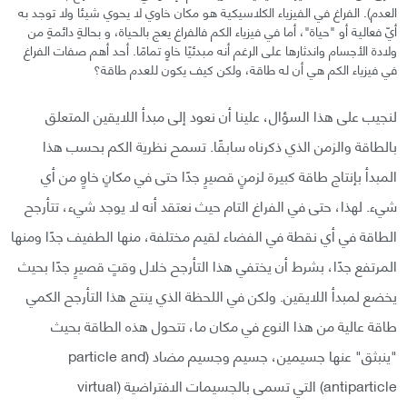
العدم). الفراغ في الفيزياء الكلاسيكية هو مكان خاوي لا يحوي شيئا ولا توجد به
أيّ فعالية أو "حياة"، أما في فيزياء الكم فالفراغ يعج بالحياة، و بحالةٍ دائمةٍ من
ولادة الأجسام واندثارها على الرغم أنه مبدئيًا خاوٍ تمامًا. أحد أهم صفات الفراغ
في فيزياء الكم هي أن له طاقة، ولكن كيف يكون للعدم طاقة؟
لنجيب على هذا السؤال، علينا أن نعود إلى مبدأ اللايقين المتعلق
بالطاقة والزمن الذي ذكرناه سابقًا. تسمح نظرية الكم بحسب هذا
المبدأ بإنتاج طاقة كبيرة لزمنٍ قصيرٍ جدًا حتى في مكانٍ خاوٍ من أي
شيء. لهذا، حتى في الفراغ التام حيث نعتقد أنه لا يوجد شيء، تتأرجح
الطاقة في أي نقطة في الفضاء لقيم مختلفة، منها الطفيف جدًا ومنها
المرتفع جدًا، بشرط أن يختفي هذا التأرجح خلال وقتٍ قصيرٍ جدًا بحيث
يخضع لمبدأ اللايقين. ولكن في اللحظة الذي ينتج هذا التأرجح الكمي
طاقة عالية من هذا النوع في مكان ما، تتحول هذه الطاقة بحيث
"ينبثق" عنها جسيمين، جسيم وجسيم مضاد (particle and
antiparticle) التي تسمى بالجسيمات الافتراضية (virtual