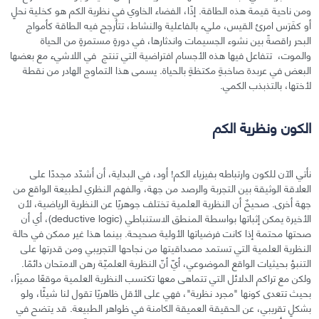
ومن ناحية قيمة هذه الطاقة. إذًا، الفضاء الخاوي في نظرية الكم هو كخلية نحلٍ
أو كفَرَس امرئ القيس، مليء بالفاعلية والنشاط، تتأرجح فيه الطاقة كأمواج
البحر راقصةً بين نشوء الجسيمات واندثارها، في دورةٍ مستمرةٍ من الحياة
والموت، تتفاعل فيها هذه الأجسام افتراضية التي تنتج في اللاشيء مع بعضها
البعض في عربدة صاخبةٍ مكتظةٍ بالحياة. يسمى هذا التماوج الهادر من نقطة
لأختها، بالتذبذب الكمي.
الكون ونظرية الكم
نأتي الآن للكون وارتباطه بفيزياء الكم! أود، في البداية، أن أشدّد مجددًا على
العلاقة الوثيقة بين التجربة والرصد من جهة، والفهم النظري لطبيعة الواقع من
جهة أخرى. صحيحٌ أن النظرية العلمية تختلف جوهريًا عن النظرية الرياضية، لأن
الأخيرة يمكن إثباتها بواسطة المنطق الاستنباطي (deductive logic)، أي أن
صحتها محتمة إذا كانت فرضياتها الأولية صحيحة. بينما هذا غير ممكن في حالة
النظرية العلمية التي تستمد مصداقيتها من نجاحها التجريبي ومن قدرتها على
التنبؤ بحيثيات الواقع الموضوعي، أيّ أنّ النظرية العلميّة رهن الامتحان دائمًا.
ولكن مع تراكم الدلائل التي تتماهى معها تكتسب النظرية العلمية موقعًا مميزًا،
بحيث تتعدى كونها "مجرد نظرية"، فهي على الأقل ظاهريًا تقول لنا شيئًا، ولو
بشكلٍ تقريبي، عن الحقيقة العميقة الكامنة في ظواهر الطبيعة. قد يتضح في