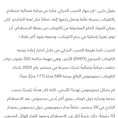
يقول باربي: «إن جهاز الضرب الحركي عبارة عن مركبة فضائية تصطدم
بِالكويكب بسرعة عالية وتنقل زخمها إليه، تمامًا مثل لعبة البلياردو. لكن
يمكن للمواد الخام المقذوفة من الكويكب من نقطة الاصطدام، أن
توفر تغييرًا إضافيًا في زخم الكويكب، وتدفعه بقوة أكبر قليلاً».
اختبرت ناسا طريقة الضرب الحركي من خلال اختبار إعادة توجيه
الكويكب المزدوج (DART) الأخير، وهي مهمة بتكلفة 325 مليون دولار
حطمت مركبةً فضائيةً تتحرك بسرعة في سبتمبر عام 2022 باتجاه
الكويكب ديمورفوس البالغ عرضه 580 قدمًا (177 مترًا) عمدًا.
لم يشكل ديمورفوس تهديدًا للأرض، لكنه كان هدفًا رئيسيًا بسبب
حجمه ومداره حول كويكب رفيق أكبر يُدعى ديديموس. بعد الاصطدام
الناجح في 26 سبتمبر، تباطأ مدار ديمورفوس حول ديديموس بمقدار
33 دقيقةً، ذلك نتيجةً لكل من الاصطدام وعمود الغبار الهائل المنبعث