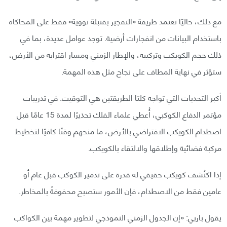
مع ذلك، حاليًا تعتمد طريقة «التفجير بقنبلة نووية» فقط على المحاكاة
باستخدام البيانات من انفجارات أرضية. توجد عوامل عديدة، بما في
ذلك حجم الكويكب وتركيبه، والإطار الزمني ومسار اقترابه من الأرض،
ستؤثر في نهاية المطاف على نجاح مثل هذه المهمة.
أكبر التحديات التي تواجه كلتا الطريقتين هي التوقيت. في تدريبات
مؤتمر الدفاع الكوكبي، أُعطي علماء الفلك تحذيرًا لمدة 15 عامًا قبل
اصطدام الكويكب الافتراضي بالأرض، ما منحهم وقتًا كافيًا لتخطيط
مركبة فضائية وإطلاقها والالتقاء بالكويكب.
إذا اكتُشف كويكب حقيقي له قدرة على تدمير الكوكب قبل عام أو
عامين فقط من الاصطدام، فإن الأمور ستصبح محفوفةً بالمخاطر.
يقول باربي: «إن الجدول الزمني النموذجي لتطوير مهمة بين الكواكب