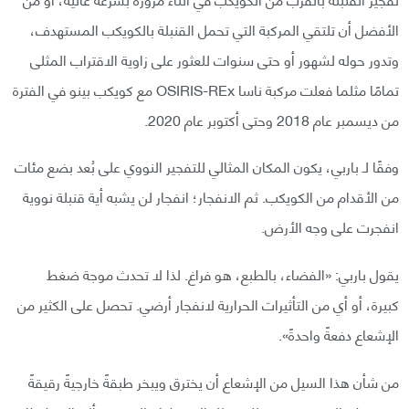
الأفضل أن تلتقي المركبة التي تحمل القنبلة بالكويكب المستهدف،
وتدور حوله لشهور أو حتى سنوات للعثور على زاوية الاقتراب المثلى
تمامًا مثلما فعلت مركبة ناسا OSIRIS-REx مع كويكب بينو في الفترة
من ديسمبر عام 2018 وحتى أكتوبر عام 2020.
وفقًا لـ باربي، يكون المكان المثالي للتفجير النووي على بُعد بضع مئات
من الأقدام من الكويكب. ثم الانفجار؛ انفجار لن يشبه أية قنبلة نووية
انفجرت على وجه الأرض.
يقول باربي: «الفضاء، بالطبع، هو فراغ. لذا لا تحدث موجة ضغط
كبيرة، أو أي من التأثيرات الحرارية لانفجار أرضي. تحصل على الكثير من
الإشعاع دفعةً واحدةً».
من شأن هذا السيل من الإشعاع أن يخترق ويبخر طبقةً خارجيةً رقيقةً