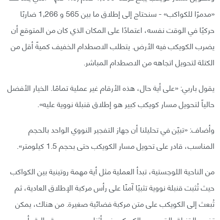
«مدمرًا للكواكب» - سنحتاج إلى إطلاق ما بين 565 و 1,266 ضاربًا
حركيًا في الوقت نفسه، اعتمادًا على المكان الذي كان من المتوقع أن
يضرب الكويكب فيه الأرض. يتطلب الاصطدام الخفيف كميةً أقل من
الكتلة لتحويل اتجاهه من الاصطدام المباشر.
يقول باربي: «على أية حال، هذه الأرقام غير عملية تمامًا. الخيار الأفضل
حالياً لتحويل مسار كويكب كبير هو إطلاق قنبلة نووية عليه».
وأضاف: «تبيّن في تحليلنا أن جهاز التفجير النووي الواحد بالحجم
المناسب، قادر على تحويل مسار الكويكب حتى بحجم 1.5 كيلومتر».
من الناحية اللوجستية، تبدأ العملية مثل أية مهمة روتينية بين الكواكب
حيث تُثبت قنبلة نووية تثبيًا آمنًا على رأس مركبة الإطلاق العادية، ثم
تُبعث إلى الكويكب على متن مركبة فضائية صغيرة. من هناك، يمكن
تفجير القنبلة بالقرب من الكويكب في أثناء مروره بسرعة عالية، أو من