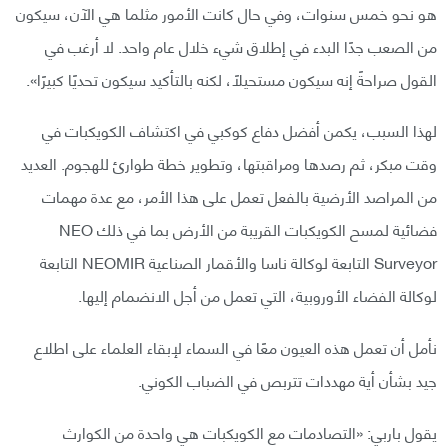
هو نحو خمس سنوات، وفي حال كانت الأمور مثلما هي الآن، سيكون
من الصعب جدًا البدء في إطلاق شيء خلال عام واحد. لا أرغب في
القول صراحةً إنه سيكون مستحيلاً، لكنه بالتأكيد سيكون تحديًا كبيرًا».
لهذا السبب، يكمن أفضل دفاع كوكبي في اكتشاف الكويكبات في
وقت مبكر، ثم رصدها ومراقبتها، وتطوير خطة طوارئ للهجوم. العديد
من المراصد الأرضية بالفعل تعمل على هذا الأمر، مع عدة مهمات
فضائية لمسح الكويكبات القريبة من الأرض بما في ذلك NEO
Surveyor التابعة لوكالة ناسا والأقمار الصناعية NEOMIR التابعة
لوكالة الفضاء الأوروبية، التي تعمل من أجل الانضمام إليها.
نأمل أن تعمل هذه العيون معًا في السماء لإبقاء العلماء على اطلاع
جيد بشأن أية مهددات تتربص في الضباب الكوني.
يقول باربي: «التصادمات مع الكويكبات هي واحدة من الكوارث