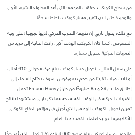
من سطح الكويكب. حققت المهمة؛ التي تُعد المحاولة البشرية الأولى
والوحيدة حتى الآن لتغيير مسار كويكب، نجاحًا ساحقًا.
مع ذلك، يقول باربي إن طريقة الضرب الحركي لديها عيوبها؛ على وجه
الخصوص، كلما كان الكويكب الهدف أكبر، زادت الحاجة إلى مزيد من
الضربات الحركية لتحويل مساره.
على سبيل المثال، لتحويل مسار كويكب يبلغ عرضه حوالي 610 أمتار،
أو ثلاث مرات تقريبًا من حجم ديمورفوس، سوف يحتاج العلماء إلى
إطلاق ما بين 39 و 85 صاروخًا من طراز Falcon Heavy تحمل
الضربات الحركية في الوقت نفسه، حسبما ذكر باربي مستشهدًا بنتائج
تمرين تحويل الكويكب الوهمي الذي أجري في مؤتمر الدفاع الكوكبي
للأكاديمية الدولية لعلماء الفضاء هذا العام.
ولتحويل مسار كويكب يبلغ عرضه 4,900 قدم (1.5 كم) - الذي يُعد حقًا