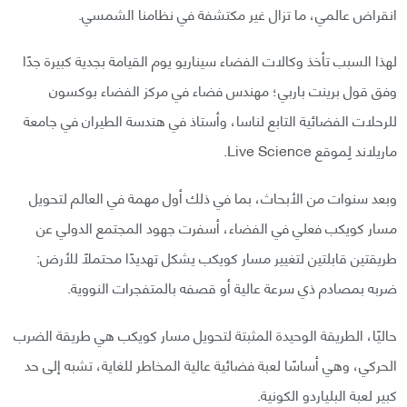
انقراض عالمي، ما تزال غير مكتشفة في نظامنا الشمسي.
لهذا السبب تأخذ وكالات الفضاء سيناريو يوم القيامة بجدية كبيرة جدًا
وفق قول برينت باربي؛ مهندس فضاء في مركز الفضاء بوكسون
للرحلات الفضائية التابع لناسا، وأستاذ في هندسة الطيران في جامعة
ماريلاند لِموقع Live Science.
وبعد سنوات من الأبحاث، بما في ذلك أول مهمة في العالم لتحويل
مسار كويكب فعلي في الفضاء، أسفرت جهود المجتمع الدولي عن
طريقتين قابلتين لتغيير مسار كويكب يشكل تهديدًا محتملًا للأرض:
ضربه بمصادم ذي سرعة عالية أو قصفه بالمتفجرات النووية.
حاليًا، الطريقة الوحيدة المثبتة لتحويل مسار كويكب هي طريقة الضرب
الحركي، وهي أساسًا لعبة فضائية عالية المخاطر للغاية، تشبه إلى حد
كبير لعبة البلياردو الكونية.