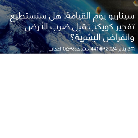
سيناريو يوم القيامة: هل سنستطيع
تفجير كويكب قبل ضرب الأرض
وانقراض البشرية؟
3 يناير 2024
441
مشاهدة
0
اعجاب
•
•