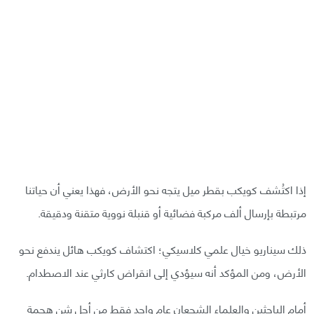
إذا اكتُشف كويكب بقطر ميل يتجه نحو الأرض، فهذا يعني أن حياتنا
مرتبطة بإرسال ألف مركبة فضائية أو قنبلة نووية متقنة ودقيقة.
ذلك سيناريو خيال علمي كلاسيكي؛ اكتشاف كويكب هائل يندفع نحو
الأرض، ومن المؤكد أنه سيؤدي إلى انقراض كارثي عند الاصطدام.
أمام الباحثين والعلماء الشجعان عام واحد فقط من أجل شن هجمة