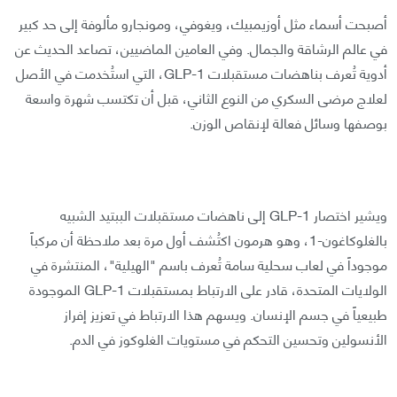
أصبحت أسماء مثل أوزيمبيك، ويغوفي، ومونجارو مألوفة إلى حد كبير
في عالم الرشاقة والجمال. وفي العامين الماضيين، تصاعد الحديث عن
أدوية تُعرف بناهضات مستقبلات GLP-1، التي استُخدمت في الأصل
لعلاج مرضى السكري من النوع الثاني، قبل أن تكتسب شهرة واسعة
بوصفها وسائل فعالة لإنقاص الوزن.
ويشير اختصار GLP-1 إلى ناهضات مستقبلات الببتيد الشبيه
بالغلوكاغون-1، وهو هرمون اكتُشف أول مرة بعد ملاحظة أن مركباً
موجوداً في لعاب سحلية سامة تُعرف باسم "الهيلية"، المنتشرة في
الولايات المتحدة، قادر على الارتباط بمستقبلات GLP-1 الموجودة
طبيعياً في جسم الإنسان. ويسهم هذا الارتباط في تعزيز إفراز
الأنسولين وتحسين التحكم في مستويات الغلوكوز في الدم.