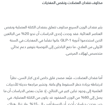
مخاوف فقدان العضلات ونقص المغذيات
يثير فقدان الوزن السريع مخاوف تتعلق بفقدان الكتلة العضلية ونقص
العناصر الغذائية. فقد وجدت إحدى الدراسات أن نحو 20% من البالغين
الذين استخدموا أدوية GLP-1 عانوا نقصًا في المغذيات في السنة
الأولى من العلاج، ما دفع الباحثين إلى التوصية بتوفير دعم غذائي
متخصص لهؤلاء المرضى.
أما فقدان العضلات، فيُعد مصدر قلق خاص لدى كبار السن، نظراً
لارتباطه بزيادة خطر السقوط والإعاقة. وتشير مراجعة حديثة للأدبيات
العلمية إلى وجود تباين كبير في النتائج، إذ قدّرت بعض الدراسات أن ما
يصل إلى 60% من الوزن المفقود قد يكون من الكتلة العضلية، في
حين وجدت دراسات أخرى أن النسبة أقرب إلى 15%. ولا تزال هناك