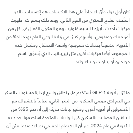
كان أول دواء طُوّر اعتماداً على هذا الاكتشاف هو إكسيناتيد، الذي
استُخدم لعلاج السكري من النوع الثاني. وبعد ذلك بسنوات، ظهرت
مركبات أحدث، أبرزها السيماغلوتيد، وهو المكوّن الفعال في كل من
أوزيمبيك وويغوفي، وأسهم كثيرًا في زيادة الوعي العام بهذه الفئة من
الأدوية، مدفوعاً بحملات تسويقية واسعة الانتشار. وتشمل هذه
المجموعة أيضًا مركبات أخرى مثل تيرزيباتيد، الذي يُسوَّق باسم
مونجارو أو زيباوند، وليراغلوتيد.
ما تزال أدوية GLP-1 تُستخدم على نطاق واسع لإدارة مستويات السكر
في الدم لدى مرضى السكري من النوع الثاني، وغالباً بالاشتراك مع
الأنسولين أو أدوية أخرى. وتشير بيانات حديثة إلى أن نحو 25% من
البالغين المصابين بالسكري في الولايات المتحدة استخدموا أحد هذه
الأدوية في عام 2024. غير أن الاهتمام الحقيقي تصاعد عندما تبيّن أن