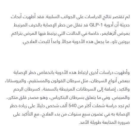
لم تقتصر نتائج الدراسات على الجوانب السلبية. فقد أظهرت أبحاث
حديثة أن أدوية GLP-1 قد تقلل من خطر الإصابة بالخرف المرتبط
بمرض ألزهايمر، خاصة في الحالات التي يرتبط فيها المرض بتراكم
بروتين تاو، ما يجعل هذه الأدوية مجالاً واعداً للبحث العلاجي.
وأظهرت دراسات أخرى ارتباط هذه الأدوية بانخفاض خطر الإصابة
ببعض أنواع السرطان، مثل سرطان القولون والمستقيم، والبروستاتا،
والكبد، إضافة إلى السرطانات المرتبطة بالسمنة، كسرطان الرحم
والمبيض. وفي ما يتعلق بسرطان البنكرياس، وهو مصدر قلق متكرر،
لم تجد دراسة شملت أكثر من 540 ألف شخص دليلاً على زيادة خطر
الإصابة به في غضون سبع سنوات من بدء العلاج، مع التأكيد على
ضرورة المتابعة طويلة الأمد.