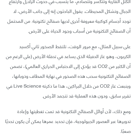
الكتل القارية وتتكسر وتتصادم، ما يتسبب في حدوث الزلازل وارتفاع
الجبال وتشكل المحيطات. يقول الباحثون إنه إلى جانب الأرض، لا
توجد أجسام كوكبية معروفة أخرى لديها صفائح تكتونية. من المحتمل
أن الصفائح التكتونية من أسباب وجود الحياة على الأرض.
على سبيل المثال، مع مرور الوقت، تلتقط الصخور ثاني أكسيد
الكربون، وهو غاز الدفيئة الذي يساعد في تدفئة الأرض (على الرغم من
أن الكثير من CO2 قد يؤدي إلى الاحتباس الحراري العالمي)، تضمن
الصفائح التكتونية سحب هذه الصخور في نهاية المطاف وذوبانها،
وينبعث غاز CO2 من خلال البراكين، هذا ما ذكرته Live Science في
تقرير سابق، ودون هذه العملية قد تتجمد الأرض.
ومع ذلك، لأن أوائل الصفائح التكتونية قد تمت تغطيتها وإعادة
تدويرها عبر العصور الجيولوجية، فإن تحديد عمرها يمكن أن يكون تحديًا
صعبًا.