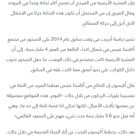
فإن القشرة الأرضية من المرجح أن تصبح أكثر ثخانة وتبدأ في البرودة.
وقال الفريق إن من المحتمل أن تكون هذه الثخانة جزءًا من الانتقال
الذي أدى إلى حركة الصفائح.
تشير دراسة أجريت في وقت سابق عام 2014 على الصخور من مجمع
أكاستا غنيس في شمال كندا، البالغة من العمر 4 مليار سنة، إلى أن
القشرة الأرضية كانت تتضخم في ذلك الوقت، ما جعل الصخور تذوب
داخل الكوكب على نحو أعمق مما كانت عليه في السابق.
قال أكرسون إن النتائج من أكاستا غنيس تعطينا المزيد من الثقة في
تفسيرنا بلورات الزركون من تلال جاك: «اليوم، هذه المواقع مفصولة
عن بعضها بآلاف الأميال، لكنها تحكي لنا قصة ثابتة إلى حد ما، وهي
أنه قبل نحو 3.6 مليار سنة حدث شيء مهم على الصعيد العالمي».
بعد ذلك، يخطط أكرسون للبحث عن آثار الحياة القديمة في تلال جاك،