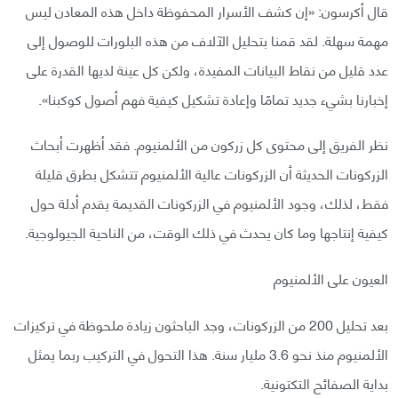
قال أكرسون: «إن كشف الأسرار المحفوظة داخل هذه المعادن ليس
مهمة سهلة. لقد قمنا بتحليل الآلاف من هذه البلورات للوصول إلى
عدد قليل من نقاط البيانات المفيدة، ولكن كل عينة لديها القدرة على
إخبارنا بشيء جديد تمامًا وإعادة تشكيل كيفية فهم أصول كوكبنا».
نظر الفريق إلى محتوى كل زركون من الألمنيوم. فقد أظهرت أبحاث
الزركونات الحديثة أن الزركونات عالية الألمنيوم تتشكل بطرق قليلة
فقط، لذلك، وجود الألمنيوم في الزركونات القديمة يقدم أدلة حول
كيفية إنتاجها وما كان يحدث في ذلك الوقت، من الناحية الجيولوجية.
العيون على الألمنيوم
بعد تحليل 200 من الزركونات، وجد الباحثون زيادة ملحوظة في تركيزات
الألمنيوم منذ نحو 3.6 مليار سنة. هذا التحول في التركيب ربما يمثل
بداية الصفائح التكتونية.