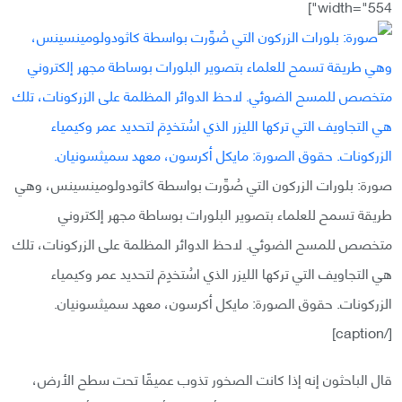
width="554"]
صورة: بلورات الزركون التي صُوِّرت بواسطة كاثودولومينسينس، وهي
طريقة تسمح للعلماء بتصوير البلورات بوساطة مجهر إلكتروني
متخصص للمسح الضوئي. لاحظ الدوائر المظلمة على الزركونات، تلك
هي التجاويف التي تركها الليزر الذي اسُتخدِمَ لتحديد عمر وكيمياء
الزركونات. حقوق الصورة: مايكل أكرسون، معهد سميثسونيان.
[/caption]
قال الباحثون إنه إذا كانت الصخور تذوب عميقًا تحت سطح الأرض،