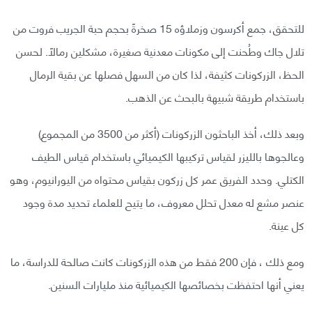
للتحقق، جمع أكرسون وزملاؤه 15 صخرةً بحجم حبة الجريب فروت من
تلال جاك وطُحنت إلى مكونات معدنية صغيرة، مشكلين رمالاً. لحسن
الحظ، الزركونات كثيفة، لذا كان من السهل فصلها عن بقية الرمال
باستخدام طريقة شبيهة بالبحث عن الذهب.
وبعد ذلك، أخذ الباحثون الزركونات (أكثر من 3500 من المجموع)
وعالجوها بالليزر لقياس تركيبها الكيميائي باستخدام قياس الطيف
الكتلي. وحدد الفريق عمر كل زركون بقياس محتواه من اليورانيوم، وهو
عنصر مشع له معدل تحلل معروف، ما يتيح للعلماء تحديد مدة وجود
كل عينة.
ومع ذلك ، فإن 200 فقط من هذه الزركونات كانت صالحة للدراسة، ما
يعني أنها احتفظت بخصائصها الكيميائية منذ مليارات السنين.