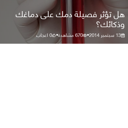
هل تؤثر فصيلة دمك على دماغك
وذكائك؟
13 سبتمبر 2014
670
مشاهدة
0
اعجاب
•
•