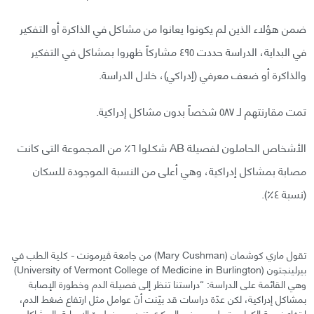
ضمن هؤلاء الذين لم يكونوا يعانوا من مشاكل في الذاكرة أو التفكير
في البداية، الدراسة حددت ٤٩٥ مشاركاً ظهروا بمشاكل في التفكير
والذاكرة أو ضعف معرفي (إدراكي)، خلال الدراسة.
تمت مقارنتهم لـ ٥٨٧ شخصاً بدون مشاكل إدراكية.
الأشخاص الحاملون لفصيلة AB شكـلوا ٦٪ من المجموعة التى كانت
مصابة بمشاكل إدراكية، وهي أعلى من النسبة الموجودة للسكان
(نسبة ٤٪).
تقول ماري كوشمان (Mary Cushman) من جامعة ڤيرمونت - كلية الطب في
بيرلينجتون (University of Vermont College of Medicine in Burlington)
وهي القائمة على الدراسة: “دراستنا تنظر إلى فصيلة الدم وخطورة الإصابة
بمشاكل إدراكية، لكن عدّة دراسات قد بيّنت أنّ عوامل مثل ارتفاع ضغط الدم،
ارتفاع نسبة الكوليسترول، ومرض السكري تزيد من خطورة الإصابة بالمشاكل