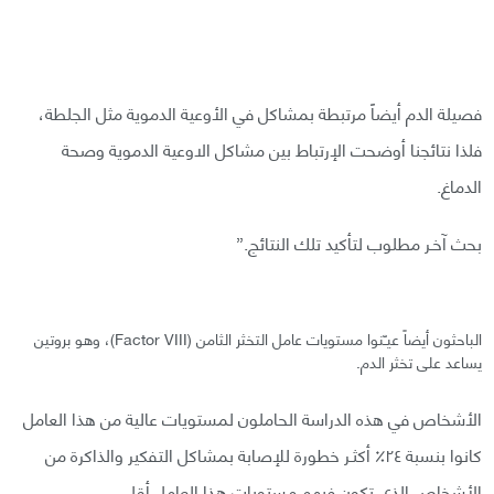
فصيلة الدم أيضاً مرتبطة بمشاكل في الأوعية الدموية مثل الجلطة،
فلذا نتائجنا أوضحت الإرتباط بين مشاكل الاوعية الدموية وصحة
الدماغ.
بحث آخـر مطلوب لتأكيد تلك النتائج.”
الباحثون أيضاً عيـّنوا مستويات عامل التخثر الثامن (Factor VIII)، وهو بروتين
يساعد على تخثر الدم.
الأشخاص في هذه الدراسة الحاملون لمستويات عالية من هذا العامل
كانوا بنسبة ٢٤٪ أكثـر خطورة للإصابة بمشاكل التفكير والذاكرة من
الأشخاص الذي تكون فيهم مستويات هذا العامل أقل.