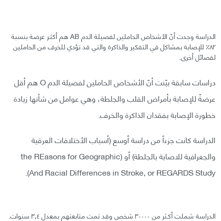
الدراسة وجدت أنّ الأشخاص الحاملين لفصيلة الدم AB هم أكثـر عرضة بنسبة
٨٢٪ للإصابة بمشاكل في التفكير والذاكرة والتي قد تؤدي للخرف من الحاملين
لفصائل أخرى.
دراسات سابقة بيّنت أنّ الأشخاص الحاملين لفصيلة الدم O هم أقل
عرضةً للإصابة بأمراض القلب والجلطة، وهي عوامل من شأنها زيادة
خطورة الإصابة بفقدان الذاكرة والخرف.
الدراسة كانت جزءاً من دراسة أوسع (أسباب الأختلافات العرقية
والجغرافية للاصابة بالجلطة) أو (the REasons for Geographic
And Racial Differences in Stroke, or REGARDS Study).
الدراسة شملت أكـثر من ٣٠٠٠٠ شخص وقد تمت متابعتهم بمعدل ٣,٤ سنوات.