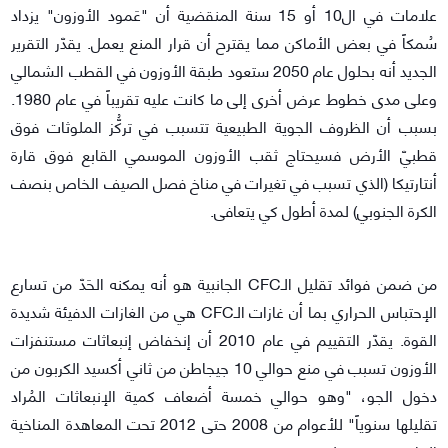
علامات في ال10 أو 15 سنة المنقضية أن "عَمود الأوزون" يزداد
سُمكاً في بعض الأماكن مما يقترح أن قرار المنع يعمل. يقدّر التقرير
الجديد أنه بحلول عام 2050 ستعود طبقة الأوزون في القطب الشمالي
وعلى مدى خطوط عرض أخرى إلى ما كانت عليه تقريباً في عام 1980.
بسبب أن الظروف الجوية الطبيعية تتسبب في تركُّز الملوثات فوق
قطبيّ الأرض فسيحتاج ثقب الأوزون الموسمي القابع فوق قارة
أنتارتيكا (الذي تسبب في تغيرات في مناخ فصل الصيف الخاص بنصف
الكرة الجنوبي) لمدة أطول كي يتعافى.
من ضمن فوائد تقليل الـCFC الجانبية هو أنه يمكنه الحَدّ من تسارع
الإحتباس الحراري بما أن غازات الـCFC هي من الغازات الدفيئة شديدة
القوة. يقدّر التقييم في عام 2010 أن إنخفاض إنبعاثات مستنفزات
الأوزون تسبب في منع حوالي 10 جيجاطن من ثاني أكسيد الكربون من
دخول الجو، "وهو حوالي خمسة أضعاف كمية الإنبعاثات المُراد
تقليلها سنوياً" للأعوام من 2008 حتى 2012 تحت المعاهدة المناخية