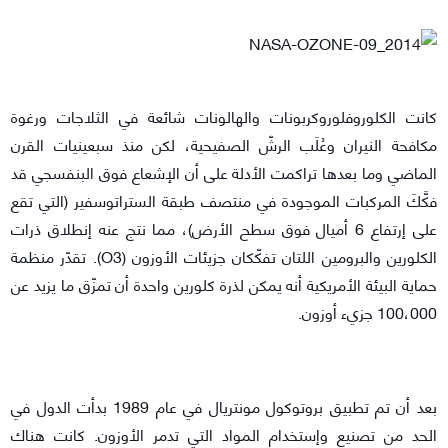
كانت الكلوروفلوروكربونات والهالونات شائعة في الثلاجات ورغوة
مكافحة النيران وعُلَب الرشّ الصفيحية، لكن منذ سبعينيات القرن
الماضي وما بعدها تراكمت الأدلة على أن الإشعاع فوق البنفسجي قد
فكَّكَ المركبات الموجودة في منتصف طبقة الستراتوسفير (التي تقع
على إرتفاع 6 أميال فوق سطح الأرض)، مما نتج عنه إنطلاق ذرات
الكلورين والبرومين اللتان تفكّكان جزيئات الأوزون (O3). تقدّر منظمة
حماية البيئة الأمريكية أنه يمكن لذرة كلورين واحدة أن تمزّق ما يزيد عن
100،000 جزيء أوزون.
بعد أن تم تطبيق بروتوكول مونتريال في عام 1989 بدأت الدول في
الحد من تصنيع وإستخدام المواد التي تدمر الأوزون. كانت هناك