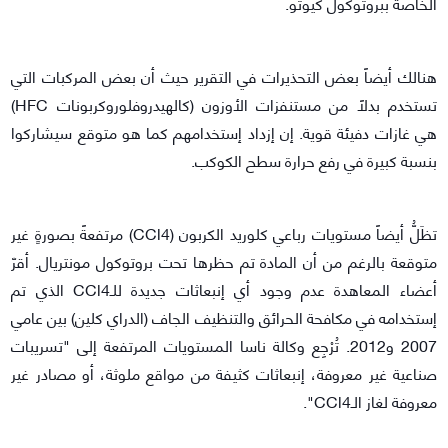
الخاصة ببروتوكول كيوتو.
هنالك أيضاً بعض التحذيرات في التقرير حيث أن بعض المركبات التي
تستخدم بدلاً من مستنفزات الأوزون (كالهيدروفلوروكربونات HFC)
هي غازات دفيئة قوية. إن إزداد إستخدامهم كما هو متوقع سيشاركوا
بنسبة كبيرة في رفع حرارة سطح الكوكب.
تظَلُّ أيضاً مستويات رباعي كلوريد الكربون (CCl4) مرتفعةً بصورةٍ غير
متوقعة بالرغم من أن المادة تم حظرها تحت بروتوكول مونتريال. أقرّ
أعضاء المعاهدة عدم وجود أي إنبعاثات جديدة للـCCl4 الذي تم
إستخدامه في مكافحة الحرائق والتنظيف الجاف (الدراي كلين) بين عامي
2007 و2012. تُرْجِع وكالة ناسا المستويات المرتفعة إلى "تسريبات
صناعية غير معروفة، إنبعاثات كثيفة من مواقع ملوثة، أو مصادر غير
معروفة لغاز الـCCl4".