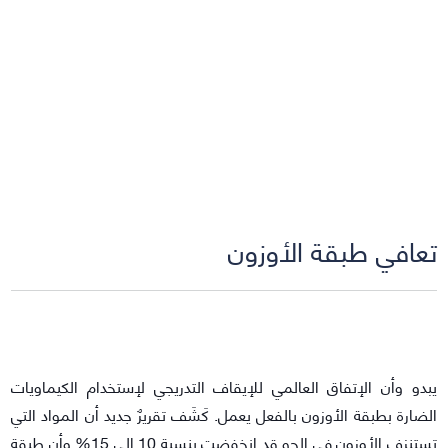
تعافي طبقة الأوزون
يبدو وأن الإتفاق العالمي للإيقاف التدريجي لإستخدام الكيماويات
الضارة بطبقة الأوزون بالفعل يعمل. كَشَف تقريرٌ جديد أن المواد التي
تستنزف الأوزون في الجو قد إنخفضت بنسبة 10 إلى 15% وأن طبقة