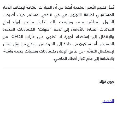
يُحذَر تقييم الأمم المتحدة أيضاً من أن الخيارات المُتاحة لإيقاف الدمار
المستقبلي لطبقة الأوزون هي في تناقصٍ مستمر حيث أصبحت
الحلول المباشرة تنفذ، وتراوحت تلك الحلول ما بين إنهاء إنتاج
المركبات الضارة بالأوزون إلى تدمير "جبهات" الكيماويات المدمرة
والإنتقال إلى إستخدام أجهزة لا تحتوي على غازات الـCFC. من
المفترض أننا سنكون في حاجة إلى المزيد من الإبداع من قِبَل البشر
لإستكمال التقدُّم -عن طريق الإتيان بكيماويات وتقنيات جديدة وآمنة-
بالإضافة إلى عدم تكرار أخطاء الماضي.
جون فؤاد
المصدر