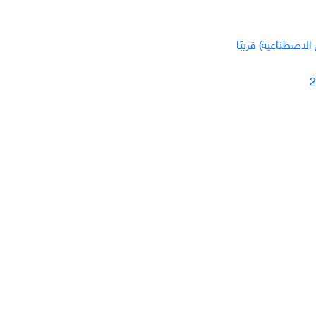
اصطناعية) قريبًا