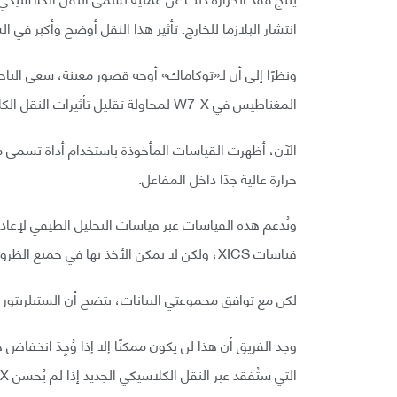
انتشار البلازما للخارج. تأثير هذا النقل أوضح وأكبر في ا
المغناطيس في W7-X لمحاولة تقليل تأثيرات النقل الكلاسيكي الجديد.
حرارة عالية جدًا داخل المفاعل.
قياسات XICS، ولكن لا يمكن الأخذ بها في جميع الظروف.
لكن مع توافق مجموعتي البيانات، يتضح أن الستيلريتور كان قادرًا
وجد الفريق أن هذا لن يكون ممكنًا إلا إذا وُجِدَ انخفاض 
التي ستُفقد عبر النقل الكلاسيكي الجديد إذا لم يُحسن W7-X، ووجدوا أن 30 مليون كلفن كانت بعيدة عن المنال.