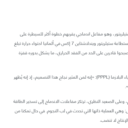
يلريتور، وهو مفاعل اندماجي يقربهم خطوة أكثر للسيطرة على
التحكم في قوة الاندماج النووي تمامًا. وفقًا للدراسة، باستطاعة ستيلريتور ويندلاشتاين 7 إكس في ألمانيا احتواء حرارة تبلغ
بحوا قادرين على الحد من الفقد الحراري، ما يشكل بدوره قفزة
قال الفيزيائي نوفيمير بابلانت، من مختبر برينستون لفيزياء البلازما (PPPL): «إنه لمن المثير نجاح هذا التصميم، إذ إنه يُظهر
.
م، وعلى الصعيد النظري، ترتكز مفاعلات الاندماج إلى تسخير الطاقة
قل: وهي العملية ذاتها التي تحدث في لب النجوم. في حال تمكنا من
لإنتاج لا تنضب.