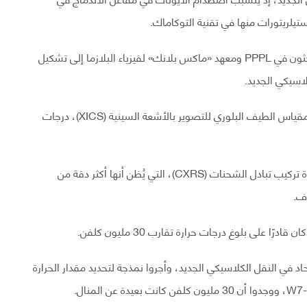
لستيلريتورات منها في تقنية التوكاماك.
ونظرًا إلى أن لـ«توكاماك» أوجه قصور معينة، سعى الباحثون في PPPL ومعهد «ماكس بلانك» لفيزياء البلازما إلى تشكيل
الآن، أظهرت القياسات المأخوذة باستخدام أداة تسمى مقياس الطيف البلوري للتصوير بالأشعة السينية (XICS)، درجات
وتُدعم هذه القياسات عبر قياسات التحليل الطيفي لإعادة تركيب تبادل الشحنات (CXRS)، التي يُظن أنها أكثر دقة من
 على بلوغ درجات حرارة تقارب 30 مليون كلفن.
حاد في النقل الكلاسيكي الجديد، وأجروا نمذجة لتحديد مقدار الحرارة