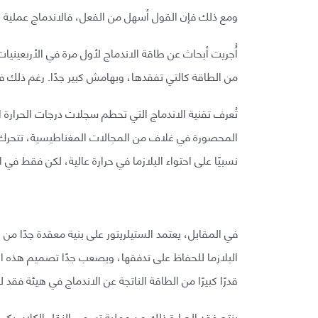
ومع ذلك فإن القول أسهل من الفعل، فالاندماج عملية 
أُجريت أبحاث عن طاقة الاندماج لأول مرة في الأربعينيات،
من الطاقة كالتي تفقدها، وبهامش كبير جدًا. رغم ذلك فإ
تُعرف تقنية الاندماج التي تحطم سجلات درجات الحرارة 
المحصورة في غلاف من المجالات المغناطيسية، تتحرك ب
نسبيًا على احتواء البلازما في حرارة عالية، لكن فقط في ا
في المقابل، يعتمد الستيلريتور على بنية معقدة جدًا من
البلازما للحفاظ على تدفقها، ويصعب جدًا تصميم هذه ال
قدرًا كبيرًا من الطاقة الناتجة عن الاندماج في هيئة فقد لل
ينتج فقد الحرارة ذلك عن عملية تسمى النقل الكلاسيكي