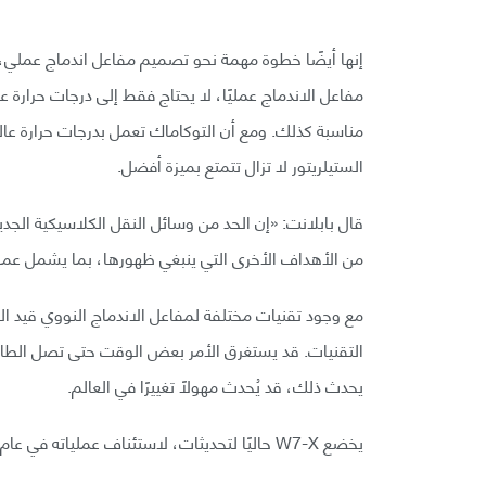
إنها أيضًا خطوة مهمة نحو تصميم مفاعل اندماج عملي، رغ
مفاعل الاندماج عمليًا، لا يحتاج فقط إلى درجات حرارة ع
مناسبة كذلك. ومع أن التوكاماك تعمل بدرجات حرارة عالي
الستيلريتور لا تزال تتمتع بميزة أفضل.
قال بابلانت: «إن الحد من وسائل النقل الكلاسيكية الجد
من الأهداف الأخرى التي ينبغي ظهورها، بما يشمل عمل 
مع وجود تقنيات مختلفة لمفاعل الاندماج النووي قيد الت
التقنيات. قد يستغرق الأمر بعض الوقت حتى تصل الطاقة 
يحدث ذلك، قد يُحدث مهولًا تغييرًا في العالم.
يخضع W7-X حاليًا لتحديثات، لاستئناف عملياته في عام 2022.