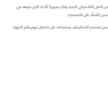
نت: «أظهر هذا أن الشكل الأمثل لـ W7-X قلل من النقل الكلاسيكي الجديد وكان ضروريًا للأداء الذي شوهد في
حسين تصميم الستيلريتور، وستساعد على تشكيل مهم ومُثرٍ للجهود