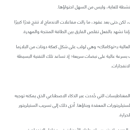
نشطة للغاية، وليس من السهل احتواؤها.
 لكن حتى بعد عقود، ما زالت مفاعلات الاندماج لا تنتج قدرًا كبيرًا
ننا نشهد بالفعل تقلص الفارق بين الطاقة المنتجة والمهدرة.
العالية بـ«توكاماك» وهي لولب على شكل كعكة دونات من البلازما
سرعة عالية على نبضات سريعة؛ إذ تساعد تلك التقنية البسيطة
لانفجارات.
 المغناطيسات التي حُددت عبر الذكاء الاصطناعي الذي يمكنه توجيه
ستيلريتورات المعقدة وبناؤها. أدى ذلك إلى تسريب الستيلريتور
حرارة.
 الجديد، إذ يتسبب اصطدام الأيونات في مفاعل الاندماج في