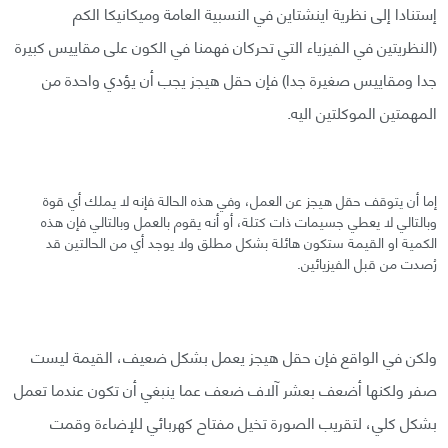
إستنادا إلى نظرية اينشتاين في النسبية العامة وميكانيكا الكم
(النظريتين في الفيزياء التي تحركان فهمنا في الكون على مقاييس كبيرة
جدا ومقاييس صغيرة جدا) فإن حقل هيجز يجب أن يؤدي واحدة من
المهمتين الموكلتين اليه.
إما أن يتوقف حقل هيجز عن العمل، وفي هذه الحالة فإنه لا يملك أي قوة
وبالتالي لا يعطي جسيمات ذات كتلة، أو أنه يقوم بالعمل وبالتالي فإن هذه
الكمية او القيمة ستكون هائلة بشكل مطلق ولا يوجد أي من الحالتين قد
رُصدت من قبل الفيزيائين.
ولكن في الواقع فإن حقل هيجز يعمل بشكل ضعيف، القيمة ليست
صفر ولكنها أضعف بعشر آلاف ضعف عما ينبغي أن تكون عندما تعمل
بشكل كلي، لتقريب الصورة تخيل مفتاح كهربائي للإضاءة وقمت