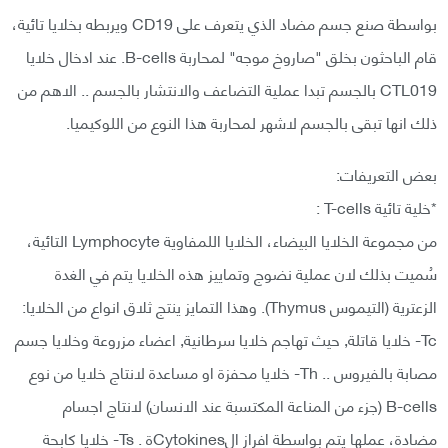
بواسطة صنع جسم مضاد الذي يتعرف على CD19 ويربطه بخلايا تائية،
قام الباحثون بخلق "صاروخ موجه" لمحاربة B-cells. عند ادخال خلايا
CTL019 بالجسم تبدا عملية التضاعف والانتشار بالجسم .. الاهم من
ذلك انها تبقى بالجسم لاشهر لمحاربة هذا النوع من اللوكيميا.
بعض التعريفات:
*خلية تائية T-cells :
من مجموعة الخلايا البيضاء، الخلايا اللمفاوية Lymphocyte التائية،
سُميت بذلك لان عملية نضوج وتماييز هذه الخلايا يتم في الغدة
الزعترية (التيموس Thymus). وهذا التمايز ينتج ثلاق انواع من الخلايا:
Tc- خلايا قاتلة, حيث تهاجم خلايا سرطانية, اعضاء مزروعة وخلايا جسم
مصابة بالفيروس .. Th- خلايا محفزة او مساعدة لانتاج خلايا من نوع
B-cells (جزء من المناعة المكتسبة عند الانسان) لانتاج اجسام
مضادة، عملها يتم بواسطة افراز الCytokinesة . Ts- خلايا كابحة