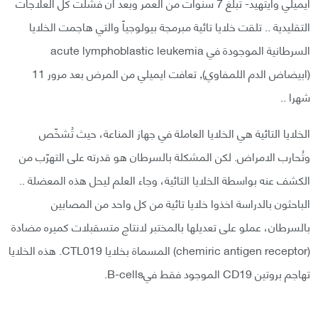
ايميلي وايتهيد- تبلغ 7 سنوات من العمر وبعد ان فشلت كل العلاجات
التقليدية .. تلقت خلايا تائية مبرمجة بيولوجياً والتي هاجمت الخلايا
السرطانية الموجودة في acute lymphoblastic leukemia
(ابيضاض الدم اللمفاوي), تعافت ايميلي من المرض بعد مرور 11
شهرا ..
الخلايا التائية هي الخلايا العاملة في جهاز المناعة، حيث تُشخّص
وتُحارب الامراض. لكن المشكلة بالسرطان هو قدرته على التهرّب من
الكشف عنه بواسطة الخلايا التائية، وجاء العلم ليحل هذه المعضلة ..
الباحثون بالدراسة اخذوا خلايا تائية من كل واحد من المصابين
بالسرطان، عملو على تعديلها بالمختبر لانتاج متسقبلات كميره مضادة
(chemiric antigen receptor) المسماة بخلايا CTL019. هذه الخلايا
تهاجم بروتين CD19 الموجود فقط فيB-cells.