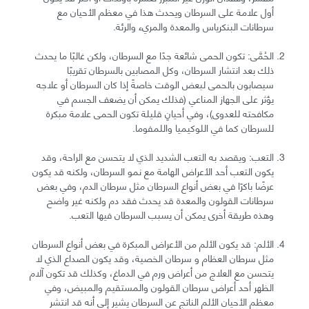
أول علامة على السرطان ويحدث هذا في معظم الأحيان مع
سرطانات البنكرياس والمعدة والمريء والرئة.
الحُمَّى: تكون الحمى شائعة جدًا مع السرطان، ولكن غالبًا ما يحدث
ذلك بعد انتشار السرطان، وكل المصابين بالسرطان تقريبًا
سيصابون بالحمى لبعض الوقت خاصةً إذا كان السرطان أو علاجه
يؤثر على الجهاز المناعي (فذلك يمكن أن يضعف الجسم في
مكافحته للعدوى)، وفي أحيانٍ قليلة تكون الحمى علامة مبكرة
للسرطان كما في اللوكيميا واللمفوما.
التعب: ويقصد به التعب الشديد الذي لا يتحسن مع الراحة، وقد
يكون التعب أحد الأعراض الهامة مع نمو السرطان، ولكنه قد يكون
عرضًا باكرًا في بعض أنواع السرطان مثل سرطان الدم، وفي بعض
سرطانات القولون والمعدة قد يحدث فقد دم ولكنه غير واضح
وهذه طريقة أخرى يمكن أن يسبب السرطان فيها التعب.
الألم: قد يكون الألم من الأعراض المبكرة في بعض أنواع السرطان
مثل سرطان العظام و سرطان الخصية، وقد يكون الصداع الذي لا
يتحسن مع العلاج من أعراض ورم في الدماغ، وكذلك قد تكون آلام
الظهر أحد أعراض سرطان القولون والمستقيم والمبيض، وفي
معظم الأحيان الألم الناتج عن السرطان يشير إلى أنه قد انتشر