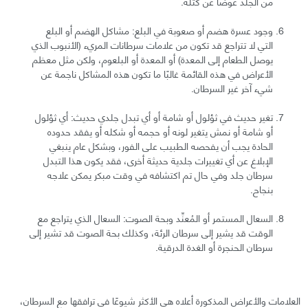
من الجلد عوضًا عن كتلة.
وجود عسرة هضم أو صعوبة في البلع: مشاكل الهضم أو البلع
التي لا تتراجع قد تكون من علامات سرطانات المريء (الأنبوب الذي
يوصل الطعام إلى المعدة) أو المعدة أو البلعوم، ولكن مثل معظم
الأعراض في هذه القائمة غالبًا ما تكون هذه المشاكل ناجمة عن
شيء آخر غير السرطان.
تغير حديث في ثؤلول أو شامة أو أي تبدل جلدي حديث: أي ثؤلول
أو شامة أو نمش يتغير لونه أو حجمه أو شكله أو يفقد حدوده
الحادة يجب أن يفحصه الطبيب على الفور، وبشكل عام ينبغي
الإبلاغ عن أي تغييرات جلدية حديثة أخرى، فقد يكون هذا التبدل
سرطان جلد وفي حال تم اكتشافه في وقت مبكر يمكن علاجه
بنجاح.
السعال المستمر أو المُعنِّد وبحة الصوت: السعال الذي يتراجع مع
الوقت قد يشير إلى سرطان الرئة، وكذلك بحة الصوت قد تشير إلى
سرطان الحنجرة أو الغدة الدرقية.
العلامات والأعراض المذكورة أعلاه هي الأكثر شيوعًا في ترافقها مع السرطان،