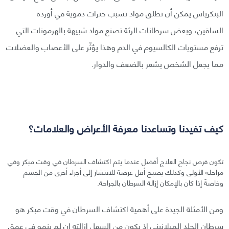
البنكرياس يمكن أن تطلق مواد تسبب خثرات دموية في أوردة
الساقين، وبعض سرطانات الرئة تصنع مواد شبيهة بالهرمونات التي
ترفع مستويات الكالسيوم في الدم وهذا يؤثّر على الأعصاب والعضلات
مما يجعل الشخص يشعر بالضعف والدوار.
كيف تفيدنا وتساعدنا معرفة الأعراض والعلامات؟
تكون فرص نجاح العلاج أفضل عندما يتم اكتشاف السرطان في وقت مبكر وفي
مراحله الأولى وكذلك يصبح أقل عرضة للانتشار إلى أجزاء أخرى من الجسم
وخاصةً إذا كان بالإمكان إزالة السرطان بالجراحة.
ومن الأمثلة الجيدة على أهمية اكتشاف السرطان في وقت مبكر هو
سرطان الجلد الميلانيني إذ يكون من السهل إزالته إن لم ينمو في عمق