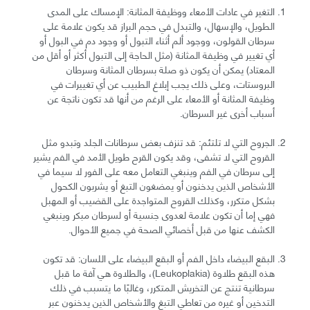
التغير في عادات الأمعاء ووظيفة المثانة: الإمساك على المدى
الطويل، والإسهال، والتبدل في حجم البراز قد يكون علامة على
سرطان القولون، ووجود ألم أثناء التبول أو وجود دم في البول أو
أي تغيير في وظيفة المثانة (مثل الحاجة إلى التبول أكثر أو أقل من
المعتاد) يمكن أن يكون ذو صلة بسرطان المثانة وسرطان
البروستات، وعلى ذلك يجب إبلاغ الطبيب عن أي تغييرات في
وظيفة المثانة أو الأمعاء على الرغم من أنها قد تكون ناتجة عن
أسباب أخرى غير السرطان.
الجروح التي لا تلتئم: قد تنزف بعض سرطانات الجلد وتبدو مثل
القروح التي لا تشفى، وقد يكون القرح طويل الأمد في الفم يشير
إلى سرطان في الفم وينبغي التعامل معه على الفور لا سيما في
الأشخاص الذين يدخنون أو يمضغون التبغ أو يشربون الكحول
بشكل متكرر، وكذلك القروح المتواجدة على القضيب أو المهبل
فهي إما أن تكون علامة لعدوى جنسية أو لسرطان مبكر وينبغي
الكشف عنها من قبل أخصائي الصحة في جميع الأحوال.
البقع البيضاء داخل الفم أو البقع البيضاء على اللسان: قد تكون
هذه البقع طلاوة (Leukoplakia)، والطلاوة هي آفة ما قبل
سرطانية تنتج عن التخريش المتكرر، وغالبًا ما يتسبب في ذلك
التدخين أو غيره من تعاطي التبغ والأشخاص الذين يدخنون عبر