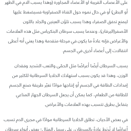
على الأعصاب القريبة أو الأعضاء المجاورة (وهذا يسبب آلام في الظهر
أو البطن) أو في حال نموه حول القناة الصفراوية فسيضغط عليها
ليمنع تدفق الصفراء وهذا يسبب تلوّن العينين والجلد باللون
الأصفر(اليرقان)، وعندما يسبب سرطان البنكرياس مثل هذه العلامات
والأعراض فإنه عادةً ما يكون في مرحلة متقدمة وهذا يعني أنه أعطى
انتقالات إلى أعضاء أخرى في الجسم.
يسبب السرطان أيضًا أعراضًا مثل الحمّى والتعب الشديد وفقدان
الوزن، وهذا قد يكون بسبب استهلاك الخلايا السرطانية للكثير من
إمدادات الطاقة في الجسم أو إنتاجها موادًا تغيّر طريقة صنع الجسم
للطاقة من الطعام، كما يمكن أن يجعل السرطان الجهاز المناعي
يتفاعل بطرق تتسبب بهذه العلامات والأعراض.
في بعض الأحيان، تطلق الخلايا السرطانية موادًا في مجرى الدم تسبب
أعراضًا لا تُربَط عادةً بالسرطان، على سبيل المثال؛ بعض أنواع سرطان