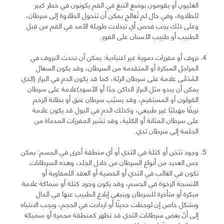
الغليون أو يقومون بوضع التبغ في الفم يكونون في خطر كبير
للطلاوة، وفي حال لم تُعالج يمكن أن تتحول الطلاوة إلى سرطان،
وعلى ذلك يجب فحص أي تبدلات طويلة الأمد في الفم من قبل
الطبيب أو طبيب الأسنان على الفور.
نزوف أو مفرزات دموية غير اعتيادية: يمكن أن تحدث النزوف في
المراحل المبكرة أو المتقدمة من السرطان، وقد يكون السعال
المُدَمَّى علامة على سرطان الرئة، كما قد يكون الدم في البراز (الذي
يمكن أن يبدو مثل البراز الداكن جدًا أو الأسود)علامة على سرطان
القولون أو المستقيم، وقد يسبّب سرطان عنق أو بطانة الرحم
نزيفًا مهبليًا غير طبيعي، وكذلك الدم في البول قد يكون علامة
على سرطان المثانة أو الكلية، وقد تشير المفرزات المدماة من
الحلمة إلى سرطان ثدي.
وجود تثخن أو كتلة في الثدي أو أي منطقة أخرى في الجسم: يمكن
جس العديد من أنواع السرطان من خلال الجلد، وهذه السرطانات
تكون في الغالب في الثدي أو الخصية أو العقد اللمفاوية أو
الأنسجة الرخوة في الجسم، وقد يكون وجود كتلة أو سماكة علامة
مبكرة أو متأخرة للسرطان وينبغي إبلاغ الطبيب عنها في الحال
وبشكل خاص إن لوحظت حديثًا أو ازدادت في الحجم، ويجب الانتباه
إلى أنّ بعض سرطانات الثدي قد تظهر كمنطقة محمرة أو سميكة