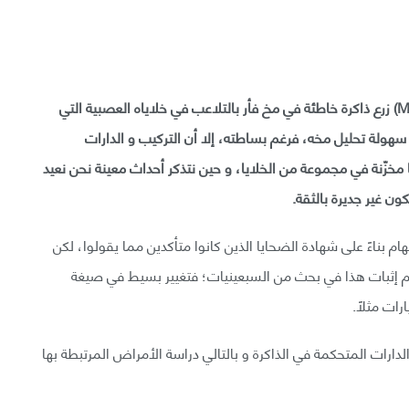
استطاع باحثون من معهد ماساشوستس للتكنولوجيا (MIT) زرع ذاكرة خاطئة في مخ فأر بالتلاعب في خلاياه العصبية التي
سهولة تحليل مخه، فرغم بساطته، إلا أن التركيب و الدارات
نا مخزّنة في مجموعة من الخلايا، و حين نتذكر أحداث معينة
نحن نعيد
ون غير جديرة بالثقة.
ام بناءً على شهادة الضحايا الذين كانوا متأكدين مما يقولوا، لكن
ت الإدانة لاحقًا. و تم إثبات هذا في بحث من السبعينيات؛ فتغيير بسيط في صيغة
ات مثلاً.
دارات المتحكمة في الذاكرة و بالتالي دراسة الأمراض المرتبطة بها