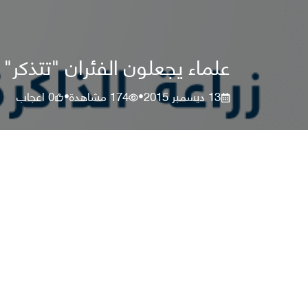
علماء يجعلون الفئران "تتذكر
13 ديسمبر 2015
174
مشاهدة
0
اعجاب
•
•