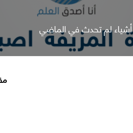
" أشياء لم تحدث في الماضي
مق