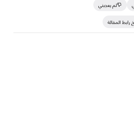
ي
لم يعجبني
 رابط المقالة