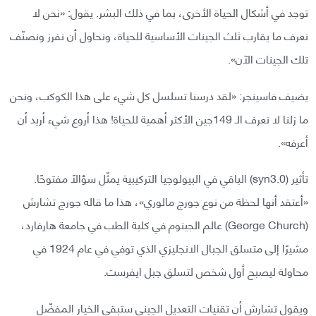
توجد في أشكال الحياة الأخرى، بما في ذلك البشر. يقول: «نحن لا
نعرف ما يقارب ثلث الجينات الأساسية للحياة، ونحاول أن نفرز ونصنّف
تلك الجينات الآن».
يضيف فاسينجر: «لقد درسنا تسلسل كل شيء على هذا الكوكب، ونحن
ما زلنا لا نعرف الـ 149جين الأكثر أهمية للحياة! هذا أروع شيء أريد أن
أعرفه».
تأثير (syn3.0) الباقي في البيولوجيا التركيبية يمثّل سؤالًا مفتوحًا.
«أعتقد أنها لحظة من نوع جورج مالوري»، هذا ما قاله جورج تشارش
(George Church) عالم الجينوم في كلية الطب في جامعة هارفارد،
مشيرًا إلى متسلق الجبال الانجليزي الذي توفي في عام 1924 في
محاولة ليصبح أول شخص لتسلق جبل ايفرست.
ويقول تشارش أن تقنيات التعديل الجيني ستبقى الخيار المفضّل