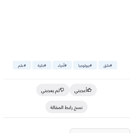
#
خلق
#
بيولوجيا
#
أحياء
#
خلية
#
علم
أعجبني
لم يعجبني
نسخ رابط المقالة