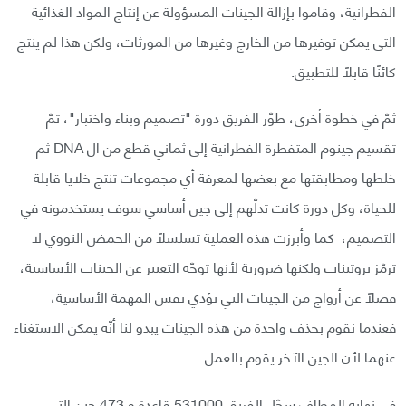
الفطرانية، وقاموا بإزالة الجينات المسؤولة عن إنتاج المواد الغذائية
التي يمكن توفيرها من الخارج وغيرها من المورثات، ولكن هذا لم ينتج
كائنًا قابلًا للتطبيق.
ثمّ في خطوة أخرى، طوّر الفريق دورة "تصميم وبناء واختبار"، تمّ
تقسيم جينوم المتفطرة الفطرانية إلى ثماني قطع من ال DNA ثم
خلطها ومطابقتها مع بعضها لمعرفة أي مجموعات تنتج خلايا قابلة
للحياة، وكل دورة كانت تدلّهم إلى جين أساسي سوف يستخدمونه في
التصميم، كما وأبرزت هذه العملية تسلسلًا من الحمض النووي لا
ترمّز بروتينات ولكنها ضرورية لأنها توجّه التعبير عن الجينات الأساسية،
فضلًا عن أزواج من الجينات التي تؤدي نفس المهمة الأساسية،
فعندما نقوم بحذف واحدة من هذه الجينات يبدو لنا أنّه يمكن الاستغناء
عنهما لأن الجين الآخر يقوم بالعمل.
في نهاية المطاف سجّل الفريق 531000 قاعدة و 473 جين التي