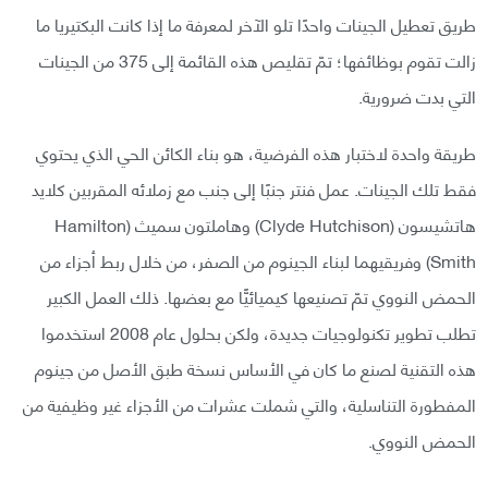
طريق تعطيل الجينات واحدًا تلو الآخر لمعرفة ما إذا كانت البكتيريا ما
زالت تقوم بوظائفها؛ تمّ تقليص هذه القائمة إلى 375 من الجينات
التي بدت ضرورية.
طريقة واحدة لاختبار هذه الفرضية، هو بناء الكائن الحي الذي يحتوي
فقط تلك الجينات. عمل فنتر جنبًا إلى جنب مع زملائه المقربين كلايد
هاتشيسون (Clyde Hutchison) وهاملتون سميث (Hamilton
Smith) وفريقيهما لبناء الجينوم من الصفر، من خلال ربط أجزاء من
الحمض النووي تمّ تصنيعها كيميائيًّا مع بعضها. ذلك العمل الكبير
تطلب تطوير تكنولوجيات جديدة، ولكن بحلول عام 2008 استخدموا
هذه التقنية لصنع ما كان في الأساس نسخة طبق الأصل من جينوم
المفطورة التناسلية، والتي شملت عشرات من الأجزاء غير وظيفية من
الحمض النووي.