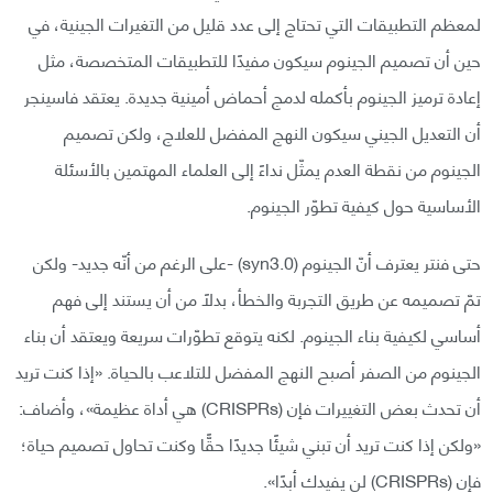
لمعظم التطبيقات التي تحتاج إلى عدد قليل من التغيرات الجينية، في
حين أن تصميم الجينوم سيكون مفيدًا للتطبيقات المتخصصة، مثل
إعادة ترميز الجينوم بأكمله لدمج أحماض أمينية جديدة. يعتقد فاسينجر
أن التعديل الجيني سيكون النهج المفضل للعلاج، ولكن تصميم
الجينوم من نقطة العدم يمثّل نداءً إلى العلماء المهتمين بالأسئلة
الأساسية حول كيفية تطوّر الجينوم.
حتى فنتر يعترف أنّ الجينوم (syn3.0) -على الرغم من أنّه جديد- ولكن
تمّ تصميمه عن طريق التجربة والخطأ، بدلًا من أن يستند إلى فهم
أساسي لكيفية بناء الجينوم. لكنه يتوقع تطوّرات سريعة ويعتقد أن بناء
الجينوم من الصفر أصبح النهج المفضل للتلاعب بالحياة. «إذا كنت تريد
أن تحدث بعض التغييرات فإن (CRISPRs) هي أداة عظيمة»، وأضاف:
«ولكن إذا كنت تريد أن تبني شيئًا جديدًا حقًّا وكنت تحاول تصميم حياة؛
فإن (CRISPRs) لن يفيدك أبدًا».