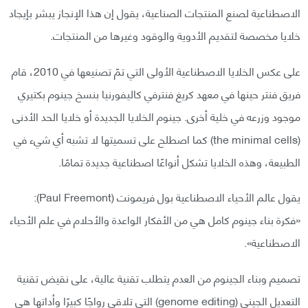
الاصطناعية لصنع المنتجات الصناعية، يقول إن هذا الإنجاز يبشر بإيجاد
خلايا مخصصة لتقديم الأدوية والوقود وغيرها من المنتجات.
على عكس الخلايا الاصطناعية الأولى التي تمّ تصنيعها في 2010، قام
فريق فنتر حينها في معهد كريغ فنترفي كاليفورنيا بنسخ جينوم بكتيري
موجود وزرعه في خلية أخرى. جينوم الخلايا الجديدة أو خلايا الحد الأدنى
(the minimal cells) كما اصطلح على تسميتها لا تشبه أي شيء في
الطبيعة، وهذه الخلايا تشكل أنواعًا اصطناعية جديدة تمامًا.
يقول عالم الأحياء الاصطناعية بول فريمونت (Paul Freemont):
«فكرة بناء جينوم كامل هي من الأفكار الواعدة والأحلام في علم الأحياء
الاصطناعية».
تصميم وبناء الجينوم من العدم يتطلب تقنية عالية، على نقيض تقنية
التعديل الجيني (genome editing) التي تلاقي رواجًا كبيرًا وأداتها هي