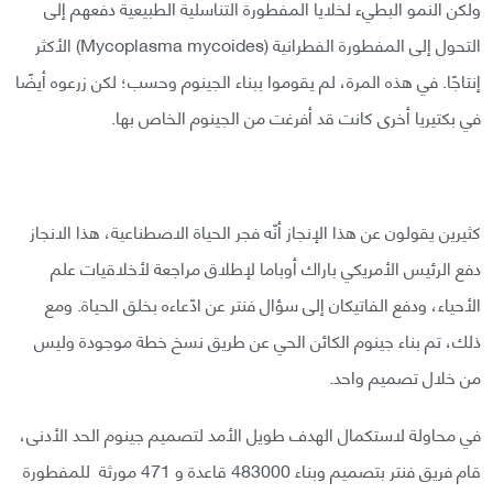
ولكن النمو البطيء لخلايا المفطورة التناسلية الطبيعية دفعهم إلى
التحول إلى المفطورة الفطرانية (Mycoplasma mycoides) الأكثر
إنتاجًا. في هذه المرة، لم يقوموا ببناء الجينوم وحسب؛ لكن زرعوه أيضًا
في بكتيريا أخرى كانت قد أفرغت من الجينوم الخاص بها.
كثيرين يقولون عن هذا الإنجاز أنّه فجر الحياة الاصطناعية، هذا الانجاز
دفع الرئيس الأمريكي باراك أوباما لإطلاق مراجعة لأخلاقيات علم
الأحياء، ودفع الفاتيكان إلى سؤال فنتر عن ادّعاءه بخلق الحياة. ومع
ذلك، تم بناء جينوم الكائن الحي عن طريق نسخ خطة موجودة وليس
من خلال تصميم واحد.
في محاولة لاستكمال الهدف طويل الأمد لتصميم جينوم الحد الأدنى،
قام فريق فنتر بتصميم وبناء 483000 قاعدة و 471 مورثة للمفطورة