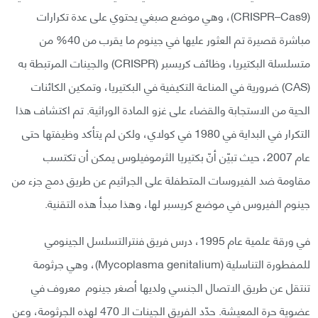
(CRISPR–Cas9)، وهي موضع صبغي يحتوي على عدة تكرارات
مباشرة قصيرة تم العثور عليها في جينوم ما يقرب من 40% من
متسلسلة البكتيريا، وظائف كريسبر (CRISPR) والجينات المرتبطة به
(CAS) ضرورية في المناعة التكيفية في البكتيريا، وتمكين الكائنات
الحية من الاستجابة والقضاء على غزو المادة الوراثية. تم اكتشاف هذا
التكرار في البداية في 1980 في كولاي، ولكن لم يتأكد وظيفتها حتى
عام 2007، حيث تبيّن أنّ بكتيريا الثرموفيلوس يمكن أن تكتسب
مقاومة ضد الفيروسات المتطفلة على الجراثيم عن طريق دمج جزء من
جينوم الفيروس في موضع كريسبر لها، وهذا مبدأ هذه التقنية.
في ورقة علمية عام 1995، درس فريق فنترالتسلسل الجينومي
للمفطورة التناسلية (Mycoplasma genitalium)، وهي جرثومة
تنتقل عن طريق الاتصال الجنسي ولديها أصغر جينوم معروف في
عضوية حرة المعيشة. حدّد الفريق الجينات الـ 470 لهذه الجرثومة، وعن