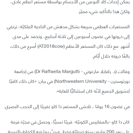
يمكن إحداث كلا النوعين من الأجسام بواسطة مستعر أعظم عادي،
ولكنّ هذا بالتأكيد شيء مميّز.
المستعرات العظمى سريعة بشكل مدهش من الناحية الفلكيّة، ترتقي
إلى ذروتها في غضون أسبوعين إلى ثلاثة أسابيع، وتخمد على مدى
أشهر. مع ذلك كان المستعر الأعظم (AT2018cow) أسرع من ذلك،
بالغًا ذروته خلال أيّام.
وقالت (د. رافايلا مارغوتي - Dr Raffaella Margutti) من (جامعة
نورثوسترن - Northwestern University) في بيان: «كان ذلك كافيًا
لتشويق الجميع لأنّه كان استثنائيًّا للغاية».
في غضون 16 يومًا ، تلاشى المستعر ذا كاو تقريبًا إلى الحجب البصري.
كان ذا كاو -بالمقاييس الكونيّة- قريبًا نسبيًّا، وحصل في مجرّة قزمة
على بعد 200 مليون سنة ضوئيّة فقط. قريبٌ بما فيه الكفاية بالنسبة