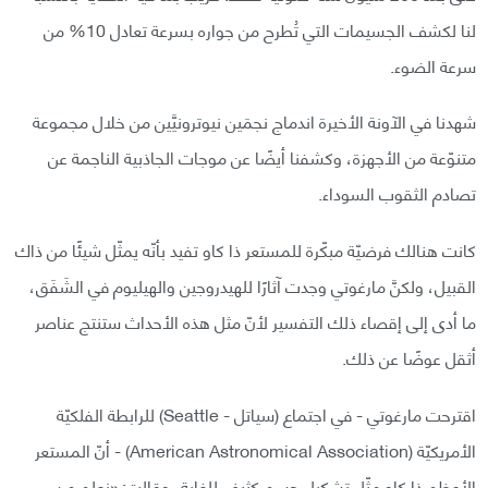
لنا لكشف الجسيمات التي تُطرح من جواره بسرعة تعادل 10% من
سرعة الضوء.
شهدنا في الآونة الأخيرة اندماج نجمَين نيوترونيَّين من خلال مجموعة
متنوّعة من الأجهزة، وكشفنا أيضًا عن موجات الجاذبية الناجمة عن
تصادم الثقوب السوداء.
كانت هنالك فرضيّة مبكّرة للمستعر ذا كاو تفيد بأنّه يمثّل شيئًا من ذاك
القبيل، ولكنَّ مارغوتي وجدت آثارًا للهيدروجين والهيليوم في الشَفَق،
ما أدى إلى إقصاء ذلك التفسير لأنّ مثل هذه الأحداث ستنتج عناصر
أثقل عوضًا عن ذلك.
اقترحت مارغوتي - في اجتماع (سياتل - Seattle) للرابطة الفلكيّة
الأمريكيّة (American Astronomical Association) - أنّ المستعر
الأعظم ذا كاو مثّل تشكيل جسم كثيف للغاية، وقالت: «نعلم من