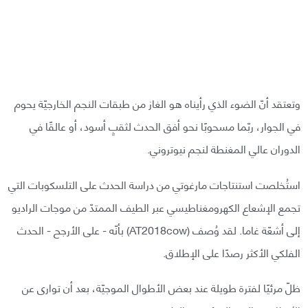
وتعتقد أنّ الضوء الذي رأيناه هو الغاز من طبقات النجم الخارجيّة يحوم
في الجوار، ربّما مسحوبًا نحو أفق الحدث لثقبٍ أسود، أو عالقًا في
الدوران عالي المغنطة لنجم نيوتروني.
استُخلصت استنتاجات مارغوتي من دراسة الحدث على التلسكوبات التي
تجمع الإشعاع الكهرومغناطيسي عبر الطيف الممتدّ من موجات الراديو
إلى أشعّة غاما. لقد وُصف (AT2018cow) بأنّه - على الأرجح - الحدث
الفلكي الأكثر رصدًا على الإطلاق.
ظلّ مرئيًا لفترة طويلة عند بعض الأطوال الموجيّة، بعد أن توارى عن