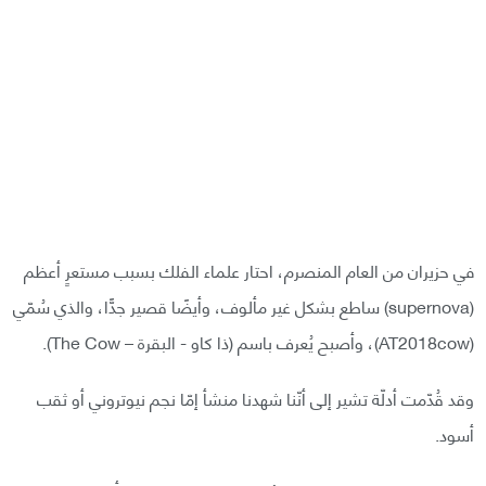
في حزيران من العام المنصرم، احتار علماء الفلك بسبب مستعرٍ أعظم
(supernova) ساطع بشكل غير مألوف، وأيضًا قصير جدًّا، والذي سُمّي
(AT2018cow)، وأصبح يُعرف باسم (ذا كاو - البقرة – The Cow).
وقد قُدّمت أدلّة تشير إلى أنّنا شهدنا منشأ إمّا نجم نيوتروني أو ثقب
أسود.