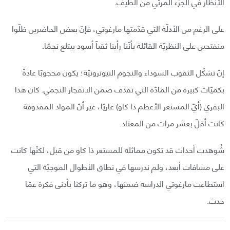
الأنظار في الجزء المرئي من الطيف.
على الرغم من الأدلّة التي قدّمتها مارغوتي، فإنّ بعض الحاضرين ظلّوا
منفتحين على النظريّة القائلة بأنّنا رأينا ثقباً أسود يبتلع نجمًا.
إنّ تشكّل الثقوب السوداء والنجوم النيوترونيّة؛ يكون محجوبًا عادةً
بكميّات كبيرة من المادّة التي تقذف ضمن الانفجار النجمي. كان هذا
البقري (أيّ المستعر الأعظم ذا كاو) عاريًا، غير أنّ المواد المقذوفة
كانت أقلّ بعشر مرات من المعتاد.
شُوهدت أحداث قد تكون مماثلة للمستعر ذا كاو من قبل، لكنّها كانت
على مسافات أبعد، ولم ندرسها في نطاق الأطوال الموجيّة التي
استطاعت مارغوتي الدراسة ضمنها، وهو ما تركنا بأدنى فكرة عمّا
حدث.