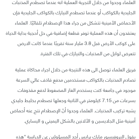
العلماء وجدوا من خلال التجربة العملية أنه عندما تصطدم المذنبات
الجليدية بالكواكب أو عندما تصطدم النيازك بالكواكب الجليدية فإن
الأحماض الأمينية تتشكل من جراء هذا الإصطدام تلقائيًا. العلماء
يعتقدون أن هذه العملية توفر قطعة إضافية في حل أحجية بداية الحياة
على كوكب الأرض قبل 3.8 مليار سنة تقريبًا عندما كانت الارض
تتعرض لوابل من المذنبات والنيازك في تلك الفترة.
فريق العلماء توصل الى هذه النتيجة من خلال اجراء محاكاة عملية
تصادم المذنبات بالكواكب مستخدمين مدفع قاذف عالي السرعة
موجود في جامعة كنت يستخدم الغاز المضغوط لدفع مقذوفات
بسرعات من 7.15 كيلومتر في الثانية وجعلها تصطدم بخليط جليدي
يشبه تركيب المذنبات. العلماء وجدوا أنّ الإصطدام نتج عنه أحماض
أمينية مثل الجلايسين و الألانين بالشكل اليميني و اليساري.
يقول البروفيسور مارك برايس أحد المسؤولين عن الدراسة "هذه