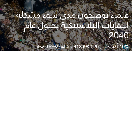
علماء يوضحون مدى سوء مشكلة
النفايات البلاستيكية بحلول عام
2040
10 أغسطس 2020
418
مشاهدة
0
اعجاب
•
•