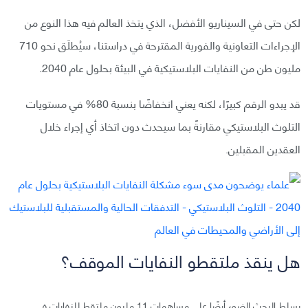
لكن حتى في السيناريو الأفضل، الذي يتخذ العالم فيه هذا النوع من
الإجراءات التعاونية والفورية المقترحة في دراستنا، سيُطلَق نحو 710
مليون طن من النفايات البلاستيكية في البيئة بحلول عام 2040.
قد يبدو الرقم كبيرًا، لكنه يعني انخفاضًا بنسبة 80% في مستويات
التلوث البلاستيكي مقارنةً بما سيحدث دون اتخاذ أي إجراء خلال
العقدين المقبلين.
هل ينقذ ملتقطو النفايات الموقف؟
يسلط البحث الضوء أيضًا على مساهمات 11 مليون ملتقط للنفايات في