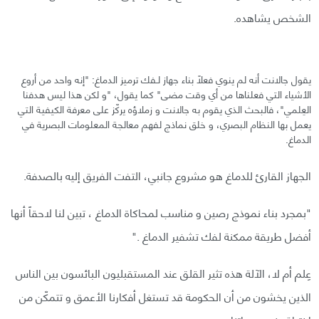
الشخص يشاهده.
يقول جالانت أنه لم ينوي فعلاً بناء جهاز لـفك ترميز الدماغ: "إنه واحد من أروع
الأشياء التي فعلناها من أي وقت مضى" كما يقول، "و لكن هذا ليس هدفنا
العِلمي"، فالبحث الذي يقوم به جالانت و زملاؤه يركّز على معرفة الكيفية التي
يعمل بها النظام البصري، و خلق نماذج لفهم معالجة المعلومات البصرية في
الدماغ.
الجهاز القارئ للدماغ هو مشروع جانبي، التفت الفريق إليه بالصدفة.
"بمجرد بناء نموذج رصين و مناسب لمحاكاة الدماغ ، تبين لنا لاحقاً أنها
أفضل طريقة ممكنة لفك تشفير الدماغ ."
عِلم أم لا، الآلة هذه تثير القلق عند المستقبليون البائسون بين الناس
الذين يخشون من أن الحكومة قد تستغل أفكارنا الأعمق و تتمكّن من