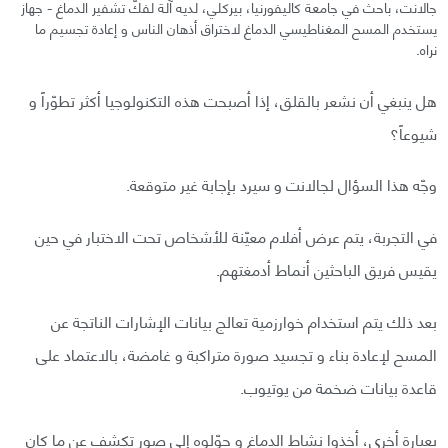
جالانت، باحث في جامعة كاليفورنيا، بيركلي، لديه آلة لفكّ تشفير الدماغ - جهاز
يستخدم المسح المغناطيسي الدماغ لاختراق أذهان الناس و إعادة تجسيم ما
نراه.
هل ينبغي أن نشعر بالقلق، إذا أصبحت هذه التكنولوجيا أكثر تطوّراً و
شيوعاً؟
وجّه هذا السؤال لجالانت و سيرد بإجابة غير متوقعة.
في التجربة، يتم عرض أفلام معيّنة للأشخاص تحت الاختبار في حين
يقيس فريق الباحثين أنماط أدمغتهم.
بعد ذلك يتم استخدام خوارزمية تعالج بيانات الإشارات الناتجة عن
المسح لإعادة بناء و تجسيد صورة متراكبة و غامضة، بالاعتماد على
قاعدة بيانات ضخمة من يوتيوب.
بعبارة أخرى، أخذوا نشاط الدماغ و حوّلوه إلى صور تكشف عن ما كان