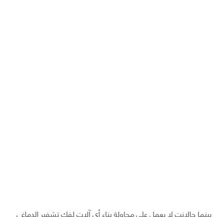
بينما جالانت لا يعمل على محاولة بناء أي آلات لفك تشفير الدماغ ،