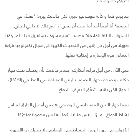
اختراق خصوصياتنا.
قد يبدو هذا و كأنه خوف غير مبرر، لكن جالانت يبرره: "فعلاً، في
الحقيقة أنا أيضاً أجد أننا يجب أن نقلق"، "مع ذلك لا داعي للقلق
للسنوات الـ 50 القادمة" فحسب تعبيره سوف يستغرق هذا الأمر وقتاً
طويلاً من أجل حل إثنين من التحديات الكبيرة في مجال تكنولوجيا قراءة
الدماغ : قوة الإشارة و إمكانية نقلها.
حتى الآن، من أجل قراءة أفكارك، يحتاج جالانت بأن يدخلك تحت جهاز
مكلف و ضخم، جهاز التصوير بالرنين المغناطيسي الوظيفي (fMRI)،
الجهاز الذي يقيس تدفّق الدم في الدماغ .
بينما جهاز الرنين المغناطيسي الوظيفي هو من أفضل الطرق لقياس
نشاط الدماغ ، ما زال ليس مثالياً، كما أنه ليس محمولاً/متحرّكاً.
الأدوات في جهاز الرنين المغناطيسي الوظيفي لا تتحرك، و الأجهزة