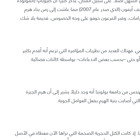
عام 69 قبل الميلاد) عاشت في زمن أقرب إلى اختراع هاتف آيفون (الذي صدر عام 2007) مما عاشت إلى زمن بناء هرم
 فهناك العديد من نظريات المؤامرة التي تزعم أنه أقدم بكثير
ا، أو حتى –بحسب بعض الادعاءات– بواسطة كائنات فضائية.
س من جامعة بولونيا أنه وجد دليلًا يشير إلى أن هرم الجيزة
لتي أصابت بنية الهرم بفعل العوامل الجوية.
ئها. إذ كانت الكتل الحجرية الضخمة التي نراها الآن مغطاة في الأصل