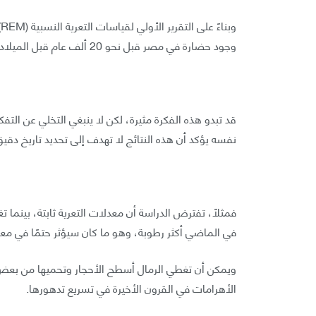
و
وجود حضارة في مصر قبل نحو 20 ألف عام قبل الميلاد كانت قادرة – على الأقل – على بناء هرم بحجم هرم خوفو.
قد تبدو هذه الفكرة مثيرة، لكن لا ينبغي التخلي عن التفكي
نفسه يؤكد أن هذه النتائج لا تهدف إلى تحديد تاريخ دقيق
فمثلًا، تفترض الدراسة أن معدلات التعرية ثابتة، بينما 
في الماضي أكثر رطوبة، وهو ما كان سيؤثر حتمًا في معد
ويمكن أن تغطي الرمال أسطح الأحجار وتحميها من بعض 
الأهرامات في القرون الأخيرة في تسريع تدهورها.