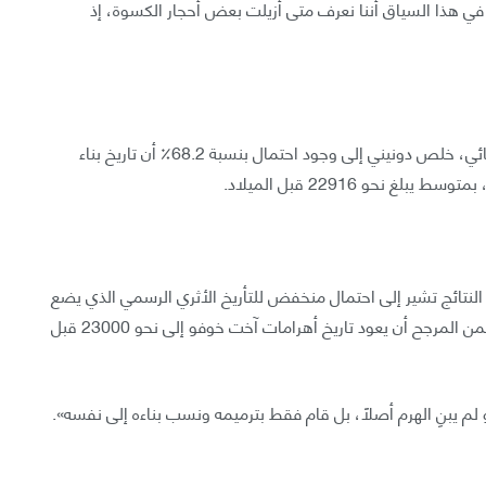
في هذا السياق أننا نعرف متى أُزيلت بعض أحجار الكسوة، إذ
وبعد تحليل آثار التجوية على الهرم باستخدام نموذج إحصائي، خلص دونيني إلى وجود احتمال بنسبة 68.2٪ أن تاريخ بناء
 النتائج تشير إلى احتمال منخفض للتأريخ الأثري الرسمي الذي يضع
بناء الهرم نحو عام 2560 قبل الميلاد. ولهذه الأسباب، فمن المرجح أن يعود تاريخ أهرامات آخت خوفو إلى نحو 23000 قبل
 يبنِ الهرم أصلًا، بل قام فقط بترميمه ونسب بناءه إلى نفسه».