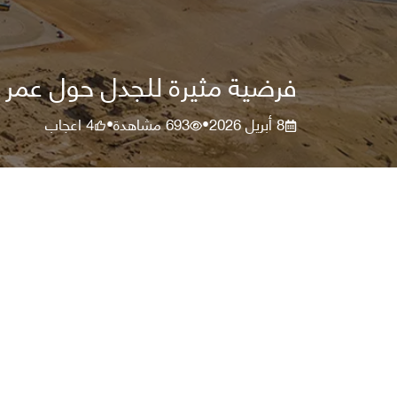
فرضية مثيرة للجدل حول عمر ال
8 أبريل 2026
693
مشاهدة
4
اعجاب
•
•