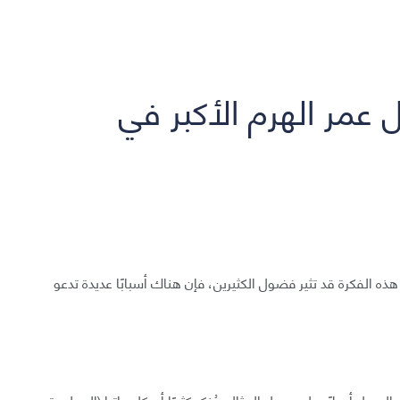
عمر الهرم الأكبر في
ذه الفكرة قد تثير فضول الكثيرين، فإن هناك أسبابًا عديدة تدعو
لسهل أصلًا. على سبيل المثال، يُذكر كثيرًا أن كليوباترا (المولودة