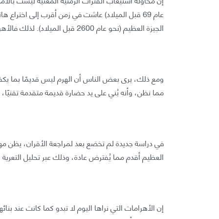
الجيزة العظيم (نحو عام 2600 قبل الميلاد). لذلك فالأهرامات، وقبر الفرعون خوفو على وجه الخصوص، قديمة بلا شك.
ومع ذلك، يرى بعض الناس أن الهرم ليس قديمًا بما يكفي.
مما نظن، وأنه بُني على يد حضارة قديمة متقدمة تقنيً
في دراسة جديدة لم تخضع بعد لمراجعة الأقران، يظن مهند
العظيم أقدم مما يُفترض عادة، وذلك عبر تحليل التعرية ا
إن الأهرامات التي نراها اليوم لا تبدو كما كانت عند بنا