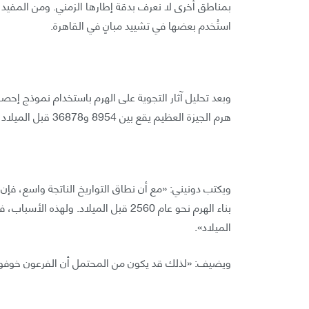
بمناطق أخرى لا نعرف بدقة إطارها الزمني. ومن المفيد 
استُخدم بعضها في تشييد مبانٍ في القاهرة.
هرم الجيزة العظيم يقع بين 8954 و36878 قبل الميلاد، بمتوسط يبلغ نحو 22916 قبل الميلاد.
ويكتب دونيني: «مع أن نطاق التواريخ الناتجة واسع، فإن
الميلاد».
ويضيف: «لذلك قد يكون من المحتمل أن الفرعون خوفو لم