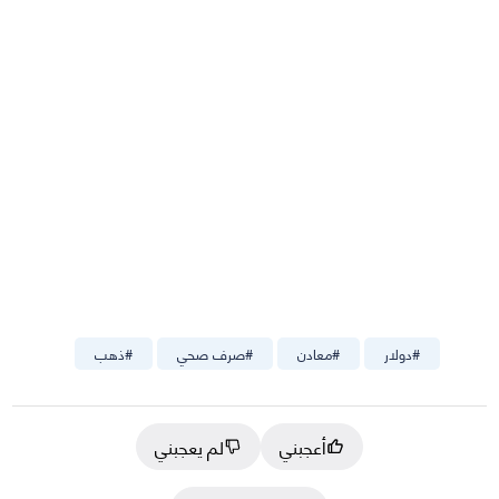
#
دولار
#
معادن
#
صرف صحي
#
ذهب
أعجبني
لم يعجبني