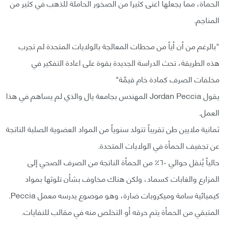
الحمأة، مما يجعلها اغنى كثيراً من الصخور الحاملة للذهب في كثير من
المناجم.
"بالرغم من أن أياً من محطات المعالجة بالولايات المتحدة لم تجرب
هذه الطريقة، تحث الدراسة الجديدة بقوة على اعادة التفكير في
مخلفات الصرف كمادة خام قيمَّة"
يقول Jordan Peccia المهندس بجامعة يال والذي لم يساهم في هذا
العمل.
ثمانية ملايين طن تقريباً تتولد سنوياً من المواد العضوية الصلبة الناتجة
عن تجفيف الحمأة في الولايات المتحدة.
حالياً يُنقل حوالي ٦٠٪ من الحمأة الناتجة من الصرف الصحي إلى
المزارع والغابات كسماد، ولكن هناك مخاوف بشأن تلوثها بمواد
كيميائية سامة وميكروبات ضارة، وهو موضوع يدرسه معمل Peccia.
المتبقي من الحمأة يتم حرقه أو التخلص منه في مقالب للنفايات.