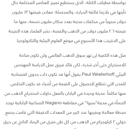
بواسطة مطياف الكتلة، الذي يستطيع تمييز العناصر المختلفة حال
تأينها في بلازما فائقة الحرارة، والمحصلة: معادن قيمتها ١٣ مليون
دولار سنوياً من مخلفات مدينة بعدد سكان مليون نسمة، منها ما
قيمته ٢.٦ مليون دولار من الذهب والفضة، نشر العلماء هذه النتيجة
على الانترنت هذا الأسبوع في موقع العلوم البيئية والتكنولوجيا.
مثل هذه الكمية لن تهز سوق الذهب العالمي ولن تكون متاحة
للاستخراج حتى آخر شذرة، لكن قائد فريق عمل الدراسة المهندس
البيئي Paul Westerhoff يقول أنها قد تكون ذات جدوى اقتصادية
للمدن التي تتطلع للحصول على القيمة من أشياء قد يكون التخلص
منها مكلفاً. مدينة وحيدة في اليابان بالفعل حاولت استخراج الذهب من
الحمأة في مدينة"سيوا" في مقاطعة Nagano الصناعية اليابانية توجد
محطة معالجة وبقربها عدد كبير من المعدات الدقيقة التي قامت بجمع
حولي ٢ كيلوجرام من الذهب من كل طن متري من الرماد الناتج عن حرق