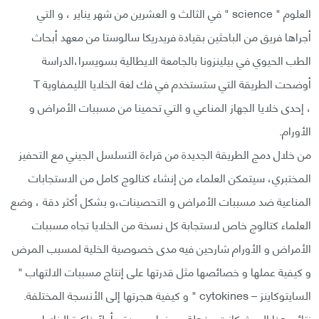
العلوم " science " في الثالث و العشرين من شهر يناير ، و التي
أجراها فريق من الباحثين بقيادة فريدريكا سالوستا من معهد أبحاث
الطب الحيوي في بيلينزونا بالجامعة الايطالية بسويسرا،الدراسة
أوضحت الطريقة التي ستستخدم في فك لغة الخلايا الليمفاوية T
، إحدى خلايا الجهاز المناعي و التي تحمينا من مسببات الأمراض و
الأورام.
من خلال دمج الطريقة الجديدة من قراءة التسلسل الجيني مع التحفيز
المختبري، سيتمكن العلماء من إنشاء كتالوج كامل من الاستجابات
المناعية ضد مسببات الأمراض و التحصينات،و بشكل أكثر دقة ، وضع
العلماء كتالوج خاص لاستجابة كل نسخة من الخلايا تجاه مسببات
الأمراض و الأورام شارحين فيه مدى خصوصية الخلية لمسبب المرض
و كيفية عملها و خصائصها مثل قدرتها على إنتاج مسببات الالتهاب "
السايتوكاينز – cytokines " و كيفية هجرتها إلى الأنسجة المختلفة.
نتائج هذا البحث كانت مذهلة من نواحي عدة ، أولاً ذاكرة الخلايا