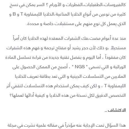
كالفيروسات،الطفيليات،الفطريات و الأورام ؟ السر يمكن في نسخ
كثيرة من نوعين من أنواع الخلايا المناعية،الخلايا الليمفاوية T و B و
الذي يعمل كل نوع منهم على مستقبلات خاصة و محددة.
منذ عدة أعوام مضت،فك الشفرات المعقدة لهذه الخلايا كان أمراً
مستحيلاً ،و ذلك لأن حجر رشيد أو مفتاح ترجمة و فهم هذه الشفرات
كان مفقوداً ، أما اليوم و بفضل تقنية جديدة من قراءة تسلسل المادة
الوراثية و التي تسمى " NGS " ، أصبح من الممكن الحصول على
الملايين من التسلسلات الجينية و التي تعد بطاقة تعريف للخلايا
الليمفاوية T ، و لكن كيف يمكن استخدام هذه التسلسلات لتقفي أثر
التخصص الدقيق لكل نسخة من هذه الخلايا و كيفية أدائها لعملها؟
الاكتشاف ..
هذا السؤال تمت الإجابة عنه مؤخراً في مقاله علمية نشرت في مجلة