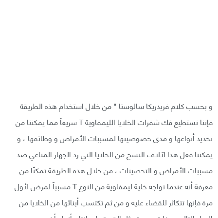
و بحسب كلام فريدريكا سالوستا " من خلال استخدام هذه الطريقة
فإننا نستطيع فك شفرات الخلايا الليمفاوية T سريعاً مما يمكننا من
تحديد أنواعها و مدى خصوصيتها لمسببات الأمراض و وظائفها ، و
يمكننا فعل هذا لآلاف النسخ من الخلايا التي رد الجهاز المناعي ضد
مسببات الأمراض و التحصينات ، من خلال هذه الطريقة تمكنّا من
معرفة أنه عندما تواجه خلية ليمفاوية من النوع T مسبباً لمرض لأول
مرة فإنها تتكاثر للقضاء عليه و من ثم تكتسب أبنائها من الخلايا من
الجيل التالي صفات جديدة مثل القدرة على إنتاج أنواع أخرى من