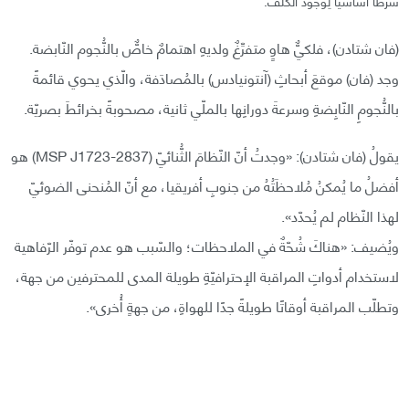
شرطًا أساسيًّا لِوجود الكلف.
(فان شتادن)، فلكيٌّ هاوٍ متفرِّغٌ ولديهِ اهتمامٌ خاصٌّ بالنُّجوم النّابضة.
وجد (فان) موقعَ أبحاثِ (آنتونيادس) بالمُصادَفة، والّذي يحوي قائمةً
بالنُّجومِ النّابِضةِ وسرعةَ دورانِها بالملّي ثانية، مصحوبةً بخرائطَ بصريّة.
يقولُ (فان شتادن): «وجدتُ أنّ النّظامَ الثُّنائيّ (MSP J1723-2837) هو
أفضلُ ما يُمكنُ مُلاحظَتُهُ من جنوبِ أفريقيا، مع أنّ المُنحنى الضوئيّ
لهذا النّظام لم يُحدّد».
ويُضيف: «هناكَ شُحّةٌ في الملاحظات؛ والسّبب هو عدم توفّر الرّفاهية
لاستخدام أدواتِ المراقبة الإحترافيّةِ طويلة المدى للمحترفين من جهة،
وتطلّب المراقبة أوقاتًا طويلةً جدًا للهواةِ، من جهةٍ أُخرى».