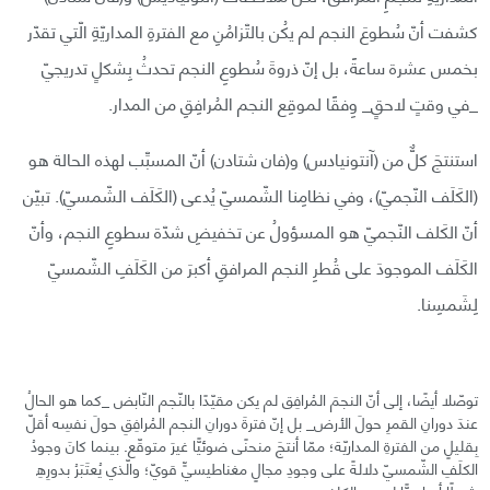
كشفت أنّ سُطوعَ النجم لم يكُن بالتّزامُنِ مع الفترةِ المداريّةِ الّتي تقدّر
بخمس عشرة ساعةً، بل إنّ ذروةَ سُطوعِ النجم تحدثُ بِشكلٍ تدريجيّ
_في وقتٍ لاحقٍ_ وِفقًا لموقِع النجم المُرافِقِ من المدار.
استنتجَ كلٌّ من (آنتونيادس) و(فان شتادن) أنّ المسبِّب لهذه الحالة هو
(الكَلَف النّجميّ)، وفي نظامِنا الشّمسيّ يُدعى (الكَلَف الشّمسيّ). تبيّن
أنّ الكَلف النّجميّ هو المسؤولُ عن تخفيضِ شدّة سطوعِ النجم، وأنّ
الكَلَف الموجودَ على قُطرِ النجم المرافقِ أكبرَ من الكَلَفِ الشّمسيّ
لِشَمسِنا.
توصّلا أيضًا، إلى أنّ النجمَ المُرافِق لم يكن مقيّدًا بالنّجم النّابض _كما هو الحالُ
عندَ دورانِ القمرِ حولَ الأرض_ بل إنّ فترةَ دورانِ النجم المُرافِقِ حولَ نفسِه أقلّ
بِقليلٍ من الفترةِ المداريّة؛ ممّا أنتجَ منحنًى ضوئيًّا غيرَ متوقّع. بينما كانَ وجودُ
الكلَفِ الشّمسيّ دلالةً على وجودِ مجالٍ مغناطيسيٍّ قويّ؛ والّذي يُعتَبَرُ بدورِهِ