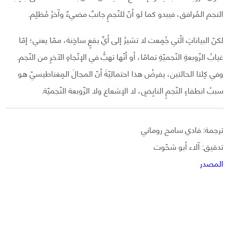
النجم المُرافق، فيبدو كما لو أنّ للنّجمِ جانبٌ مضيءٌ وآخرُ مُظلِم.
لكنّ البياناتِ الّتي جُمِعت لا تشيرُ إلى أيِّ بقعٍ ساخِنة، ممّا يعني؛ إمّا
غيابُ الزّوبعةِ النّجميّةِ تمامًا، أو أنّها تهبُّ في الإتّجاهِ الآخرِ من النّجم.
وفي كِلتا الحالتين، يفرضُ هذا احتماليّةَ أنّ المجالَ المِغناطيسيّ هو
سببُ انطفاءِ النّجمِ النابِضِ، لا الإشعاع ولا الزّوبعة النّجميّة.
ترجمة: فادي سامح روماني
تدقيق: آلاء أبو شحّوت
المصدر