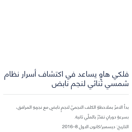
فلكي هاوٍ يساعد في اكتشاف أسرار نظام
شمسي ثنائي لنجم نابض
بدأ الامرُ بملاحظةِ الكلف النجميّ لنجمٍ نابضٍ مع نجمِهِ المرافق،
بسرعةِ دورانٍ تقدّرُ بالملّي ثانية.
التاريخ: ديسمبر/كانون الاول 8–2016