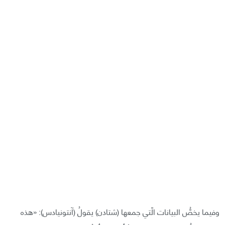
وفيما يخصُّ البيانات الّتي جمعها (شتادن) يقولُ (آنتونيادس): «هذه