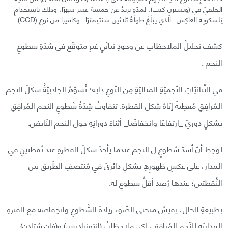
الخلفيّ في (ويسترن كيب)، لمدّةٍ تزيدُ عن خمسة عشر شهرًا، وذلك باستخدامِ
تِلسكوبِه العاكِس _الّذي يبلُغُ طولُهُ ثلاثين سنتيمترًا_ وكاميرا من نوعِ (CCD).
كشفَ تحليلُ الملاحظاتِ عن وجودِ تبايُنٍ غيرِ متوقّع في شدّةِ سطوعِ
النجم .
في الثّنائيّاتِ النّجميّةِ المثاليّةِ مِن النّوعِ ذاتِه؛ تُشوّهُ الجاذبيّةُ شكلَ النجم
المُرافِقِ مُعطِيَةً إيّاهُ شكلَ القَطرة. تتفاوتُ شِدّةُ سُطوعِ النجم المُرافِقِ
بشكلٍ دوريّ _ارتفاعًا وانخفاضًا_ أثناءَ دورانِهِ حولَ النجم النّابض.
لوحِظ أنّ أشدّ سُطوعٍ ل النجم عندما يأخذَ شكلَ القطرةِ عند نُقطتينِ في
المدار، على عكسِ ظهورِهِ بشكلٍ دائريّ في مُنتصفِ الطّريق بين
النُّقطتين؛ عندها رُصد أقلُّ سطوعٍ له.
بطبيعةِ الحال، يقيسُ منحنى الضّوء زيادةَ السُّطوعِ وانخِفاضه مع الفترةِ
المداريّةِ للنّجمِ المُرافق، لكن ملاحظاتُ (انتونياديس) و(فان شتادن)