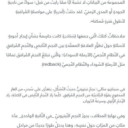
المجموعةُ من البياناتِ لا تشبهُ أيًا ممّا رأيتُ من قبل؛ سواءٌ من ناحيةِ
الجودةِ أو المدى الزمنيّ. لقد حثثتُ (آندريا) على مواصلةِ المُراقبةِ
لأطولِ فترةٍ مُمكنة».
ملاحظاتٌ كَتلكَ الّتي جمعَها (شتادن) كانت حاسِمةً بشأنِ إيجادِ أجوبةٍ
لأسئلةٍ حولَ تطوُّرِ العلاقةِ المعقّدةِ بين النجم النّابضِ والنّجمِ المُرافقِ
في النّظامِ النّجميّ (الأرملة السوداء)؛ والّتي تبتلعُ النجمَ المُرافقَ تمامًا
مثلَ الأرملةِ السّوداء والنّظام النّجميّ (redback).
في سيناريو مثالي؛ نجمٌ نيترونيٌّ حديثُ التّشكُّل، يتغذّى علي سُحبٍ من الغازِ
المدفوعِ بقوّةِ الجّاذبيّةِ من النجم المُرافِقِ. كلّما زادَ النّجمُ النّابِض في الكتلةِ، زاد
الزّخمُ الزّاوي وسرعةُ الدّوران.
وفي نهايةِ المطاف، يدورُ النجم النّيترونيّ _في الثّانيةِ الواحدةِ_ عدّة
مئاتٍ من المرّاتِ حولَ نفسِه، وهنا يدخلُ طورًا جديدًا من مراحلِ