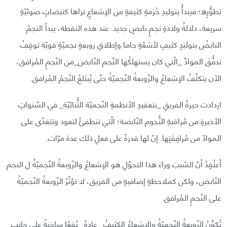
تطوُّرِه؛ فيبدأُ بتوليدِ حُزمةٍ كثيفةٍ من الإشعاعِ نراها كنبضاتٍ ضوئيّةٍ
سريعة، دلالةُ ولادةِ نجمٍ نابضٍ جديد. عند هذه النقطة، يبدأ النجمُ
النابضُ بتوليدٍ كثيفٍ لأشعّةِ جاما وإطلاقِ زوبعةٍ نجميّةٍ قويّة توقِفُ
تدفُّقَ الموادِّ _الّتي كان يستهلكُها النّجم النّابض_من النّجمِ المُرافق،
الآن يتكثّفُ الإشعاعُ والزّوبعةُ النّجميّةُ حتّى يُبتَلعُ النّجمُ المُرافق.
ازدادت حيرةُ الفريقِ _بتعقيدِ الأنظمةِ النّجميّة الثُّنائيّة_ في السّنواتِ
الأخيرةِ من مُراقبةِ النُّجوم النّابضة؛ الّتي تنطفئُ لتعود وتتغذّى على
الموادّ من مُرافِقَتِها. إنّ لها قدرةً على فعلِ ذلك عدةَ مرّات.
أعتُقِدُ أنّ السّببَ وراءَ هذا التحوّلِ هو الإشعاعُ والزّوبعةُ النّجميّةُ ل النجم
النّابض، ولكن كملاحظةٍ إضافيةٍ من الفريق، لا تؤثّرُ الزّوبعةُ النّجميّةُ
على النّجمِ المُرافق.
تُكوِّنُ الزّوبعةُ النّجميّةُ والإشعاعُ الكثيفُ _عادةً_ بُقعًا ساخنةً على جانِب