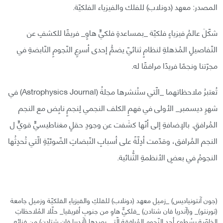
المصدر: معهد (دونلاب) للفلك والفيزياء الفلكيّة.
شكّلَ عالمُ فيزياءٍ فلكيّة _بمساعدةِ فلكيٍّ هاوٍ_ فريقًا للكشفِ عن
التّفاصيلِ المُذهلةِ لنظامٍ ثنائيّ يضمُّ إحدى أسرعِ النّجومِ النّابضةِ في
مجرّتنا ونجمًا فريدًا مرافقًا له.
تُعتبرُ ملاحظاتهما _الّتي ستُنشرها مجلةُ (Astrophysics Journal) في
شهرِ ديسمبر_ الأولى في فهمِ الكلف النجمي لِنجمٍ نابِض مع النجم
المُرافقِ. بالإضافةِ إلى أنّها كشَفت عن وجودِ حقلٍ مغناطيسيٍّ قويٍّ ل
النجم المُرافق، وقدّمت أدِلّةً على أسبابِ النّبضاتِ الضّوئيّةِ الّتي تُحدِثُها
النجومُ في بعضِ الأنظمةِ الثُّنائية.
(جون آنتونياديس) _زميل معهد (دونلاب) للفلكِ والفيزياءِ الفلكيّة وزميل جامعة
(تورنتو)_ و(آندريا فان شتادن) _فلكيٌّ هاوِ من جنوبِ أفريقيا_ حلّلا المُلاحظاتِ
الخاصّةِ بِسُطوعِ أحدِ النّجومِ المُرافِقة الّتي رصدها (آندريا فان شتادن) من فنائِه