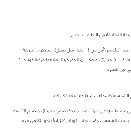
وبعد أكثر من 40 سنة -قطعت خلالهم المركبة نحو 17.7 مليار كيلومتر (أقل من 11 مليار ميل بقليل)- قد تكون المركبة
الفضائية الآن تقترب من حدود نظامنا الشمسيّ (نهاية الغلاف الشمسيّ)، ويمكن أن تلحق قريبًا بمثيلتها مركبة فوياجر 1
ي بين النجوم.
الشمسية والمجالات المغناطيسية بشكلٍ كبير.
ي مسيطرة (وهي غازاتٌ منتشرة جدًا ضمن مجرتنا)، وتصبح الأشعة
الكونية أيضًا أكثر انتشارًا نظرًا لتشتتها بشكلٍ أقل تدريجيًا بسبب الشمس، وقد سجّلت فوياجر 2 زيادةً بنحو 5٪ من هذه