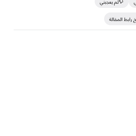
ي
لم يعجبني
 رابط المقالة