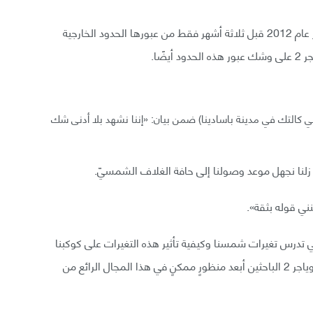
وهذا يشبه إلى حدٍّ كبير ما حصل لمركبة فوياجر 1 في أيار عام 2012 قبل ثلاثة أشهر فقط من عبورها الحدود الخارجية
ضًا.
 كالتك في مدينة باسادينا) ضمن بيان: «إننا نشهد بلا أدنى شك
 زلنا نجهل موعد وصولنا إلى حافة الغلاف الشمسيّ.
نني قوله بثقة».
أرض والتي تدرس تغيرات شمسنا وكيفية تأثير هذه التغيرات على كوكبنا
والكواكب الأخرى وعلى النظام الشمسي ككل، تعطي فوياجر 2 الباحثين أبعد منظورٍ ممكنٍ في هذا المجال الرائع من