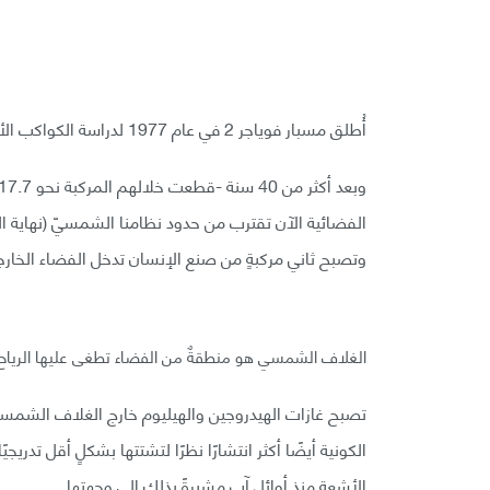
أُطلق مسبار فوياجر 2 في عام 1977 لدراسة الكواكب الأربعة العملاقة في النظام الشمسي.
وتصبح ثاني مركبةٍ من صنع الإنسان تدخل الفضاء الخارج
الغلاف الشمسي هو منطقةٌ من الفضاء تطغى عليها الرياح 
تصبح غازات الهيدروجين والهيليوم خارج الغلاف الشمس
الأشعة منذ أوائل آب مشيرةً بذلك إلى وجهتها.