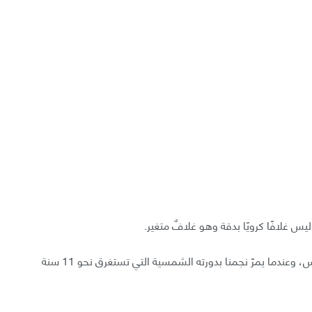
يس غلافًا كرويًا بدقة وهو غلافٌ متغير.
يعتمد ذلك بشكلٍ رئيسي على النشاط الصادر عن الشمس، وعندما يمرّ نجمنا بدورته الشمسية التي تستغرق نحو 11 سنة