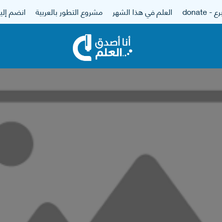
 - donate
العلم في هذا الشهر
مشروع التطور بالعربية
انضم إلين