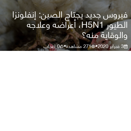
فيروس جديد يجتاح الصين: إنفلونزا
الطيور H5N1، أعراضه وعلاجه
والوقاية منه؟
3 فبراير 2020
271
مشاهدة
0
اعجاب
•
•