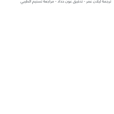
ترجمة ليلان عمر - تدقيق عون حداد - مراجعة تسنيم الطيبي