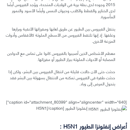
2015 وجوده لدى بطة برية في الولايات المتحدة، ووُجد الفيروس أيضًا
لدى الخنازير والقطط والكلاب وحيوان النمس وأيضًا الأسود والنمور
المأسورة.
ينتقل الفيروس بين الطيور عن طريق لعابها ومفرزاتها الأنفية وبرازها
وعلفها. إذ إنها تلتقط الفيروس من الأسطح الملوثة كالأقفاص وأدوات
المزرعة الأخرى.
معظم الأشخاص الذين أصيبوا بالفيروس كانوا على تماس مع الدواجن
المصابة أو الأدوات الملوثة ببراز الطيور أو مفرزاتها.
حدثت حتى الآن حالات قليلة من انتقال الفيروس بين البشر، ولكن إذا
حدثت طفرة في الفيروس تمكنه من الانتقال بسهولة بين البشر فقد
يتحول المرض إلى وباد.
[caption id="attachment_80399" align="aligncenter" width="640"]
إنفلونزا الطيور H5N1[/caption]
أعراض إنفلونزا الطيور H5N1 :