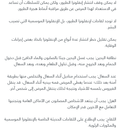
لا يمكن وقف انتشار إنفلونزا الطيور، ولكن يمكن للسلطات أن تساعد
في الاستعداد لهذا المرض عن طريق مراقبة أنماط هجرة الطيور.
لا توجد لقاحات لإنفلونزا الطيور، بل للإنفلونزا الموسمية التي تصيب
البشر.
يمكن تقليل خطر انتشار عدة أنواع من الإنفلونزا باتخاذ بعض إجراءات
الوقاية.
نظافة اليدين: يجب غسل اليدين جيدًا بالصابون والماء الدافئ قبل دخول
الحمام وبعد الخروج منه، وقبل تناول الطعام وبعده، وبعد السعال.
عند السعال: يجب استخدام مناديل أثناء السعال والتخلص منها بطريقة
آمنة بعد ذلك؛ عندما يغطي المريض فمه بيديه أثناء السعال، قد ينقل
الفيروس بلمسه للأشياء ونتيجة لذلك ينتقل المرض إلى شخص آخر.
العزل: يجب أن يبتعد الأشخاص المصابون عن الأماكن العامة ويتجنبوا
التعامل مع الآخرين قدر الإمكان.
اللقاح: يجب الإطلاع على اللقاحات الحديثة الخاصة بالإنفلونزا الموسمية
والمكورات الرئوية.