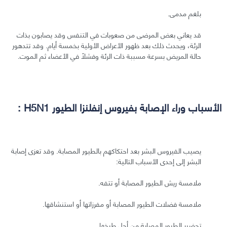
بلغم مدمى.
قد يعاني بعض المرضى من صعوبات في التنفس وقد يصابون بذات
الرئة، ويحدث ذلك بعد ظهور الأعراض الأولية بخمسة أيام. وقد تتدهور
حالة المريض بسرعة مسببة ذات الرئة وفشلًا في الأعضاء ثم الموت.
الأسباب وراء الإصابة بفيروس إنفلنزا الطيور H5N1 :
يصيب الفيروس البشر بعد احتكاكهم بالطيور المصابة. وقد تعزى إصابة
البشر إلى إحدى الأسباب التالية:
ملامسة ريش الطيور المصابة أو تتفه.
ملامسة فضلات الطيور المصابة أو مفرزاتها أو استنشاقها.
تحضير الطيور المصابة من أجل طبخها.