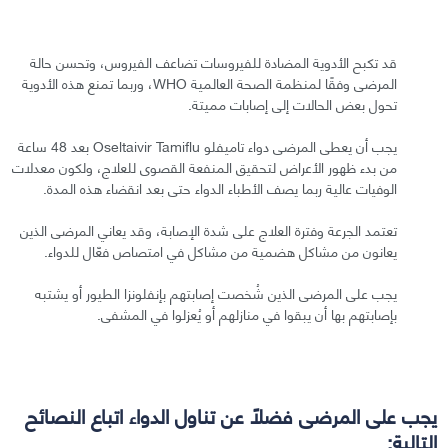
قد تكبح الأدوية المضادة للفيروسات تضاعف الفيروس، وتحسن حالة
المرضى وفقًا لمنظمة الصحة العالمية WHO، وربما تمنع هذه الأدوية
تحول بعض الحالات إلى إصابات مميتة.
يجب أن يعطى المرضى دواء تاميفلو Oseltaivir Tamiflu بعد 48 ساعة
من بدء ظهور الأعراض لتحقيق المنفعة القصوى للعلاج، ولكون معدلات
الوفيات عالية ربما يصف الأطباء الدواء حتى بعد انقضاء هذه المدة.
تعتمد الجرعة وفترة العلاج على شدة الإصابة، وقد يعاني المرضى الذين
يعانون من مشاكل هضمية من مشاكل في امتصاص فعّال للدواء.
يجب على المرضى الذين شُخصت إصابتهم بإنفلونزا الطيور أو يشتبه
بإصابتهم بها أن يبقوا في منازلهم أو يُعزلوا في المشفى.
يجب على المرضى فضلًا عن تناول الدواء اتباع النصائح
التالية: