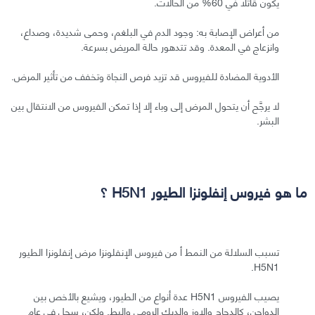
يكون قاتلًا في 60% من الحالات.
من أعراض الإصابة به: وجود الدم في البلغم، وحمى شديدة، وصداع،
وانزعاج في المعدة. وقد تتدهور حالة المريض بسرعة.
الأدوية المضادة للفيروس قد تزيد فرص النجاة وتخفف من تأثير المرض.
لا يرجَّح أن يتحول المرض إلى وباء إلا إذا تمكن الفيروس من الانتقال بين
البشر.
ما هو فيروس إنفلونزا الطيور H5N1 ؟
تسبب السلالة من النمط أ من فيروس الإنفلونزا مرض إنفلونزا الطيور
H5N1.
يصيب الفيروس H5N1 عدة أنواع من الطيور، ويشيع بالأخص بين
الدواجن، كالدجاج والإوز والديك الرومي والبط. ولكن، سجل في عام