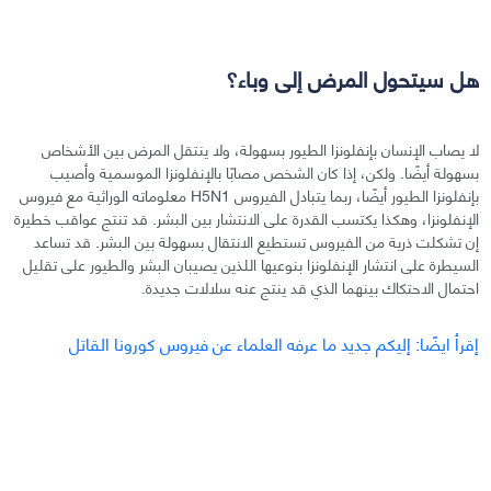
هل سيتحول المرض إلى وباء؟
لا يصاب الإنسان بإنفلونزا الطيور بسهولة، ولا ينتقل المرض بين الأشخاص
بسهولة أيضًا. ولكن، إذا كان الشخص مصابًا بالإنفلونزا الموسمية وأصيب
بإنفلونزا الطيور أيضًا، ربما يتبادل الفيروس H5N1 معلوماته الوراثية مع فيروس
الإنفلونزا، وهكذا يكتسب القدرة على الانتشار بين البشر. قد تنتج عواقب خطيرة
إن تشكلت ذرية من الفيروس تستطيع الانتقال بسهولة بين البشر. قد تساعد
السيطرة على انتشار الإنفلونزا بنوعيها اللذين يصيبان البشر والطيور على تقليل
احتمال الاحتكاك بينهما الذي قد ينتج عنه سلالات جديدة.
إقرأ ايضًا: إليكم جديد ما عرفه العلماء عن فيروس كورونا القاتل