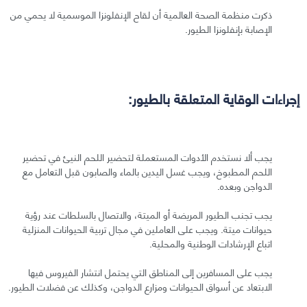
ذكرت منظمة الصحة العالمية أن لقاح الإنفلونزا الموسمية لا يحمي من
الإصابة بإنفلونزا الطيور.
إجراءات الوقاية المتعلقة بالطيور:
يجب ألا نستخدم الأدوات المستعملة لتحضير اللحم النيئ في تحضير
اللحم المطبوخ، ويجب غسل اليدين بالماء والصابون قبل التعامل مع
الدواجن وبعده.
يجب تجنب الطيور المريضة أو الميتة، والاتصال بالسلطات عند رؤية
حيوانات ميتة. ويجب على العاملين في مجال تربية الحيوانات المنزلية
اتباع الإرشادات الوطنية والمحلية.
يجب على المسافرين إلى المناطق التي يحتمل انتشار الفيروس فيها
الابتعاد عن أسواق الحيوانات ومزارع الدواجن، وكذلك عن فضلات الطيور.