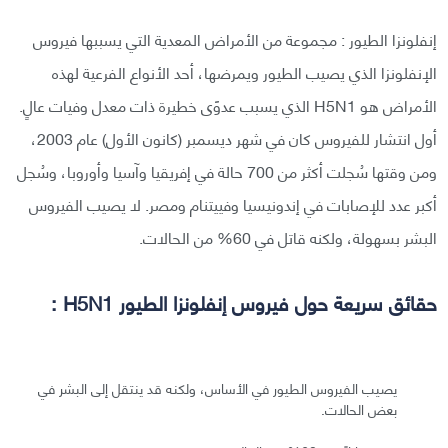
إنفلونزا الطيور : مجموعة من الأمراض المعدية التي يسببها فيروس
الإنفلونزا الذي يصيب الطيور ويمرضها، أحد الأنواع الفرعية لهذه
الأمراض هو H5N1 الذي يسبب عدوًى خطيرة ذات معدل وفيات عالٍ.
أول انتشار للفيروس كان في شهر ديسمبر (كانون الأول) عام 2003،
ومن وقتها سُجلت أكثر من 700 حالة في إفريقيا وآسيا وأوروبا، وسُجل
أكبر عدد للإصابات في إندونيسيا وفييتنام ومصر. لا يصيب الفيروس
البشر بسهولة، ولكنه قاتل في 60% من الحالات.
حقائق سريعة حول فيروس إنفلونزا الطيور H5N1 :
يصيب الفيروس الطيور في الأساس، ولكنه قد ينتقل إلى البشر في
بعض الحالات.