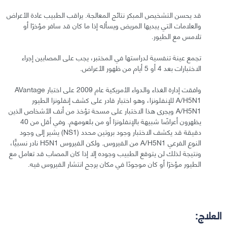
قد يحسن التشخيص المبكر نتائج المعالجة. يراقب الطبيب عادة الأعراض
والعلامات التي يبديها المريض ويسأله إذا ما كان قد سافر مؤخرًا أو
تلامس مع الطيور.
تجمع عينة تنفسية لدراستها في المختبر، يجب على المصابين إجراء
الاختبارات بعد 4 أو 5 أيام من ظهور الأعراض.
وافقت إدارة الغذاء والدواء الأمريكية عام 2009 على اختبار AVantage
A/H5N1 للإنفلونزا، وهو اختبار قادر على كشف إنفلونزا الطيور
A/H5N1 ويجرى هذا الاختبار على مسحة تؤخذ من أنف الأشخاص الذين
يظهرون أعراضًا شبيهة بالإنفلونزا أو من بلعومهم. وفي أقل من 40
دقيقة قد يكشف الاختبار وجود بروتين محدد (NS1) يشير إلى وجود
النوع الفرعي A/H5N1 من الفيروس. ولكن الفيروس H5N1 نادر نسبيًّا،
ونتيجة لذلك لن يتوقع الطبيب وجوده إلا إذا كان المصاب قد تعامل مع
الطيور مؤخرًا أو كان موجودًا في مكان يرجح انتشار الفيروس فيه.
العلاج: