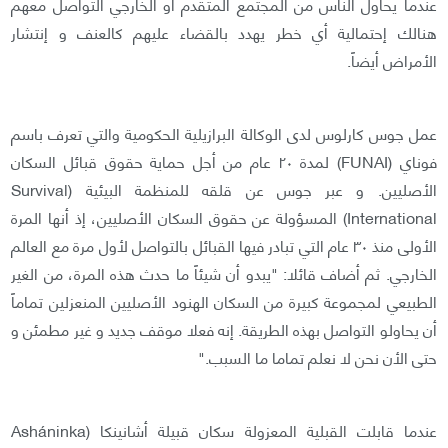
عندما يحاول الناس من المجتمع المتقدم أو الخارجي التواصل معهم
هنالك إحتمالية أي خطر يهدد بالقضاء عليهم كالعنف و إنتشار
الأمراض أيضاً.
عمل جوس كارلوس لدى الوكالة البرازيلية الحكومية والتي تعرف باسم
فوناي (FUNAI) لمدة ٢٠ عام من أجل حماية حقوق قبائل السكان
الأصليين. و عبر جوس عن قلقه للمنظمة البيئية (Survival
International) المسؤولة عن حقوق السكان الأصليين، إذ أنها المرة
الأولى منذ ٣٠ عام التي تبادر فيها القبائل بالتواصل لأول مرة مع العالم
الخارجي. ثم أضاف قائلا: "يبدو أن شيئاً ما حدث هذه المرة، من الغير
الطبيعي لمجموعة كبيرة من السكان الهنود الأصليين المنعزلين تماماً
أن يحاولو التواصل بهذه الطريقة. إنه فعلا موقف جديد و غير مطمئن و
حتى الأن نحن لا نعلم تماما ما السبب."
عندما قابلت القبلية المعزولة سكان قبيلة أشانينكا (Asháninka