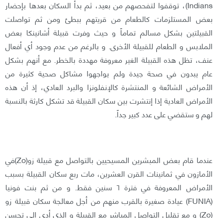
Indians)، توقفوا لتفحصهم من بعيد، ثم بدأ السكان بعدها بإحضار
بعض المستلزمات كالطعام من قريتهم ببطئ ومن ثم تواصلت
القبيلتين بشكل مسالم تماماً و حيث وفرت قبيلة أشانينكا بعض
الملابس و الطعام للقبيلة الأخرى. و بالرغم من عدم وجود أي أفعال
عنف، تظل هذه القبيلة الغير معروفة مهددة بالخطر. مع أنهم بشكل
عام يبدون في صحة جيدة ولم يواجهوا مشاكل صحية كثيرة من
الأمراض الشائعة و المنتشرة كالإنفلونزا والبرد العادي، إذ أن هذه
الأمراض العادية إذا إنتشرت بين سكان القبيلة قد تشكل كارثة بالنسبة
لهم و ستقضي على عدد كبير جداً.
عندما قام بعض المبشرين المسيحيين بالتواصل مع قبيلة زو(Zo)في
الأمازون في ثمانينات القرن العشرين، مات ربع سكان القبيلة بسبب
الأمراض المعروفة في فترة ٦ سنين فقط. و من ثم بنت فونيا
(FUNIA) عيادة صغيرة بالقرب منهم من أجل معالجة سكان قبيلة زو
(Zo) و مع تقليل التواصل المباشر مع القبيلة و الذي أدى إلى تحسن