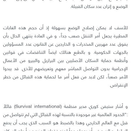
الوضع و إتزان عدد سكان القبيلة.
للأسف لا يمكن إصلاح الوضع بسهولة إذ أن حجم هذه الغابات
المطيرة يجعل أمر التنقل صعب جداً، و في العادة ينتهي الحال بأن
يفوق عدد مهربين المخدرات و الخارجين عن القانون عدد المسؤولين
بالجهات الحكومية. و بالطبع هنالك ايضاً التناقضات في قوانين
وأنظمة حماية السكان الأصليين بين البرازيل والبيرو من الأعمال
الإجرامية بدون التواصل المباشر معهم وتعريضهم للأذى. قد يبدوا
الأمر صعباً، لكن لابد من فعل أمر ما لحماية هذه القبائل من خطر
الإنقراض.
و أشار ستيفن كوري مدير منظمة (Survival international) قائلاً
:"الحدود العالمية غير موجودة بالنسبة لهذه القبائل التي لم تتواصل من
قبل مع العالم الخارجي وهذا بالضبط هو السبب الذي يجب أن يدفع
البرازيل و البيرو في أن يعملو معاً لمنع فقدان المزيد من أرواح السكان