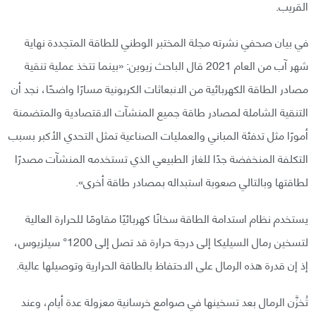
القريب.
في بيان صحفي نشرته مجلة المختبر الوطني للطاقة المتجددة نهاية
شهر آب من العام 2021 قال الباحث زيوين: «بينما تتخذ عملية تنقية
مصادر الطاقة الكهربائية من الانبعاثات الكربونية مسارًا واضحًا، نجد أن
التنقية الشاملة لمصادر طاقة جميع المنشآت الاقتصادية والمتضمنة
أمورًا مثل تدفئة المباني والعمليات الصناعية تمثل التحدي الأكبر بسبب
التكلفة المنخفضة جدًا للغاز الطبيعي الذي تستخدمه المنشآت مصدرًا
لطاقتها وبالتالي صعوبة استبداله بمصادر طاقة أخرى».
يستخدم نظام استدامة الطاقة سخانًا كهربائيًا مقاومًا للحرارة العالية
لتسخين رمال السيليكا إلى درجة حرارة قد تصل إلى 1200° سيلزيوس،
إذ إن قدرة هذه الرمال على الاحتفاظ بالطاقة الحرارية وتوصيلها عالية.
تُخزَّن الرمال بعد تسخينها في صوامع خرسانية معزولة عدة أيام، وعند