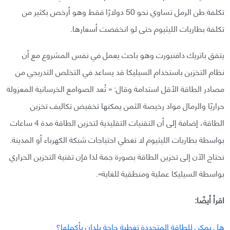
تكلفة طن الرمل تساوي نحو 50 دولارًا فقط وهو أرخص بكثير من
تكلفة بطاريات الليثيوم حتى لو انخفضت أسعارها.
يتفق باتريك دافنبورت وهو باحث يعمل في نفس المشروع مع أن
نظام التخزين باستخدام السيليكا قد يساعد في التخلص التدريجي من
مصادر الطاقة الأقل استدامة وقال: « تُعد الصوامع الخرسانية المعزولة
حراريًا والرمال مواد رخيصة الثمن يمكنها تخفيض تكاليف تخزين
الطاقة، إضافة إلى أن التقنيات التقليدية لتخزين الطاقة مدة 4 ساعات
بواسطة بطاريات الليثيوم لا تغطي احتياجات شبكة الكهرباء أو المدينة.
نحتاج الآن إلى تخزين الطاقة بصورة جمة لذا فإن تقنية التخزين الحراري
بواسطة السيليكا عملية ومنطقية للغاية».
اقرأ أيضًا:
هل يمكن للطاقة المتجددة تغطية حاجة بلدان بأكملها؟