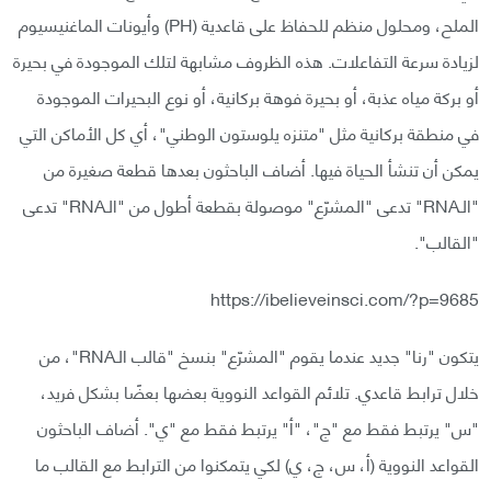
الملح، ومحلول منظم للحفاظ على قاعدية (PH) وأيونات الماغنيسيوم
لزيادة سرعة التفاعلات. هذه الظروف مشابهة لتلك الموجودة في بحيرة
أو بركة مياه عذبة، أو بحيرة فوهة بركانية، أو نوع البحيرات الموجودة
في منطقة بركانية مثل "متنزه يلوستون الوطني"، أي كل الأماكن التي
يمكن أن تنشأ الحياة فيها. أضاف الباحثون بعدها قطعة صغيرة من
"الـRNA" تدعى "المشرّع" موصولة بقطعة أطول من "الـRNA" تدعى
"القالب".
https://ibelieveinsci.com/?p=9685
يتكون "رنا" جديد عندما يقوم "المشرّع" بنسخ "قالب الـRNA"، من
خلال ترابط قاعدي. تلائم القواعد النووية بعضها بعضًا بشكل فريد،
"س" يرتبط فقط مع "ج"، "أ" يرتبط فقط مع "ي". أضاف الباحثون
القواعد النووية (أ، س، ج، ي) لكي يتمكنوا من الترابط مع القالب ما