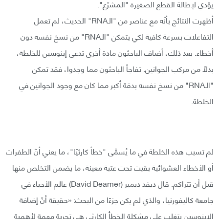
يؤدي لإطالة القطع الصغيرة "المشرّع".
أظهرت النتائج بأنّه مع عناصر من "الـRNA" الحديث، لم تعمل
التفاعلات بسرعة كافية لكي يتمكن "الـRNA" من نسخ نفسه دون
أخطاء. بعد ذلك، أضاف الباحثون مادة أخرى تدعى إينوسين للخلطة،
بدلاً من مركب الجوانين. تفاجأ الباحثون مما وجدوا، فقد تمكن
"الـRNA" من نسخ نفسه بدقة أكبر مما كان مع وجود الجوانين في
الخلطة.
لم تسبب هذه الخلطة في ما يُسمَّى "خطأ كارثيًا"، ما يعني أنّ الطفرات
أو الأخطاء العشوائية بقيت تحت عتبة معينة، ما يضمن التخلص منها
قبل أن تتراكم. قال ديفد ديمير (David Deamer) عالم الأحياء في
جامعة كاليفورنيا، والذي لم يكن جزءًا من البحث: «حقيقة أنّ إضافة
الإينوسين يتغلب على مشكلة الخطأ الكارثي هي تجربة مهمة لأهمية