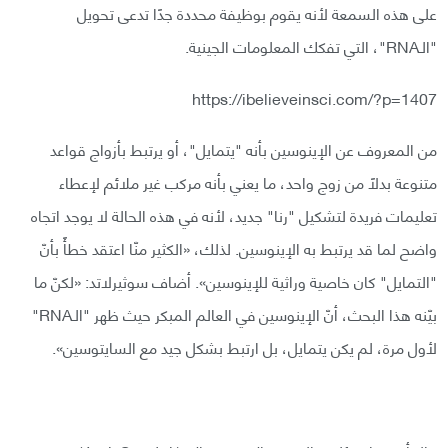
على هذه السمعة لأنه يقوم بوظيفة محددة جدًا تدعى تحويل
"الـRNA"، التي تفكك المعلومات الجينية.
https://ibelieveinsci.com/?p=1407
من المعروف عن الإينوسين بأنه "يتمايل"، أو يرتبط بأزواج قواعد
متنوعة بدلًا من زوج واحد، ما يعني بأنه مركب غير ملائم لإعطاء
تعليمات فريدة لتشكيل "رنا" جديد، لأنه في هذه الحالة لا يوجد اتجاه
واضح لما قد يرتبط به الإينوسين. لذلك، «الكثير منّا اعتقد خطأً بأنّ
"التمايل" كان خاصية وراثية للإينوسين». أضاف سوثيرلاتد: «لكنّ ما
بيّنه هذا البحث، أنّ الإينوسين في العالم المبكر حيث ظهر "الـRNA"
لأول مرة، لم يكن يتمايل، بل ارتبط بشكل جيد مع السايتوسين».