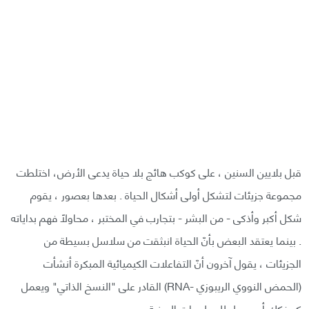
قبل بلايين السنين ، على كوكب هائج بلا حياة يدعى الأرض، اختلطت
مجموعة جزيئات لتشكل أولى أشكال الحياة . بعدها بعصور ، يقوم
شكل أكبر وأذكى - من البشر - بتجارب في المختبر ، محاولًا فهم بداياته
. بينما يعتقد البعض بأنّ الحياة انبثقت من سلاسل بسيطة من
الجزيئات ، يقول آخرون أنّ التفاعلات الكيميائية المبكرة أنشأت
(الحمض النووي الريبوزي -RNA) القادر على "النسخ الذاتي" ويعمل
كمفكك أو رسول للمعلومات الجينية .