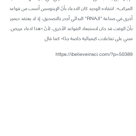
المركب». انتقاده الوحيد كان الادعاء بأنّ الإينوسين أنسب من قواعد
أخرى في صناعة "الـRNA" البدائي أجدر بالتصديق، إذ لا يعتقد ديمير
بأنّ الوقت قد حان لاستبعاد القواعد الأخرى، لأنّ «هذا ادعاء عريض..
مبني على تفاعلات كيميائية خاصة جدًا» كما قال.
https://ibelieveinsci.com/?p=50389