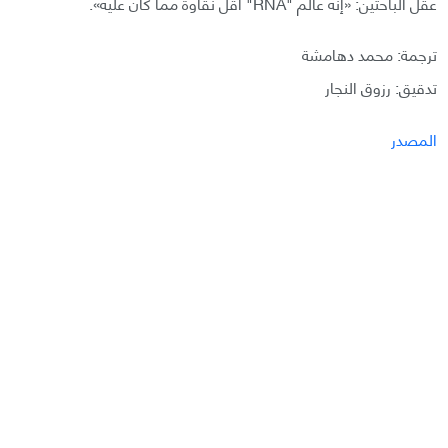
عقل الباحثين: «إنّه عالم "RNA" أقل نقاوة مما كان عليه».
ترجمة: محمد دهامشة
تدقيق: رزوق النجار
المصدر