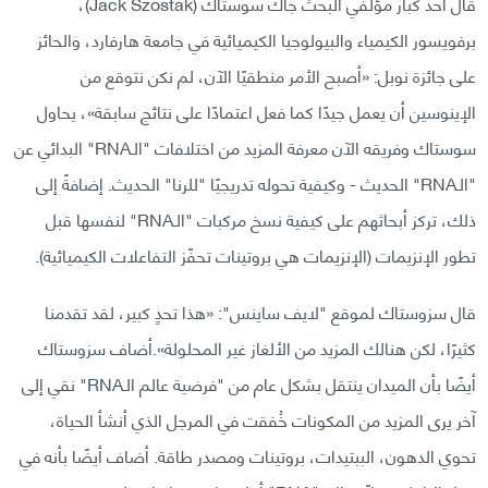
قال أحد كبار مؤلفي البحث جاك سوستاك (Jack Szostak)،
برفويسور الكيمياء والبيولوجيا الكيميائية في جامعة هارفارد، والحائز
على جائزة نوبل: «أصبح الأمر منطقيًا الآن، لم نكن نتوقع من
الإينوسين أن يعمل جيدًا كما فعل اعتمادًا على نتائج سابقة»، يحاول
سوستاك وفريقه الآن معرفة المزيد من اختلافات "الـRNA" البدائي عن
"الـRNA" الحديث - وكيفية تحوله تدريجيًا "للرنا" الحديث. إضافةً إلى
ذلك، تركز أبحاثهم على كيفية نسخ مركبات "الـRNA" لنفسها قبل
تطور الإنزيمات (الإنزيمات هي بروتينات تحفّز التفاعلات الكيميائية).
قال سزوستاك لموقع "لايف ساينس": «هذا تحدٍ كبير، لقد تقدمنا
كثيرًا، لكن هنالك المزيد من الألغاز غير المحلولة».أضاف سزوستاك
أيضًا بأن الميدان ينتقل بشكل عام من "فرضية عالم الـRNA" نقي إلى
آخر يرى المزيد من المكونات خُفقت في المرجل الذي أنشأ الحياة،
تحوي الدهون، الببتيدات، بروتينات ومصدر طاقة. أضاف أيضًا بأنه في