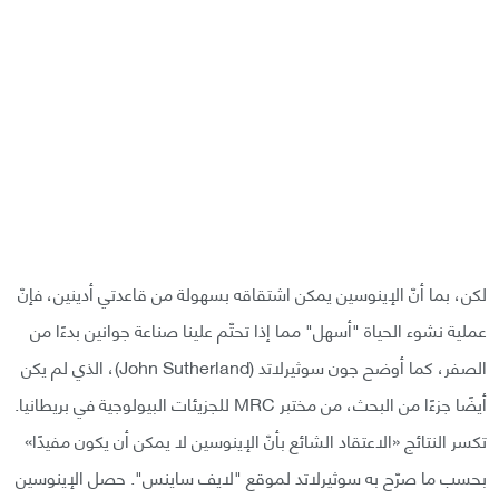
لكن، بما أنّ الإينوسين يمكن اشتقاقه بسهولة من قاعدتي أدينين، فإنّ
عملية نشوء الحياة "أسهل" مما إذا تحتّم علينا صناعة جوانين بدءًا من
الصفر، كما أوضح جون سوثيرلاتد (John Sutherland)، الذي لم يكن
أيضًا جزءًا من البحث، من مختبر MRC للجزيئات البيولوجية في بريطانيا.
تكسر النتائج «الاعتقاد الشائع بأنّ الإينوسين لا يمكن أن يكون مفيدًا»
بحسب ما صرّح به سوثيرلاتد لموقع "لايف ساينس". حصل الإينوسين