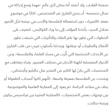
صفحة الغلاف. ولا أعتقد أنه يمكن لأي عالمٍ -مهما وسع إدراكه في
مجال تخصصه- أن يخرج للقارئ غير المتخصص، كتابًا في موضوع
معقد كالفيزياء، دون استعماله للفلسفة والأدب في عرضه لجُل الأمور.
فخلال السرد، يأخذنا المؤلف إلى ما وراء الكواليس، لنتعرف على
الخطوات التي تطور بها علم الفلك والتأثيرات التي شجعت تطور
الأفكار والنظريات أو عرقلتها. ويحدثنا بأسلوبٍ قريبٍ من قلب القارئ
عن الأحداث الشخصية التي أثّرت في مسار العلماء والفلاسفة، وعن
الأدوار المفصلية لكهنة الأديان في مختلف العصور. وتراه يتعاطف مع
الشخصيات التي يكنّ لها الكثير من التقدير مثل جاليليو وآينشتاين،
ويتحدث عن الفلاسفة بمعرفة واسعة، كأنهم كانوا أصحاب الطفولة أو
زملاء في مقاعد الدراسة. ثم يعود إلى المقارنة العلمية والموضوعية
بين توجهات بعض الشخصيات، كالمقارنة المثيرة بين فرانسيس بيكون
ورينيه ديكارت.