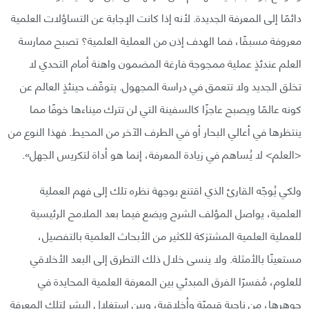
دائمًا إلى المعرفة الجديدة. لأنه إذا كانت الإجابة عن التساؤلات العلمية
معروفة مسبقًا، فما الهدف إذن من العملية العلمية؟ تصبح ممارسة
العلم عندئذٍ عملية ممجوجة فارغة المضمون واهنة أمام التحدي لا
تخلق الجديد ولا تتعمق في دراسة المجهول. يتوقّف حينئذٍ العالم عن
كونه عالمًا ويصبح عاجزًا كالسفينة التي لن تترك ميناءها خوفًا مما
ينتظرها في أعالي البحار أو في الطرف الآخر من المحيط. فهذا النوع من
<العلم> لا يُساهم في زيادة المعرفة، إنما هو أداة لتكريس الجهل».
ولكي يُوجّه القارئ الذي اقتنع بوجهة نظره تلك إلى فهم العملية
العلمية، يواصل المؤلف الشرح ويضع فيما بعد الملامح الرئيسية
للعملية العلمية المشترَكة للكثير من الأبحاث العلمية بالتفصيل،
مستعينًا بالأمثلة. ولا ينسى خلال ذلك التطرق إلى البعد الأخلاقي
للعلوم، مُفسرًا الفرق المبدئي بين المعرفة العلمية المحايدة في
جوهرها، من ناحية قيميّة وأخلاقية، وبين استغلال البشر لتلك المعرفة