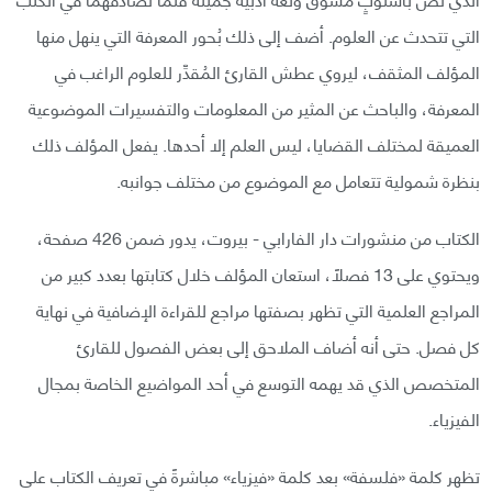
التي تتحدث عن العلوم. أضف إلى ذلك بُحور المعرفة التي ينهل منها
المؤلف المثقف، ليروي عطش القارئ المُقدِّر للعلوم الراغب في
المعرفة، والباحث عن المثير من المعلومات والتفسيرات الموضوعية
العميقة لمختلف القضايا، ليس العلم إلا أحدها. يفعل المؤلف ذلك
بنظرة شمولية تتعامل مع الموضوع من مختلف جوانبه.
الكتاب من منشورات دار الفارابي - بيروت، يدور ضمن 426 صفحة،
ويحتوي على 13 فصلًا، استعان المؤلف خلال كتابتها بعدد كبير من
المراجع العلمية التي تظهر بصفتها مراجع للقراءة الإضافية في نهاية
كل فصل. حتى أنه أضاف الملاحق إلى بعض الفصول للقارئ
المتخصص الذي قد يهمه التوسع في أحد المواضيع الخاصة بمجال
الفيزياء.
تظهر كلمة «فلسفة» بعد كلمة «فيزياء» مباشرةً في تعريف الكتاب على