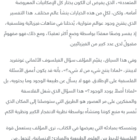
المتعددة»، الذي يفرض أن الكون يختار كل الإمكانيات المعروضة
أمامه، ولكن، لكلٍ من هذه الخيارات ينشأ عالم مختلف. هذا التفسير
الذي يقترح وجود عوالم متوازية، يُدخلنا في متاهات فيزيائية وفلسفية،
إذ يفسر وضعًا معقدًا بواسطة وضعٍ أكثر تعقيدًا، ومع ذلك فهو مفهومٌ
مقبولٌ لدى عدد كبير من الفيزيائيين.
وفي هذا السياق، يقيّم المؤلف سؤال الفيلسوف الألماني غوتفريد
لايبنتز، «لماذا ينتج شيء من لا شيء؟»، بأنه قد يكون أعمق الأسئلة
الفلسفية على الإطلاق. فهو لا يسأل عن طبيعة الوجود وما يحتويه، بل
«لماذا أصلًا يوجد الوجود؟» هذا السؤال الذي شغل الفلاسفة
والمفكرين على مر العصور هو الطريق التي ستوصلنا إلى المكان الذي
نُفسر به منبع كوننا ومنشأه بواسطة نظرية الانفجار الكبير ونظرية الكم.
وبتمسكه بمبادئه التي يعرضها في الكتاب، نرى المؤلف يستعمل قوة
الفلسفة للربط بين العلوم الطبيعية والمبادئ الإنسانية، لتجعل من