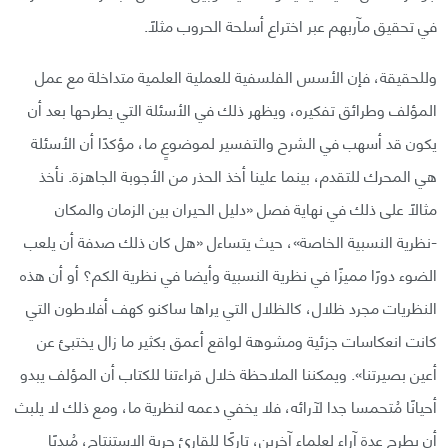
في تحقيق مآربهم عبر اختراع أسلحة الحروب مثلًا.
وللحقيقة، فإن الأسس الفلسفية للعملية العلمية متداخلة مع عمل
المؤلف وطرائق تفكيره، ويظهر ذلك في الأسئلة التي يطرحها بعد أن
يكون قد أسهب في الشرح والتفسير لموضوعٍ ما، مؤكدًا أن الأسئلة
هي المحرك للتقدم، بينما علينا أخذ الحذر من الأجوبة الجاهزة. نأخذ
مثالًا على ذلك في نهاية فصل «دليل الحيران بين الزمان والمكان
-نظرية النسبية الخاصة»، حيث يتساءل «هل كان ذلك صدفة أن يلعب
الضوء دورًا مميزًا في نظرية النسبية وأيضا في نظرية الكم؟ أو أن هذه
النظريات مجرد ظلال، كالظلال التي يراها ساكنو كهف أفلاطون التي
كانت انعكاسات جزئية ومشوهة لواقع أعمق بكثير ما زال يختبئ عن
أعين بصيرتنا». ويمكننا الملاحظة خلال قراءتنا للكتاب أن المؤلف يبدو
أحيانًا مُتحمسا جدا لآرائه، فلا يخفي دعمه لنظرية ما، ومع ذلك لا يلبث
أن يطرح عدة آراء لعلماءٍ آخرين، تاركًا للقارئ حرية الاستنتاج، مُبديًا