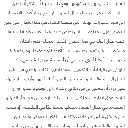
الفقرات لكي يسهل عليه فهمها. ومع ذلك، علينا أن نتذكر أن إحدى
غايات الكتاب هي تعريفنا بمجال الفيزياء الواسع. وبالتأكيد، بالإضافة
إلى سرد الإنجازات الهائلة التي حققها العلماء في هذا المجال على مدى
العصور، فإن المعلومات التي يحتوي عليها هذا الكتاب كافية لاستيعاب
كيفية عمل العلم في هذا المجال المُميز، وعملية تكون أفكاره
واستحداث نظرياته والبحث من أجل تأكيدها أو دحضها، وطريقة خلق
فكرة واحدة أفكارًا أخرى. يمكنني أن أصف شعوري الشخصي بعد
انتهائي من قراءة أحد الفصول المعقدة في الكتاب، بنظري من أعلى
الجبل إلى طبيعة ساحرة تمتد نحو الأفق، أدرك كنهها وأرى تضاريسها،
حتى دون أن يتسنى لي من مكاني ذلك أن أرى بوضوح تطاير أوراق
الشجر فوق أنهارها. ربما كان السبب لذلك الإحساس هو تميُّز الطرائق
المعتمَدة في مجال الفيزياء بدخولها عميقًا جدًا في الفلسفة، إذ تعتمد
على وسائل قياس غير عادية، وتتطلب التفكير العميق، وتربط بين
الفيزياء والفلسفة والرياضيات، وتراقب مجالًا غير نهائي من تفاصيل