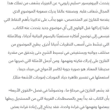
يتحدث البروفيسور «سليم زاروبي» عن الفيزياء بشغف من تملك هذا
المجال شغاف قلبه. وبصفته عالمًا يدرك صعوبة الموضوع الذي
يقدمه للقارئ غير المتخصص، فهو يدأب على تذكيرنا بأهم النقاط التي
علينا إدراكها قبل الولوج إلى أي موضوع جديد يتحدث عنه الكتاب.
فيسعى إلى توضيح أفكاره مستعينًا بالرسوم البيانية أحيانا، وبالأمثلة
التي تبسّط حتى أصعب النظريات أحيانا أخرى. يطرح الموضوع من
مختلف جوانبه ويستفيض في تبسيط الشرح حتى يتحقق من مقدرة
القارئ على إدراك فكرته وفهمها. ومن أجمل الأمثلة التي ضربها من
محيطنا المعتاد هو صورة جوية لكاسر الأمواج في ميناء حيفا،
استعملها في تفسير ظاهرة حياد الموجات (موجات الأشعة مثلًا).
قد يشعر القارئ في مرحلةٍ ما، وخصوصًا في فصل «القوى الأربعة»
بأن الكتاب قد بدأ يعج بالمصطلحات الغريبة التي من المستحيل ربطها
ببعضها وفهمها في قراءة واحدة، فقد يحتاج إلى إعادة قراءة بعض