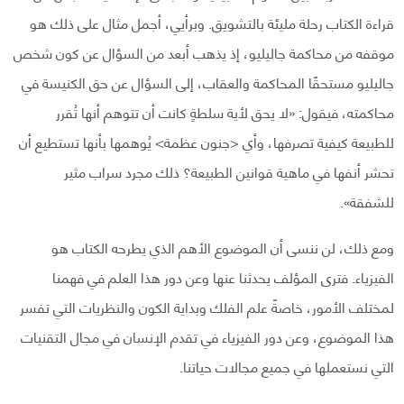
قراءة الكتاب رحلة مليئة بالتشويق. وبرأيي، أجمل مثال على ذلك هو
موقفه من محاكمة جاليليو، إذ يذهب أبعد من السؤال عن كون شخص
جاليليو مستحقًا المحاكمة والعقاب، إلى السؤال عن حق الكنيسة في
محاكمته، فيقول: «لا يحق لأية سلطةٍ كانت أن تتوهم أنها تُقرر
للطبيعة كيفية تصرفها، وأي <جنون عظمة> يُوهمها بأنها تستطيع أن
تحشر أنفها في ماهية قوانين الطبيعة؟ ذلك مجرد سراب مثير
للشفقة».
ومع ذلك، لن ننسى أن الموضوع الأهم الذي يطرحه الكتاب هو
الفيزياء. فترى المؤلف يحدثنا عنها وعن دور هذا العلم في فهمنا
لمختلف الأمور، خاصةً علم الفلك وبداية الكون والنظريات التي تفسر
هذا الموضوع، وعن دور الفيزياء في تقدم الإنسان في مجال التقنيات
التي نستعملها في جميع مجالات حياتنا.