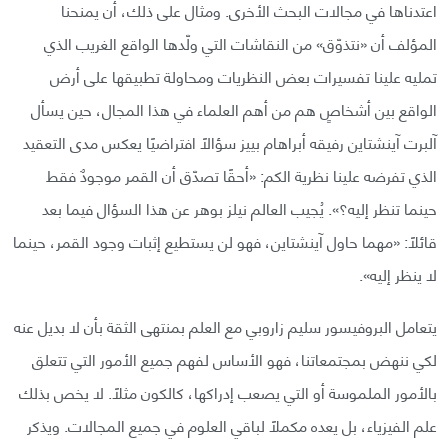
اعتدناها في مجالات البحث الأخرى. ومثال على ذلك، أن يمنحنا
المؤلف أن «نتذوّق» من النقاشات التي ولّدها الواقع الغريب الذي
تمليه علينا تفسيرات بعض النظريات ومحاولة تطبيقها على أرض
الواقع بين أشخاصٍ هم من أهم العلماء في هذا المجال، حين يسأل
آلبرت آينشتاين رفيقه أبراهام بييز سؤالًا افتراضيًا يعكس مدى التعقيد
الذي تفرضه علينا نظرية الكم: «أحقًا تصدّق أن القمر موجودٌ فقط
حينما تنظر إليه؟». يُجيب العالم نيلز بوهر عن هذا السؤال فيما بعد
قائلًا: «مهما حاول آينشتاين، فهو لن يستطيع إثبات وجود القمر، حينما
لا ينظر إليه».
يتعامل البروفيسور سليم زاروبي مع العلم بمنتهى الثقة بأن لا بديل عنه
لكي ننهض بمجتمعاتنا، فهو الأساس لفهم جميع الأمور التي تتعلق
بالأمور الملموسة أو التي يصعب إدراكها، كالكون مثلًا. لا يخص بذلك
علم الفيزياء، بل يعده مكملًا لباقي العلوم في جميع المجالات. ويذكر