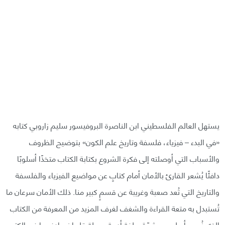
يستهل العالم الفلسطيني ابن الناصرة البروفيسور سليم زاروبي كتابه
«في البدء – فيزياء، فلسفة وتاريخ علم الكون» بتوضيح الظروف
والأسباب التي أوصلته إلى فكرة الشروع بكتابة الكتاب متخذًا أسلوبًا
دافئًا يُشعر القارئ بالأمان أمام كتابٍ عن مواضيع الفيزياء والفلسفة
والتاريخ التي تُعد صعبة وغريبة عن قسمٍ كبير منا. ذلك الأمان سرعان ما
تُستبدل به متعة القراءة والشغف لغرف المزيد من المعرفة من الكتاب
الذي نُص بأسلوبٍ مشوّق ولغة أدبية جميلة قلما نصادفهما في الكتب