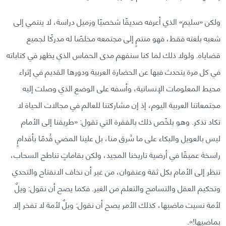
ولكن «سليم» الذي أعرفه صديقًا شخصيًا وزميل دراسة، لا ينتمي إلى
شعبه بلغته فقط، فهو منتمٍ إلى مجتمعه مخلصًا له مدركًا لجميع
قضاياه. ولولا ذلك لما كنا سنفهم مدى الحماس الذي يظهر في كتاباته
في كل مرة يتحدث فيها عن الحضارة العربية ودورها القديم في إثراء
محيط المعلومات الإنسانية، وأسفه على الوضع الذي وصلت إليه
مجتمعاتنا العربية اليوم، إذ إن مشاركتنا للعالم في مجالات الحياة لا
تكاد تذكر. وهو يلخّص ذلك بالفقرة التي تقول: «طريقنا إلى الأمام
ليس بالعويل والبكاء على ما سُرق منا، بل علينا المضي قُدمًا بأقدامٍ
راسخة عميقًا في أرضية تاريخنا المجيد، ولكن بقاماتٍ تناطح السحاب،
تنظر إلى الأمام بكل ثقة وعنفوان، من غير أن نخاف الانفتاح والتحدي
وتحكيم العقل والتسامح والتعلم من الغير. فكما يصح أن نقول: ويلٌ
لأمة نسيت ماضيها، كذلك الأمر يصح أن نقول: ويلٌ لأمة لا تفخر إلا
بماضيها!».