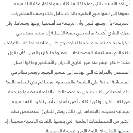
أن أحد الأسباب التي دعته لكتابة الكتاب هو افتقار مكتباتنا العربية
عمومًا إلى المواضيع العلمية بالذات. خلال ذلك يصف المنشورات
المترجمة بأن وقعها ثقيل وأن الترجمة قد أفقدتها روحها ومعناها. ولن
يدرك القارئ أهمية قراءة نص بلغته الأصلية إلا بعدما يتقدم في
القراءة، فيجد نفسه مستمتعًا بالوضوح خلال متابعته لما كتب المؤلف
بلغة الأم، مستعملًا المصطلحات المعروفة للقارئ العربي كأن يقول
مثلًا: «ابتكر البشر منذ فجر التاريخ الأديان والأساطير وحاكوا أجمل
القصص والخرافات التي تهدف إلى تفسير الوجود ووضع نظام في
العشوائية البادية على الطبيعة والمجتمع». وربما لم تكن للقراءة باللغة
الأم أهمية في كتاب علمي، فالمصطلحات العلمية معظمها مترجمة
من لغات أخرى. ولكن الكتاب نُصّ بأسلوب أدبي تنفرد اللغة العربية
بجمالية تحقيقه. بالإضافة إلى ذلك، يمكن للقارئ المتخصص تعلم
الكثير من المصطلحات العلمية التي يعرفها باللغات الأجنبية مسبقًا، إذ
يمنحها الكتاب له باللغة الأم والترجمة الصحيحة.