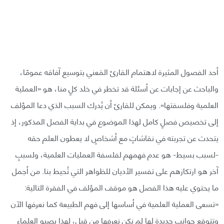
أحد الفصول المثيرة لاهتمام القارئ المَعني بتوسيع آفاقه عمومًا،
والباحث عن إجابات عن أسئلة قد تخطر في خلد كلٍ منا، هو «العملية
العلمية وفلسفتها». ويمكن للقارئ أن يُدرك السبب الذي دعا المؤلف
إلى تخصيص فصلٍ كامل لهذا الموضوع في بداية الفصل المذكور، إذ
يتحدث عن تجربته في نقاشاتٍ مع أشخاصٍ لا يعطون العلم حقه
-لسبب بسيط- هو عدم فهمهم لفلسفة العمليات العلمية، ولسببٍ
آخر هو ارتكازهم على تفسير الأديان للظواهر التي تُحيط بنا. من أجمل
ما يحتوي عليه هذا الفصل هو موقف المؤلف في الفقرة التالية:
«تسعى العملية العلمية في أساسها إلى فهم الطبيعة كما نعرفها الآن
وتتوقع جوانب جديدة لها لم نكن نعرفها من قبل، لهذا يصبو العلماء