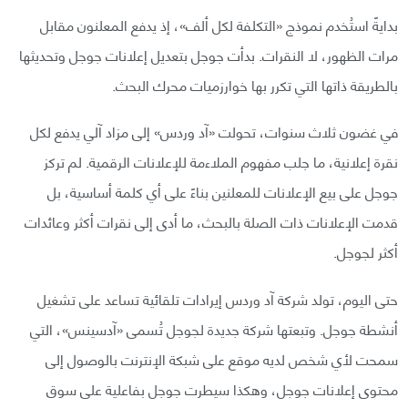
بدايةً استُخدم نموذج «التكلفة لكل ألف»، إذ يدفع المعلنون مقابل
مرات الظهور، لا النقرات. بدأت جوجل بتعديل إعلانات جوجل وتحديثها
بالطريقة ذاتها التي تكرر بها خوارزميات محرك البحث.
في غضون ثلاث سنوات، تحولت «آد وردس» إلى مزاد آلي يدفع لكل
نقرة إعلانية، ما جلب مفهوم الملاءمة للإعلانات الرقمية. لم تركز
جوجل على بيع الإعلانات للمعلنين بناءً على أي كلمة أساسية، بل
قدمت الإعلانات ذات الصلة بالبحث، ما أدى إلى نقرات أكثر وعائدات
أكثر لجوجل.
حتى اليوم، تولد شركة آد وردس إيرادات تلقائية تساعد على تشغيل
أنشطة جوجل. وتبعتها شركة جديدة لجوجل تُسمى «آدسينس»، التي
سمحت لأي شخص لديه موقع على شبكة الإنترنت بالوصول إلى
محتوى إعلانات جوجل، وهكذا سيطرت جوجل بفاعلية على سوق