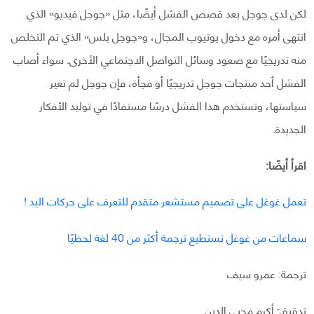
لكن لدى جوجل بعد قصص الفشل أيضًا، مثل «جوجل فيديو» الذي
انتهى أمره مع دخول يوتيوب المجال، و«جوجل بلس» الذي تم التخلص
منه تدريجيًا مع صعود وسائل التواصل الاجتماعي الأخرى. سواء أصاب
الفشل أحد منتجات جوجل تدريجيًا أو فجأة، فإن جوجل لم تغير
سياستها، وتستخدم هذا الفشل درسًا مستفادًا في توليد الأفكار
الجديدة.
اقرأ أيضًا:
تعمل غوغل على تصميم مستشعر متقدم للتعرف على حركات اليد !
سماعات من غوغل تستطيع ترجمة أكثر من 40 لغة لحظيًا
ترجمة: عمرو سيف
تدقيق: أكرم محيي الدين