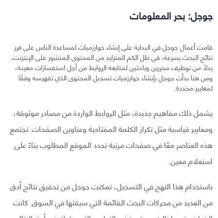
جوجل: بحر المعلومات
قامت أعمال جوجل في البداية على إنشاء خوارزميات لمساعدة الناس على فرز
نتائج البحث بسرعة، في ظل الكم المتزايد من المحتوى المنشور على الإنترنت،
بدلًا من توظيف محررين وباحثين لمتابعة الروابط من أجل استفسارات معينة،
ومن هنا بدأت جوجل بإنشاء خوارزميات تسجيل المحتوى الذي تفهرسه وفقًا
لمعايير محددة.
يشمل ذلك مفاهيم جديدة، مثل الروابط الواردة من مصادر موثوقة،
ومعايير قياسية مثل تكرار الكلمة المفتاحية وعناوين الصفحات. تجتمع
هذه العناصر معًا في صفحات مرتبة تحدد الموقع المطلوب بناءً على
استعلام معين.
باستخدام هذا النهج في التسجيل، تمكنت جوجل من تحقيق نتائج أدق
من العديد من محركات البحث القائمة التي سبقتها في السوق. كانت
الخوارزمية وما زالت مستمرة في التطور والتحديث لتوفير أدق النتائج